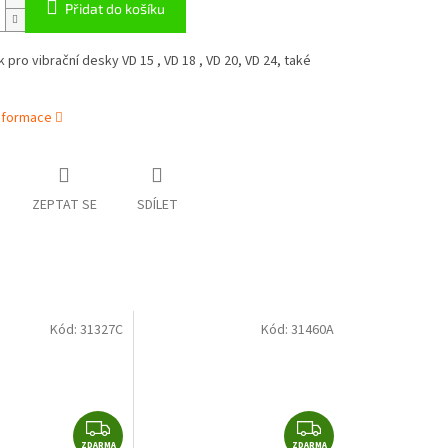
Přidat do košíku
pro vibrační desky VD 15 , VD 18 , VD 20, VD 24, také
informace
ZEPTAT SE
SDÍLET
Kód:
31327C
Kód:
31460A
Z
Z
ZDARMA
ZDARMA