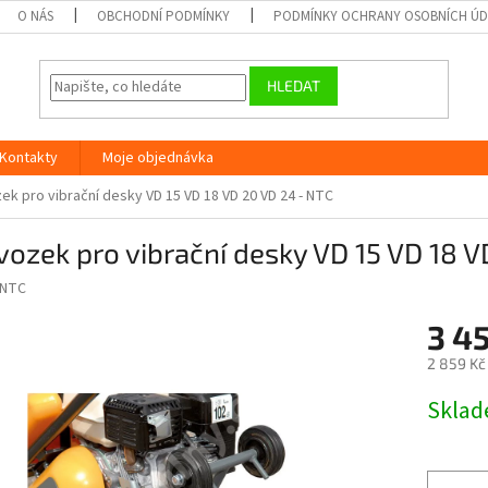
O NÁS
OBCHODNÍ PODMÍNKY
PODMÍNKY OCHRANY OSOBNÍCH Ú
HLEDAT
Kontakty
Moje objednávka
k pro vibrační desky VD 15 VD 18 VD 20 VD 24 - NTC
ozek pro vibrační desky VD 15 VD 18 V
NTC
3 4
2 859 Kč
Měrná
Skla
cena: