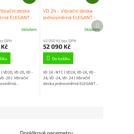
D
D
A
A
Vibrační deska
VD 24 - Vibrační deska
R
R
ěrná ELEGANT -
jednosměrná ELEGANT -
M
M
Další
NTC
produkt
A
A
Skladem
Skladem
bez DPH
43 050 Kč bez DPH
 Kč
52 090 Kč
šíku
Do košíku
 ( VD20, VD-20, VD -
VD 24 - NTC ( VD24, VD-24, VD -
VD -20 ) Vibrační
24, VD -24, VD- 24 ) Vibrační
osměrná...
deska jednosměrná ELEGANT...
Doplňkové parametry