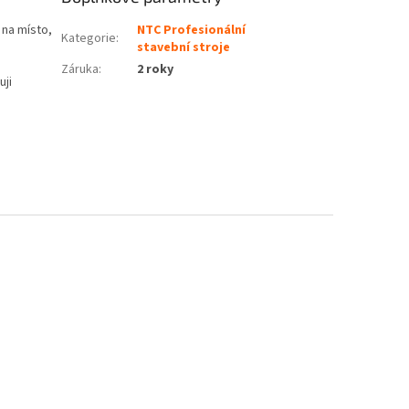
 na místo,
NTC Profesionální
Kategorie
:
stavební stroje
Záruka
:
2 roky
uji