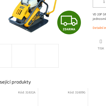
Z
VD 20P (V
jednosmě
Detailní 
ZDARMA
D
A
TISK
R
M
sející produkty
Kód:
31632A
Kód:
31609G
A