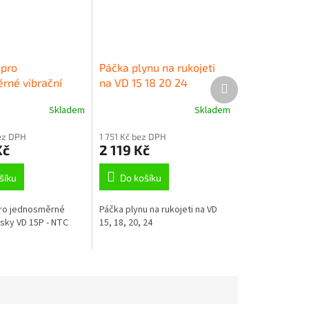
 pro
Páčka plynu na rukojeti
Další
rné vibrační
na VD 15 18 20 24
produkt
 15P - NTC
Skladem
Skladem
ez DPH
1 751 Kč bez DPH
Kč
2 119 Kč
šíku
Do košíku
pro jednosměrné
Páčka plynu na rukojeti na VD
esky VD 15P - NTC
15, 18, 20, 24