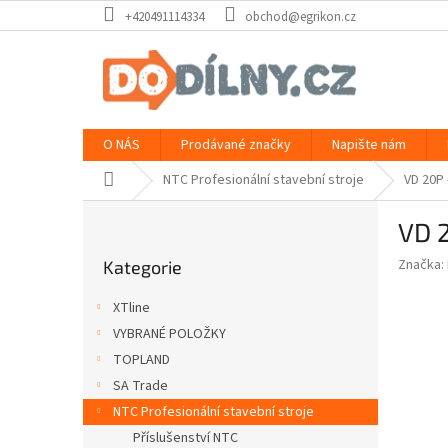
Přejít
+420491114334
obchod@egrikon.cz
na
obsah
O NÁS
Prodávané značky
Napište nám
Domů
NTC Profesionální stavební stroje
VD 20P
P
VD 
o
Přeskočit
s
Značka:
Kategorie
kategorie
t
r
XTline
a
VYBRANÉ POLOŽKY
n
TOPLAND
n
í
SA Trade
p
NTC Profesionální stavební stroje
a
Příslušenství NTC