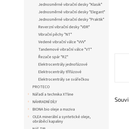
n
Jednosměrné vibrační desky "Klasik"
e
Jednosměrné vibrační desky "Elegant"
l
Jednosměrné vibrační desky "Praktik"
Reverzní vibrační desky "VDR"
Vibrační pěchy "NT"
Vedené vibrační válce "VVV"
Tandemové vibrační válce "VT"
Řezače spár "RZ"
Elektrocentrály jednofázové
Elektrocentrály třífázové
Elektrocentrály se svářečkou
PROTECO
Nářadí a technika XTline
Souvi
NÁHRADNÍ DÍLY
BIONA bio oleje a maziva
OLEA minerální a syntetické oleje,
obráběcí kapaliny