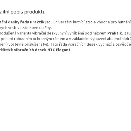
ailní popis produktu
ační desky řady Praktik
jsou univerzální hutnící stroje vhodné pro hutněn
čných vrstev i zámkové dlažby.
nodušená varianta vibrační desky, nyní vyráběná pod názvem
Praktik,
zau
í pohled robustním ochranným rámem a v základním vybavení absencí nádr
ění (volitelné příslušenství). Tato řada vibračních desek vychází z osvědč
ehlivých
vibračních desek NTC Elegant.