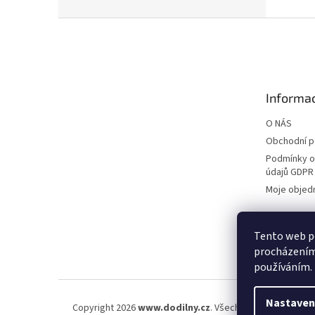
Z
á
p
a
t
Informac
í
O NÁS
Obchodní 
Podmínky o
údajů GDPR
Moje objed
Tento web po
procházením 
používáním.
Nastaven
Copyright 2026
www.dodilny.cz
. Všechna práva vyhraze