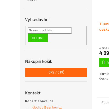
Náš TIP
Vyhledávání
Tlumí
desk
HLEDAT
4 041 
4 8
Nákupní košík
D
0
KS /
0 KČ
Tlumíc
desku 
Kontakt
Robert Konvalina
Popi
obchod
@
egrikon.cz