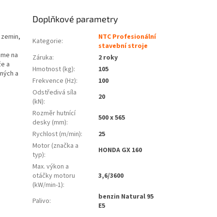
Doplňkové parametry
í zemin,
NTC Profesionální
Kategorie
:
stavební stroje
jme na
Záruka
:
2 roky
že a
Hmotnost (kg)
:
105
ených a
Frekvence (Hz)
:
100
Odstředivá síla
20
(kN)
:
Rozměr hutnící
500 x 565
desky (mm)
:
Rychlost (m/min)
:
25
Motor (značka a
HONDA GX 160
typ)
:
Max. výkon a
otáčky motoru
3,6/3600
(kW/min-1)
:
benzin Natural 95
Palivo
:
E5