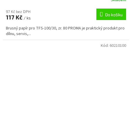
97 Kč bez DPH
Do košíku
117 Kč
/ ks
Brusný papír pro TFS-100/30, zr. 80 PROMA je praktický produkt pro
dílnu, servis,...
Kód:
60210100