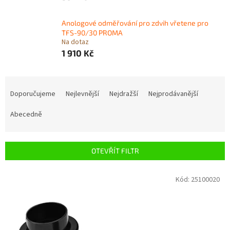
Anologové odměřování pro zdvih vřetene pro
TFS-90/30 PROMA
Na dotaz
1 910 Kč
Ř
a
Doporučujeme
Nejlevnější
Nejdražší
Nejprodávanější
z
e
Abecedně
n
í
p
OTEVŘÍT FILTR
r
o
V
Kód:
25100020
d
ý
u
p
k
i
t
s
ů