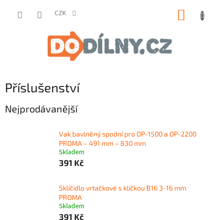
Přejít
NÁKUP
na
CZK
obsah
KOŠÍK
Příslušenství
Nejprodávanější
Vak bavlněný spodní pro OP-1500 a OP-2200
PROMA – 491 mm – 830 mm
Skladem
391 Kč
Sklíčidlo vrtačkové s kličkou B16 3-16 mm
PROMA
Skladem
391 Kč