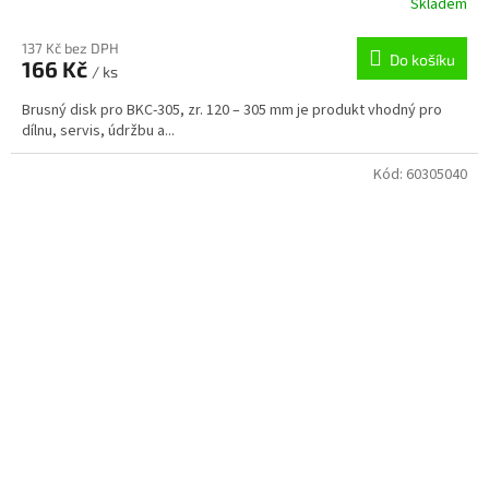
Skladem
137 Kč bez DPH
Do košíku
166 Kč
/ ks
Brusný disk pro BKC-305, zr. 120 – 305 mm je produkt vhodný pro
dílnu, servis, údržbu a...
Kód:
60305040