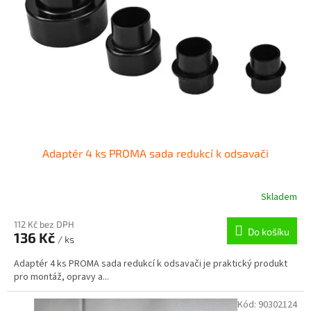
p
r
o
d
u
k
t
ů
Adaptér 4 ks PROMA sada redukcí k odsavači
Skladem
112 Kč bez DPH
Do košíku
136 Kč
/ ks
Adaptér 4 ks PROMA sada redukcí k odsavači je praktický produkt
pro montáž, opravy a...
Kód:
90302124