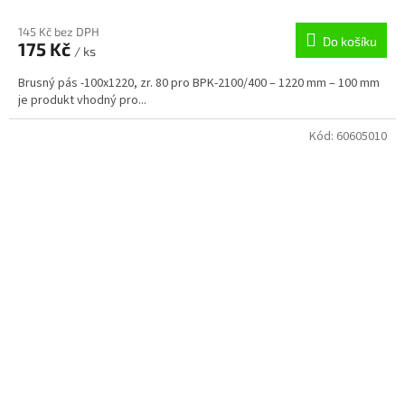
145 Kč bez DPH
Do košíku
175 Kč
/ ks
Brusný pás -100x1220, zr. 80 pro BPK-2100/400 – 1220 mm – 100 mm
je produkt vhodný pro...
Kód:
60605010