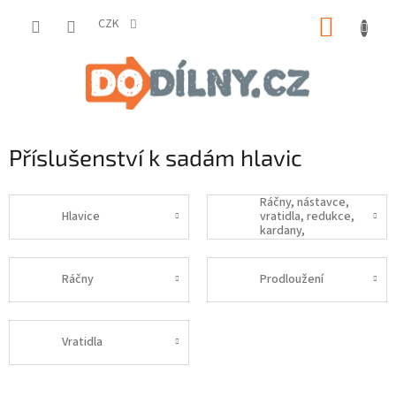
Přejít
NÁKUP
na
CZK
obsah
KOŠÍK
Příslušenství k sadám hlavic
Ráčny, nástavce,
Hlavice
vratidla, redukce,
kardany,
Ráčny
Prodloužení
Vratidla