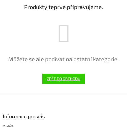
Produkty teprve připravujeme.
Můžete se ale podívat na ostatní kategorie.
ZPĚT DO OBCHODU
Z
á
p
a
Informace pro vás
t
O NÁS