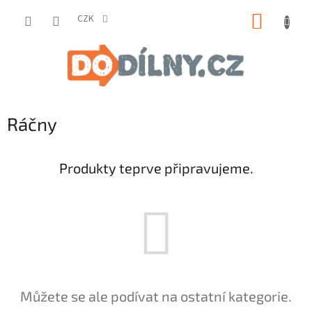
Přejít
NÁKUP
na
CZK
obsah
KOŠÍK
Ráčny
Produkty teprve připravujeme.
Můžete se ale podívat na ostatní kategorie.