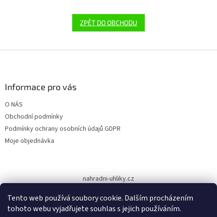
ZPĚT DO OBCHODU
Z
á
p
a
Informace pro vás
t
O NÁS
í
Obchodní podmínky
Podmínky ochrany osobních údajů GDPR
Moje objednávka
nahradni-uhliky.cz
Tento web používá soubory cookie. Dalším procházením
tohoto webu vyjadřujete souhlas s jejich používáním.