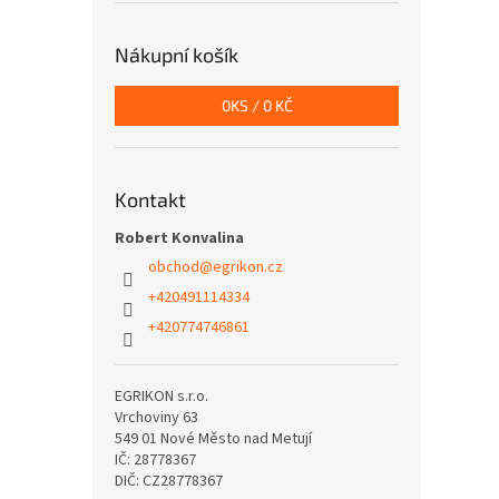
Nákupní košík
0
KS /
0 KČ
Kontakt
Robert Konvalina
obchod
@
egrikon.cz
+420491114334
+420774746861
EGRIKON s.r.o.
Vrchoviny 63
549 01 Nové Město nad Metují
IČ: 28778367
DIČ: CZ28778367