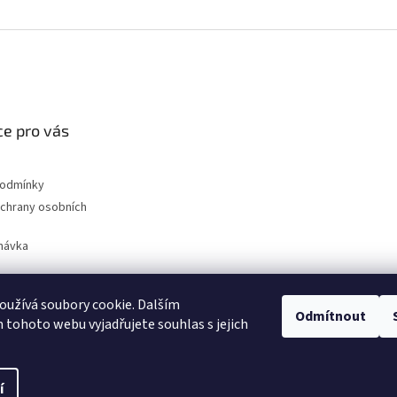
e pro vás
podmínky
chrany osobních
návka
užívá soubory cookie. Dalším
Odmítnout
nahradni-uhliky.cz
tohoto webu vyjadřujete souhlas s jejich
í
na.
Upravit nastavení cookies