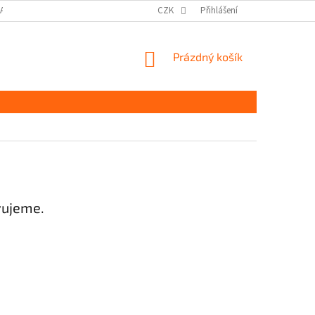
DAJŮ GDPR
MOJE OBJEDNÁVKA
CZK
Přihlášení
NÁKUPNÍ
Prázdný košík
KOŠÍK
vujeme.