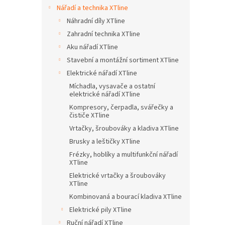
n
Nářadí a technika XTline
e
Náhradní díly XTline
l
Zahradní technika XTline
Aku nářadí XTline
Stavební a montážní sortiment XTline
Elektrické nářadí XTline
Míchadla, vysavače a ostatní
elektrické nářadí XTline
Kompresory, čerpadla, svářečky a
čističe XTline
Vrtačky, šroubováky a kladiva XTline
Brusky a leštičky XTline
Frézky, hoblíky a multifunkční nářadí
XTline
Elektrické vrtačky a šroubováky
XTline
Kombinovaná a bourací kladiva XTline
Elektrické pily XTline
Ruční nářadí XTline