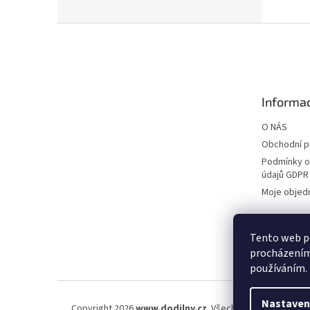
Z
á
p
a
t
Informac
í
O NÁS
Obchodní 
Podmínky o
údajů GDPR
Moje objed
Tento web po
procházením 
používáním.
Nastaven
Copyright 2026
www.dodilny.cz
. Všechna práva vyhraze