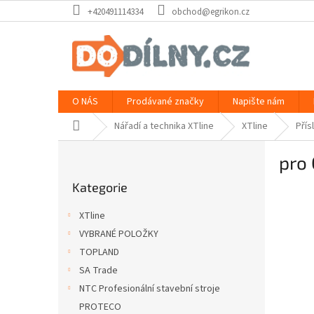
Přejít
+420491114334
obchod@egrikon.cz
na
obsah
O NÁS
Prodávané značky
Napište nám
Domů
Nářadí a technika XTline
XTline
Přís
P
pro 
o
Přeskočit
s
Kategorie
kategorie
t
r
XTline
a
VYBRANÉ POLOŽKY
n
TOPLAND
n
í
SA Trade
p
NTC Profesionální stavební stroje
a
PROTECO