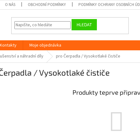
O NÁS
OBCHODNÍ PODMÍNKY
PODMÍNKY OCHRANY OSOBNÍCH Ú
HLEDAT
Kontakty
Moje objednávka
lušenství a náhradní díly
pro Čerpadla / Vysokotlaké čističe
Čerpadla / Vysokotlaké čističe
Produkty teprve připra