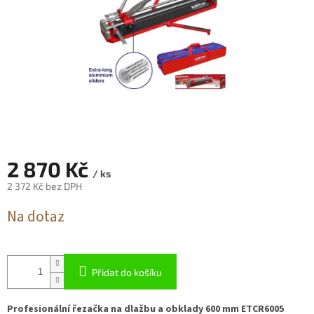
2 870 Kč
/ ks
2 372 Kč bez DPH
Měrná
Na dotaz
cena:
Přidat do košíku
Profesionální řezačka na dlažbu a obklady 600 mm ETCR6005