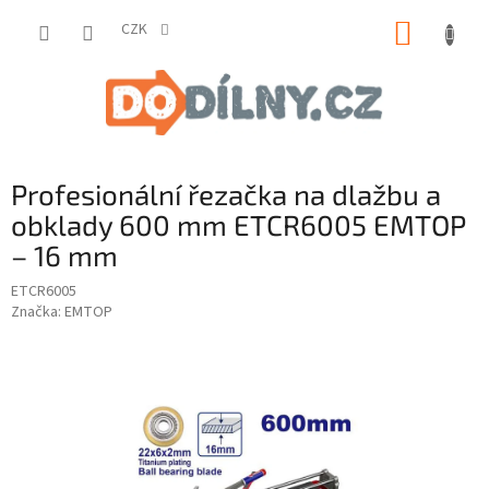
Přejít
NÁKUP
na
CZK
obsah
KOŠÍK
Profesionální řezačka na dlažbu a
obklady 600 mm ETCR6005 EMTOP
– 16 mm
ETCR6005
Značka:
EMTOP