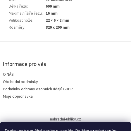
Délka řezu
:
600 mm
Maximální šíře řezu
:
16 mm
Velikost nože
:
22 × 6 × 2 mm
Rozměry
:
820 x 200 mm
Z
á
p
a
Informace pro vás
t
O NÁS
í
Obchodní podmínky
Podmínky ochrany osobních údajů GDPR
Moje objednávka
nahradni-uhliky.cz