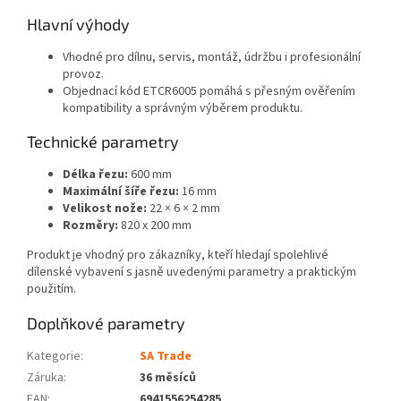
Hlavní výhody
Vhodné pro dílnu, servis, montáž, údržbu i profesionální
provoz.
Objednací kód ETCR6005 pomáhá s přesným ověřením
kompatibility a správným výběrem produktu.
Technické parametry
Délka řezu:
600 mm
Maximální šíře řezu:
16 mm
Velikost nože:
22 × 6 × 2 mm
Rozměry:
820 x 200 mm
Produkt je vhodný pro zákazníky, kteří hledají spolehlivé
dílenské vybavení s jasně uvedenými parametry a praktickým
použitím.
Doplňkové parametry
Kategorie
:
SA Trade
Záruka
:
36 měsíců
EAN
:
6941556254285