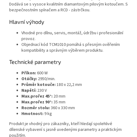
Dodává se s vysoce kvalitním diamantovým pilovým kotoučem. S
bezpečnostním spínačem a RCD - zástrčkou.
Hlavní výhody
Vhodné pro dílnu, servis, montáž, údržbu i profesionální
provoz.
Objednací kód TCM1010 pomáhá s přesným ověřením
kompatibility a správným výběrem produktu.
Technické parametry
Příkon:
600 W
Otáčky:
2950/min.
Průměr kotouče:
180 x 22,2 mm
Napětí:
230 V
Max.prořez 45°:
20 mm
Max.prořez 90°:
35 mm
Rozměr stolu:
360 x 330 mm
Hmotnost:
9 kg
Produkt je vhodný pro zákazníky, kteří hledají spolehlivé
dílenské vybavení s jasně uvedenými parametry a praktickým
použitím.