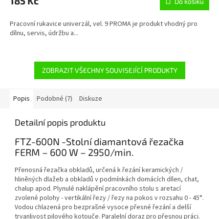
185 Kč
Do košíku
Pracovní rukavice univerzál, vel. 9 PROMA je produkt vhodný pro
dílnu, servis, údržbu a...
ZOBRAZIT VŠECHNY SOUVISEJÍCÍ PRODUKTY
Popis
Podobné (7)
Diskuze
Detailní popis produktu
FTZ-600N -Stolní diamantová řezačka
FERM – 600 W – 2950/min.
Přenosná řezačka obkladů, určená k řezání keramických /
hliněných dlažeb a obkladů v podmínkách domácích dílen, chat,
chalup apod. Plynulé naklápění pracovního stolu s aretací
zvolené polohy - vertikální řezy / řezy na pokos v rozsahu 0 - 45°.
Vodou chlazená pro bezprašné vysoce přesné řezání a delší
trvanlivost pilového kotouče. Paralelní doraz pro přesnou práci.