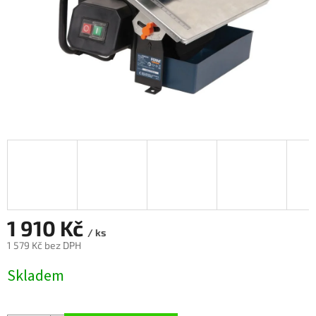
1 910 Kč
/ ks
1 579 Kč bez DPH
Měrná
Skladem
cena: