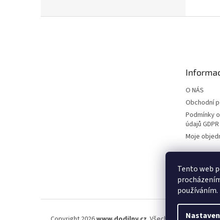
Z
á
p
a
t
Informac
í
O NÁS
Obchodní 
Podmínky o
údajů GDPR
Moje objed
Tento web po
procházením 
používáním.
Nastaven
Copyright 2026
www.dodilny.cz
. Všechna práva vyhraze