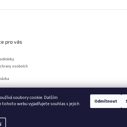
e pro vás
podmínky
chrany osobních
návka
užívá soubory cookie. Dalším
Odmítnout
nahradni-uhliky.cz
tohoto webu vyjadřujete souhlas s jejich
í
na.
Upravit nastavení cookies