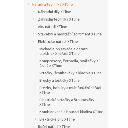
n
Nářadí a technika XTline
e
Náhradní díly XTline
l
Zahradní technika XTline
Aku nářadí XTline
Stavební a montážní sortiment XTline
Elektrické nářadí XTline
Míchadla, vysavače a ostatní
elektrické nářadí XTline
Kompresory, čerpadla, svářečky a
čističe XTline
Vrtačky, šroubováky a kladiva XTline
Brusky a leštičky XTline
Frézky, hoblíky a multifunkční nářadí
XTline
Elektrické vrtačky a šroubováky
XTline
Kombinovaná a bourací kladiva XTline
Elektrické pily XTline
Ruční nářadí XTline