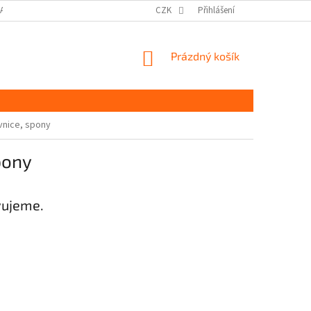
DAJŮ GDPR
MOJE OBJEDNÁVKA
CZK
Přihlášení
NÁKUPNÍ
Prázdný košík
KOŠÍK
ovnice, spony
spony
vujeme.