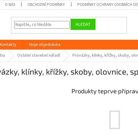
O NÁS
OBCHODNÍ PODMÍNKY
PODMÍNKY OCHRANY OSOBNÍCH Ú
HLEDAT
Kontakty
Moje objednávka
vba
Ostatní stavební nářadí
Provázky, klínky, křížky, skoby, ol
ázky, klínky, křížky, skoby, olovnice, 
Produkty teprve připra