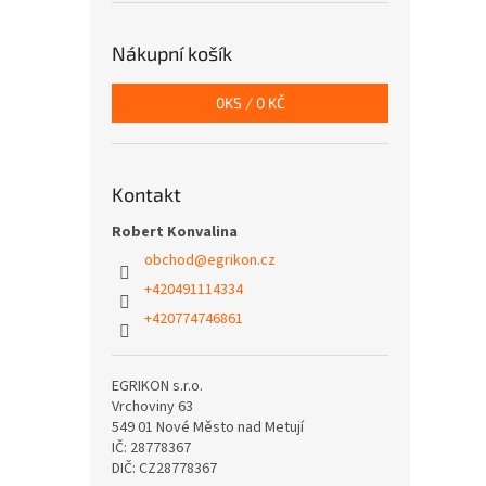
Nákupní košík
0
KS /
0 KČ
Kontakt
Robert Konvalina
obchod
@
egrikon.cz
+420491114334
+420774746861
EGRIKON s.r.o.
Vrchoviny 63
549 01 Nové Město nad Metují
IČ: 28778367
DIČ: CZ28778367