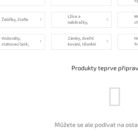
v
Lžíce a
M
Žebříky, štafle
naběračky,
c
hladítka,
si
škrabáky, stěrky
Vodováhy,
Zámky, dveřní
H
stahovací latě,
kování, těsnění
f
lasery
p
Produkty teprve připra
Můžete se ale podívat na osta