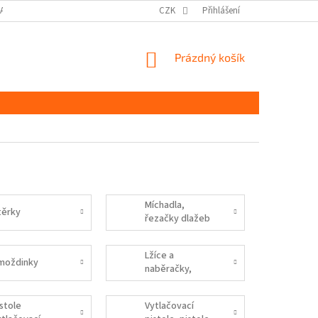
DAJŮ GDPR
MOJE OBJEDNÁVKA
CZK
Přihlášení
NÁKUPNÍ
Prázdný košík
KOŠÍK
Míchadla,
těrky
řezačky dlažeb
a obkladů
Lžíce a
moždinky
naběračky,
hladítka,
škrabáky
istole
Vytlačovací