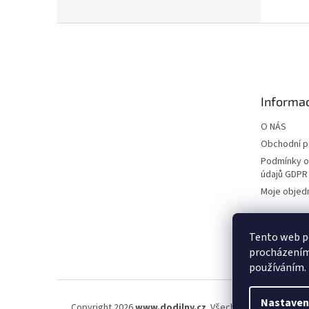
Z
á
p
a
t
Informac
í
O NÁS
Obchodní 
Podmínky o
údajů GDPR
Moje objed
Tento web po
procházením 
používáním.
Nastaven
Copyright 2026
www.dodilny.cz
. Všechna práva vyhraze