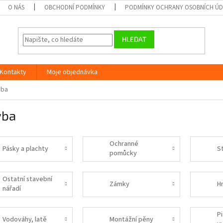
O NÁS
OBCHODNÍ PODMÍNKY
PODMÍNKY OCHRANY OSOBNÍCH Ú
HLEDAT
Kontakty
Moje objednávka
vba
vba
Ochranné
Pásky a plachty
S
pomůcky
Ostatní stavební
Zámky
H
nářadí
P
Vodováhy, latě
Montážní pěny