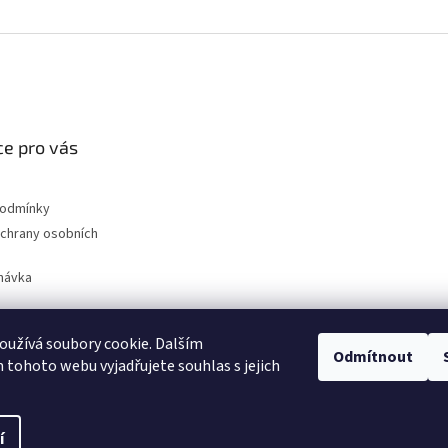
e pro vás
podmínky
chrany osobních
návka
užívá soubory cookie. Dalším
Odmítnout
nahradni-uhliky.cz
tohoto webu vyjadřujete souhlas s jejich
í
na.
Upravit nastavení cookies