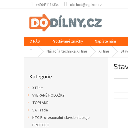
Přejít
+420491114334
obchod@egrikon.cz
na
obsah
O NÁS
Prodávané značky
Napište nám
Domů
Nářadí a technika XTline
XTline
Sta
P
Sta
o
Přeskočit
s
Kategorie
kategorie
t
r
XTline
a
VYBRANÉ POLOŽKY
n
TOPLAND
n
í
SA Trade
p
NTC Profesionální stavební stroje
a
PROTECO