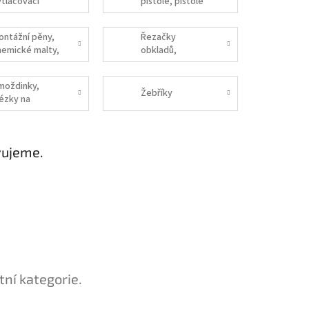
ytlačovací
pistole, pistole
na tmel, PU
pěny
ontážní pěny,
Řezačky
hemické malty,
obkladů,
likony
přísavky, kleště,
čističe spár
moždinky,
Žebříky
rézky na
olystyren
vujeme.
tní kategorie.