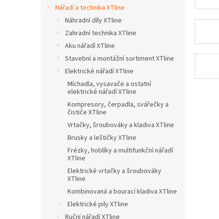
n
Nářadí a technika XTline
e
Náhradní díly XTline
l
Zahradní technika XTline
Aku nářadí XTline
Stavební a montážní sortiment XTline
Elektrické nářadí XTline
Míchadla, vysavače a ostatní
elektrické nářadí XTline
Kompresory, čerpadla, svářečky a
čističe XTline
Vrtačky, šroubováky a kladiva XTline
Brusky a leštičky XTline
Frézky, hoblíky a multifunkční nářadí
XTline
Elektrické vrtačky a šroubováky
XTline
Kombinovaná a bourací kladiva XTline
Elektrické pily XTline
Ruční nářadí XTline