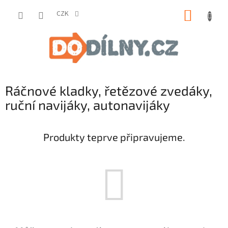
Přejít
NÁKUP
na
CZK
obsah
KOŠÍK
Ráčnové kladky, řetězové zvedáky,
ruční navijáky, autonavijáky
Produkty teprve připravujeme.