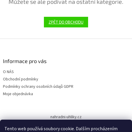
Můžete se ale podívat na ostatní kategorie.
ZPĚT DO OBCHODU
Z
á
p
a
Informace pro vás
t
O NÁS
í
Obchodní podmínky
Podmínky ochrany osobních údajů GDPR
Moje objednávka
nahradni-uhliky.cz
Tento web používá soubory cookie. Dalším procházením