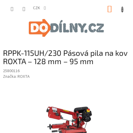
Přejít
NÁKUP
na
CZK
obsah
KOŠÍK
RPPK-115UH/230 Pásová pila na kov
ROXTA – 128 mm – 95 mm
25800116
Značka:
ROXTA