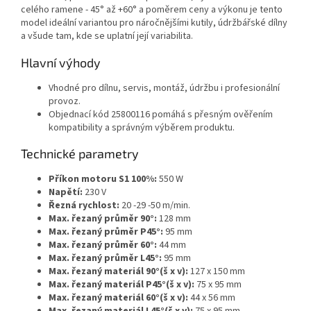
celého ramene - 45° až +60° a poměrem ceny a výkonu je tento
model ideální variantou pro náročnějšími kutily, údržbářské dílny
a všude tam, kde se uplatní její variabilita.
Hlavní výhody
Vhodné pro dílnu, servis, montáž, údržbu i profesionální
provoz.
Objednací kód 25800116 pomáhá s přesným ověřením
kompatibility a správným výběrem produktu.
Technické parametry
Příkon motoru S1 100%:
550 W
Napětí:
230 V
Řezná rychlost:
20 -29 -50 m/min.
Max. řezaný průměr 90°:
128 mm
Max. řezaný průměr P45°:
95 mm
Max. řezaný průměr 60°:
44 mm
Max. řezaný průměr L45°:
95 mm
Max. řezaný materiál 90°(š x v):
127 x 150 mm
Max. řezaný materiál P45°(š x v):
75 x 95 mm
Max. řezaný materiál 60°(š x v):
44 x 56 mm
Max. řezaný materiál L45°(š x v):
75 x 95 mm