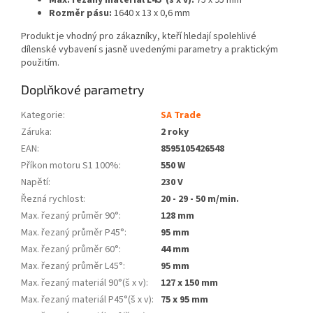
Rozměr pásu:
1640 x 13 x 0,6 mm
Produkt je vhodný pro zákazníky, kteří hledají spolehlivé
dílenské vybavení s jasně uvedenými parametry a praktickým
použitím.
Doplňkové parametry
Kategorie
:
SA Trade
Záruka
:
2 roky
EAN
:
8595105426548
Příkon motoru S1 100%
:
550 W
Napětí
:
230 V
Řezná rychlost
:
20 - 29 - 50 m/min.
Max. řezaný průměr 90°
:
128 mm
Max. řezaný průměr P45°
:
95 mm
Max. řezaný průměr 60°
:
44 mm
Max. řezaný průměr L45°
:
95 mm
Max. řezaný materiál 90°(š x v)
:
127 x 150 mm
Max. řezaný materiál P45°(š x v)
:
75 x 95 mm