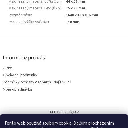
Max. řezaný materiál 60°(š x v)
:
44 x 56 mm
Max. řezaný materiál L45°(š x v)
:
75 x 95 mm
Rozměr pásu
:
1640 x 13 x 0,6 mm
Pracovní výška svěráku
:
730 mm
Z
á
p
a
Informace pro vás
t
O NÁS
í
Obchodní podmínky
Podmínky ochrany osobních údajů GDPR
Moje objednávka
nahradni-uhliky.cz
Tento web používá soubory cookie. Dalším procházením