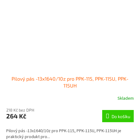
Pilový pás -13x1640/10z pro PPK-115, PPK-115U, PPK-
115UH
Skladem
218 Kč bez DPH
264 Kč
Do košíku
Pilový pás -13x1640/10z pro PPK-115, PPK-115U, PPK-115UH je
praktický produkt pro...