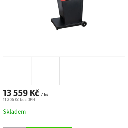
13 559 Kč
/ ks
11 206 Kč bez DPH
Měrná
Skladem
cena: