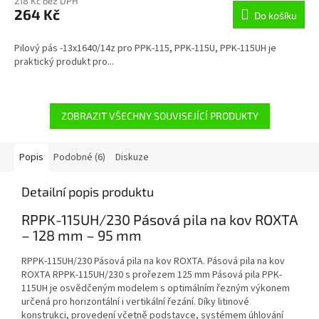
218 Kč bez DPH
264 Kč
Do košíku
Pilový pás -13x1640/14z pro PPK-115, PPK-115U, PPK-115UH je
praktický produkt pro...
ZOBRAZIT VŠECHNY SOUVISEJÍCÍ PRODUKTY
Popis
Podobné (6)
Diskuze
Detailní popis produktu
RPPK-115UH/230 Pásová pila na kov ROXTA
– 128 mm – 95 mm
RPPK-115UH/230 Pásová pila na kov ROXTA. Pásová pila na kov
ROXTA RPPK-115UH/230 s prořezem 125 mm Pásová pila PPK-
115UH je osvědčeným modelem s optimálním řezným výkonem
určená pro horizontální i vertikální řezání. Díky litinové
konstrukci, provedení včetně podstavce, systémem úhlování