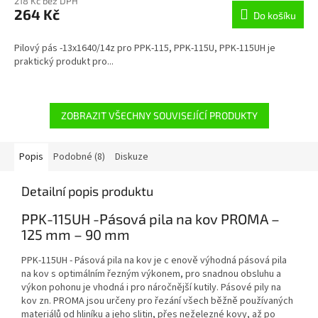
218 Kč bez DPH
264 Kč
Do košíku
Pilový pás -13x1640/14z pro PPK-115, PPK-115U, PPK-115UH je
praktický produkt pro...
ZOBRAZIT VŠECHNY SOUVISEJÍCÍ PRODUKTY
Popis
Podobné (8)
Diskuze
Detailní popis produktu
PPK-115UH -Pásová pila na kov PROMA –
125 mm – 90 mm
PPK-115UH - Pásová pila na kov je c enově výhodná pásová pila
na kov s optimálním řezným výkonem, pro snadnou obsluhu a
výkon pohonu je vhodná i pro náročnější kutily. Pásové pily na
kov zn. PROMA jsou určeny pro řezání všech běžně používaných
materiálů od hliníku a jeho slitin, přes neželezné kovy, až po