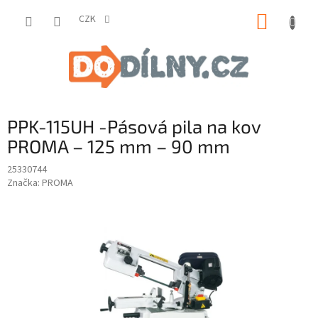
Přejít
NÁKUP
na
CZK
obsah
KOŠÍK
PPK-115UH -Pásová pila na kov
PROMA – 125 mm – 90 mm
25330744
Značka:
PROMA