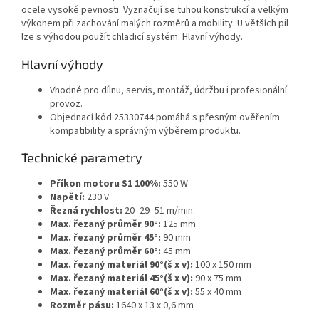
ocele vysoké pevnosti. Vyznačují se tuhou konstrukcí a velkým
výkonem při zachování malých rozměrů a mobility. U větších pil
lze s výhodou použít chladicí systém. Hlavní výhody.
Hlavní výhody
Vhodné pro dílnu, servis, montáž, údržbu i profesionální
provoz.
Objednací kód 25330744 pomáhá s přesným ověřením
kompatibility a správným výběrem produktu.
Technické parametry
Příkon motoru S1 100%:
550 W
Napětí:
230 V
Řezná rychlost:
20 -29 -51 m/min.
Max. řezaný průměr 90°:
125 mm
Max. řezaný průměr 45°:
90 mm
Max. řezaný průměr 60°:
45 mm
Max. řezaný materiál 90°(š x v):
100 x 150 mm
Max. řezaný materiál 45°(š x v):
90 x 75 mm
Max. řezaný materiál 60°(š x v):
55 x 40 mm
Rozměr pásu:
1640 x 13 x 0,6 mm