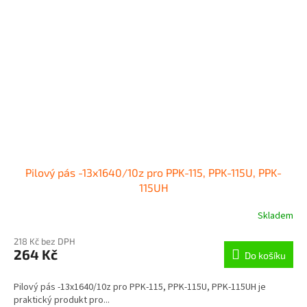
Pilový pás -13x1640/10z pro PPK-115, PPK-115U, PPK-
115UH
Skladem
218 Kč bez DPH
264 Kč
Do košíku
Pilový pás -13x1640/10z pro PPK-115, PPK-115U, PPK-115UH je
praktický produkt pro...