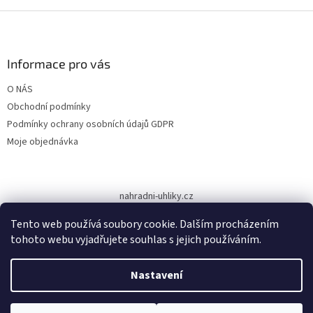
Z
á
p
a
Informace pro vás
t
O NÁS
í
Obchodní podmínky
Podmínky ochrany osobních údajů GDPR
Moje objednávka
nahradni-uhliky.cz
Tento web používá soubory cookie. Dalším procházením
tohoto webu vyjadřujete souhlas s jejich používáním.
Vytvořil Shoptet
Nastavení
Copyright 2026
www.dodilny.cz
. Všechna práva vyhrazena.
Upravit