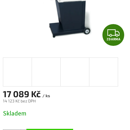
Z
ZDARMA
D
A
R
M
A
17 089 Kč
/ ks
14 123 Kč bez DPH
Měrná
Skladem
cena: