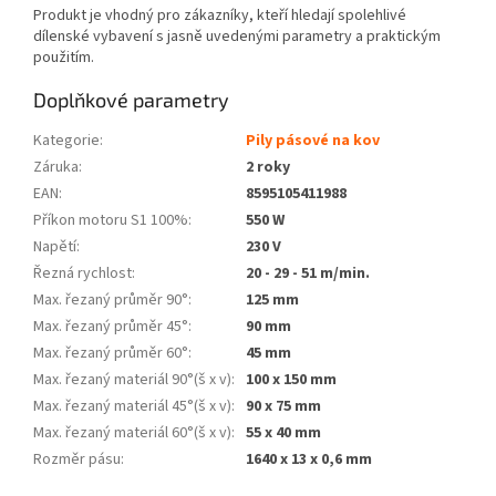
Produkt je vhodný pro zákazníky, kteří hledají spolehlivé
dílenské vybavení s jasně uvedenými parametry a praktickým
použitím.
Doplňkové parametry
Kategorie
:
Pily pásové na kov
Záruka
:
2 roky
EAN
:
8595105411988
Příkon motoru S1 100%
:
550 W
Napětí
:
230 V
Řezná rychlost
:
20 - 29 - 51 m/min.
Max. řezaný průměr 90°
:
125 mm
Max. řezaný průměr 45°
:
90 mm
Max. řezaný průměr 60°
:
45 mm
Max. řezaný materiál 90°(š x v)
:
100 x 150 mm
Max. řezaný materiál 45°(š x v)
:
90 x 75 mm
Max. řezaný materiál 60°(š x v)
:
55 x 40 mm
Rozměr pásu
:
1640 x 13 x 0,6 mm