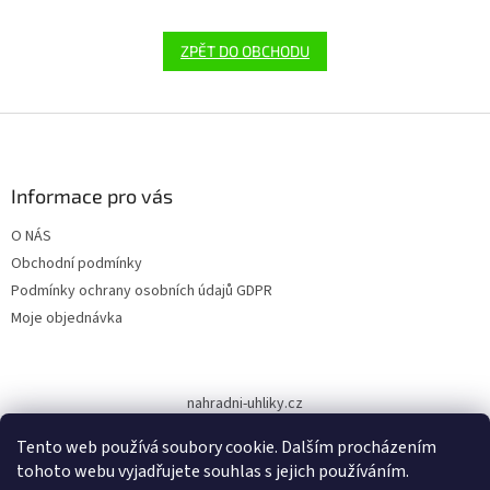
ZPĚT DO OBCHODU
Z
á
p
a
Informace pro vás
t
O NÁS
í
Obchodní podmínky
Podmínky ochrany osobních údajů GDPR
Moje objednávka
nahradni-uhliky.cz
Tento web používá soubory cookie. Dalším procházením
tohoto webu vyjadřujete souhlas s jejich používáním.