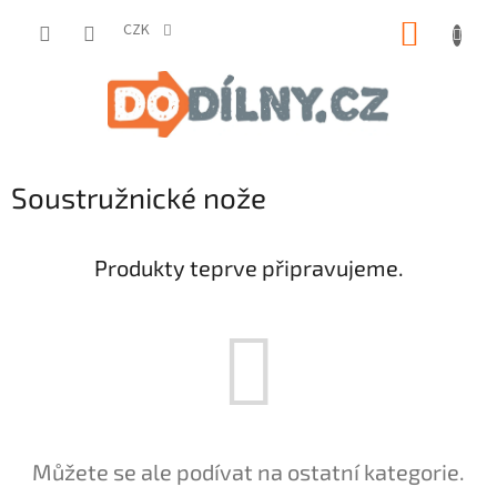
Přejít
NÁKUP
na
CZK
obsah
KOŠÍK
Soustružnické nože
Produkty teprve připravujeme.
Můžete se ale podívat na ostatní kategorie.