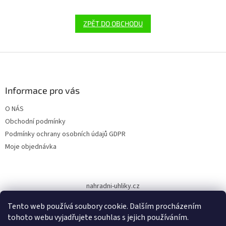
ZPĚT DO OBCHODU
Z
á
p
a
Informace pro vás
t
O NÁS
í
Obchodní podmínky
Podmínky ochrany osobních údajů GDPR
Moje objednávka
nahradni-uhliky.cz
Tento web používá soubory cookie. Dalším procházením
tohoto webu vyjadřujete souhlas s jejich používáním.