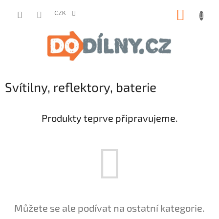
Přejít
NÁKUP
na
CZK
obsah
KOŠÍK
Svítilny, reflektory, baterie
Produkty teprve připravujeme.
Můžete se ale podívat na ostatní kategorie.