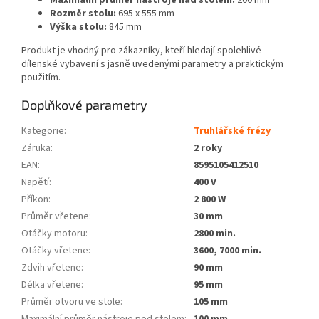
Rozměr stolu:
695 x 555 mm
Výška stolu:
845 mm
Produkt je vhodný pro zákazníky, kteří hledají spolehlivé
dílenské vybavení s jasně uvedenými parametry a praktickým
použitím.
Doplňkové parametry
Kategorie
:
Truhlářské frézy
Záruka
:
2 roky
EAN
:
8595105412510
Napětí
:
400 V
Příkon
:
2 800 W
Průměr vřetene
:
30 mm
Otáčky motoru
:
2800 min.
Otáčky vřetene
:
3600, 7000 min.
Zdvih vřetene
:
90 mm
Délka vřetene
:
95 mm
Průměr otvoru ve stole
:
105 mm
Maximální průměr nástroje pod stolem
:
100 mm