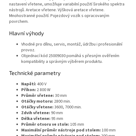
nastavení vřetene, umožňuje variabilní použití širokého spektra
nástrojů. Aretace vřetene. Výšková aretace vřetene.
Mnohostranné použití. Pojezdový vozík s opracovaným
povrchem.
Hlavní výhody
Vhodné pro dílnu, servis, montáž, údržbu i profesionální
provoz.
Objednací kód 25009030 pomáhá s přesným ověřením
kompatibility a správným výběrem produktu.
Technické parametry
Napětí:
400 V
Příkon:
2 800 W
Průměr vřetene:
30 mm
Otáčky motoru:
2800 min.
Otáčky vřetene:
3600, 7000 min.
Zdvih vřetene:
90 mm
Délka vřetene:
95 mm
Průměr otvoru ve stole:
105 mm
Maximální průměr nástroje pod stolem:
100 mm
Maximální průměr nástroje nad stolem:
200 mm