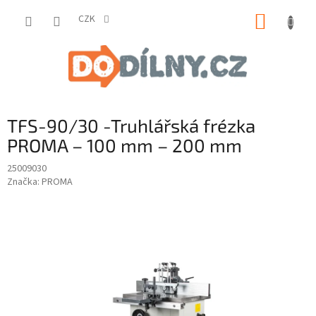
Přejít
NÁKUP
na
CZK
obsah
KOŠÍK
TFS-90/30 -Truhlářská frézka
PROMA – 100 mm – 200 mm
25009030
Značka:
PROMA