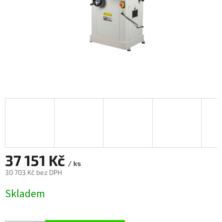
37 151 Kč
/ ks
30 703 Kč bez DPH
Měrná
Skladem
cena: