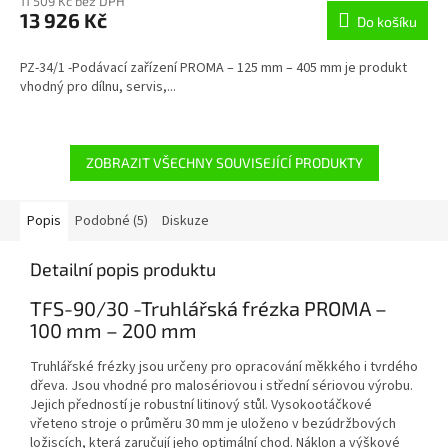
11 509 Kč bez DPH
13 926 Kč
Do košíku
PZ-34/1 -Podávací zařízení PROMA – 125 mm – 405 mm je produkt
vhodný pro dílnu, servis,...
ZOBRAZIT VŠECHNY SOUVISEJÍCÍ PRODUKTY
Popis
Podobné (5)
Diskuze
Detailní popis produktu
TFS-90/30 -Truhlářská frézka PROMA –
100 mm – 200 mm
Truhlářské frézky jsou určeny pro opracování měkkého i tvrdého
dřeva. Jsou vhodné pro malosériovou i střední sériovou výrobu.
Jejich předností je robustní litinový stůl. Vysokootáčkové
vřeteno stroje o průměru 30 mm je uloženo v bezúdržbových
ložiscích, která zaručují jeho optimální chod. Náklon a výškové