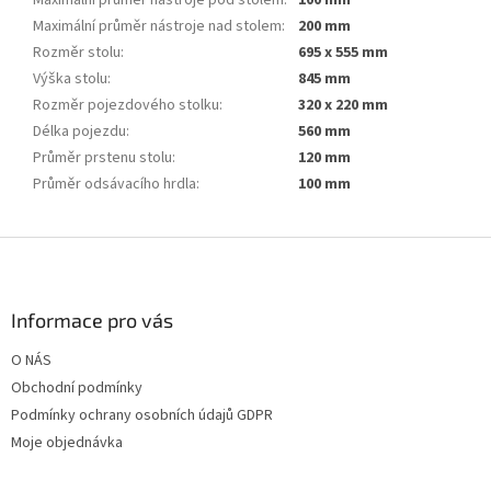
Maximální průměr nástroje nad stolem
:
200 mm
Rozměr stolu
:
695 x 555 mm
Výška stolu
:
845 mm
Rozměr pojezdového stolku
:
320 x 220 mm
Délka pojezdu
:
560 mm
Průměr prstenu stolu
:
120 mm
Průměr odsávacího hrdla
:
100 mm
Z
á
p
a
Informace pro vás
t
O NÁS
í
Obchodní podmínky
Podmínky ochrany osobních údajů GDPR
Moje objednávka