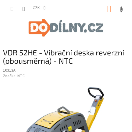
Přejít
NÁKUP
na
CZK
obsah
KOŠÍK
VDR 52HE - Vibrační deska reverzní
(obousměrná) - NTC
10313A
Značka:
NTC