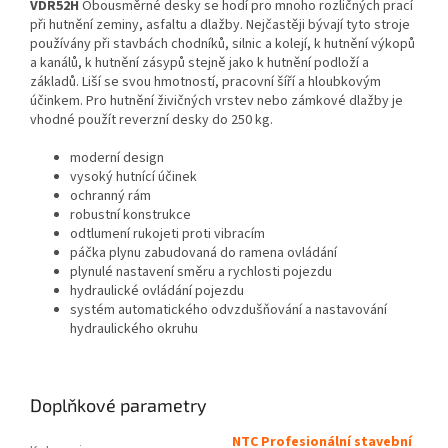
VDR52H
Obousměrné desky se hodí pro mnoho rozličných prací
při hutnění zeminy, asfaltu a dlažby. Nejčastěji bývají tyto stroje
používány při stavbách chodníků, silnic a kolejí, k hutnění výkopů
a kanálů, k hutnění zásypů stejně jako k hutnění podloží a
základů. Liší se svou hmotností, pracovní šíří a hloubkovým
účinkem. Pro hutnění živičných vrstev nebo zámkové dlažby je
vhodné použít reverzní desky do 250 kg.
moderní design
vysoký hutnící účinek
ochranný rám
robustní konstrukce
odtlumení rukojeti proti vibracím
páčka plynu zabudovaná do ramena ovládání
plynulé nastavení směru a rychlosti pojezdu
hydraulické ovládání pojezdu
systém automatického odvzdušňování a nastavování
hydraulického okruhu
Doplňkové parametry
NTC Profesionální stavební