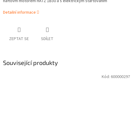
naftovm motorem HATZ 1B30 a s elektrickým startováním
Detailní informace
ZEPTAT SE
SDÍLET
Související produkty
Kód:
600000297