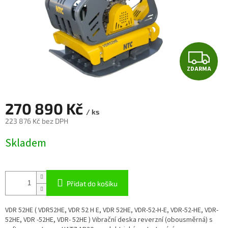
Z
ZDARMA
D
A
270 890 Kč
/ ks
R
223 876 Kč bez DPH
Měrná
M
Skladem
cena:
A
Přidat do košíku
VDR 52HE ( VDR52HE, VDR 52 H E, VDR 52HE, VDR-52-H-E, VDR-52-HE, VDR-
52HE, VDR -52HE, VDR- 52HE ) Vibrační deska reverzní (obousměrná) s