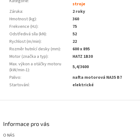
Kategorie
:
stroje
Záruka
:
2 roky
Hmotnost (kg)
:
360
Frekvence (Hz)
:
75
Odstředivá síla (kN)
:
52
Rychlost (m/min)
:
22
Rozměr hutnící desky (mm)
:
600 x 895
Motor (značka a typ)
:
HATZ 1B30
Max. výkon a otáčky motoru
5,4/3600
(kW/min-1)
:
Palivo
:
nafta motorová NA35 B7
Startování
:
elektrické
Z
á
p
a
Informace pro vás
t
O NÁS
í