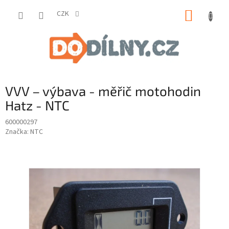
Přejít
NÁKUP
na
CZK
obsah
KOŠÍK
VVV – výbava - měřič motohodin
Hatz - NTC
600000297
Značka:
NTC