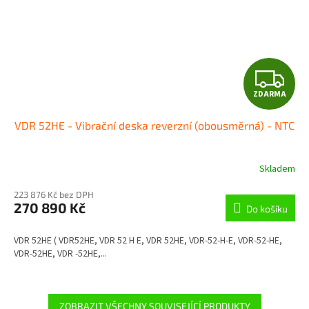
Z
ZDARMA
D
VDR 52HE - Vibrační deska reverzní (obousměrná) - NTC
A
R
Skladem
M
223 876 Kč bez DPH
270 890 Kč
Do košíku
A
VDR 52HE ( VDR52HE, VDR 52 H E, VDR 52HE, VDR-52-H-E, VDR-52-HE,
VDR-52HE, VDR -52HE,...
ZOBRAZIT VŠECHNY SOUVISEJÍCÍ PRODUKTY