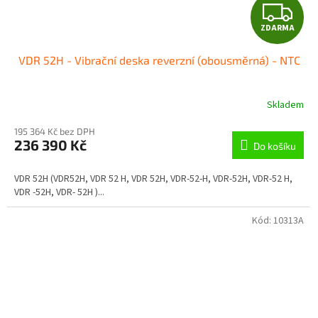
Z
ZDARMA
D
VDR 52H - Vibrační deska reverzní (obousměrná) - NTC
A
R
Skladem
M
195 364 Kč bez DPH
236 390 Kč
Do košíku
A
VDR 52H (VDR52H, VDR 52 H, VDR 52H, VDR-52-H, VDR-52H, VDR-52 H,
VDR -52H, VDR- 52H )...
Kód:
10313A