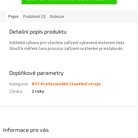
Popis
Podobné (2)
Diskuze
Detailní popis produktu
Volitelná výbava pro všechna zařízení vybavená motorem Hatz.
Slouží k měření času provozu zařízení na kterém je instalován.
Doplňkové parametry
Kategorie
:
NTC Profesionální stavební stroje
Záruka
:
2 roky
Z
á
p
a
Informace pro vás
t