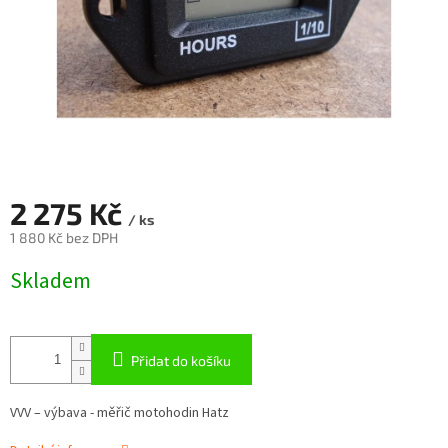
2 275 Kč
/ ks
1 880 Kč bez DPH
Měrná
Skladem
cena:
Přidat do košíku
VVV – výbava - měřič motohodin Hatz