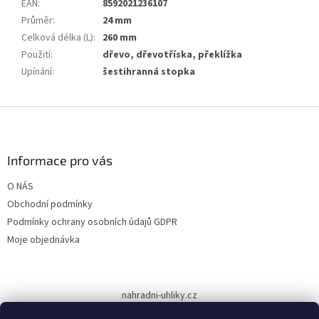
EAN
:
8592021236107
Průměr
:
24 mm
Celková délka (L)
:
260 mm
Použití
:
dřevo, dřevotříska, překlížka
Upínání
:
šestihranná stopka
Z
á
p
a
Informace pro vás
t
O NÁS
í
Obchodní podmínky
Podmínky ochrany osobních údajů GDPR
Moje objednávka
nahradni-uhliky.cz