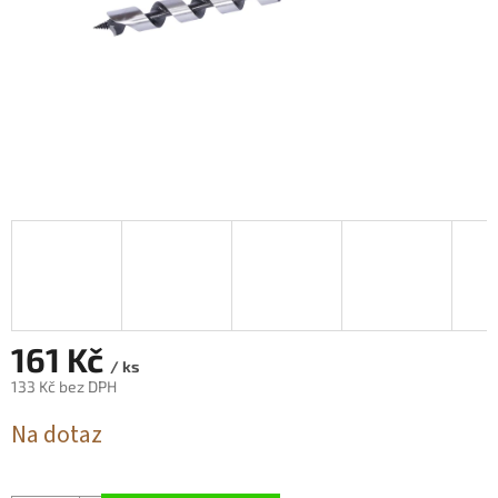
161 Kč
/ ks
133 Kč bez DPH
Měrná
Na dotaz
cena: