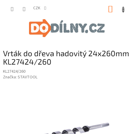
Přejít
NÁKUP
na
CZK
obsah
KOŠÍK
Vrták do dřeva hadovitý 24x260mm
KL27424/260
KL27424/260
Značka:
STAVTOOL