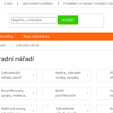
O NÁS
OBCHODNÍ PODMÍNKY
PODMÍNKY OCHRANY OSOBNÍCH Ú
HLEDAT
Kontakty
Moje objednávka
rada
Zahradní nářadí
adní nářadí
Zahradnické
Hadice, zahradní
Pl
nářadí, mincíř
vozíky, navijáky
sí
na hadice,
v
hadicové spony
Rozstřikovače,
Ruční
Z
spojky, redukce,
postřikovače
n
sada těsnění,
h
zahradní ventily,
Hadicové spony,
Zahradnické
R
sprcha