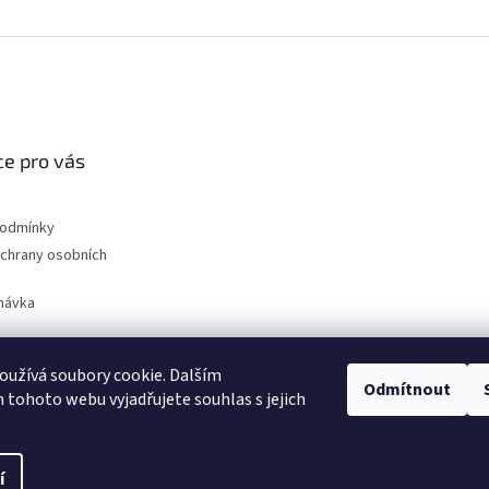
e pro vás
podmínky
chrany osobních
návka
užívá soubory cookie. Dalším
Odmítnout
nahradni-uhliky.cz
tohoto webu vyjadřujete souhlas s jejich
í
na.
Upravit nastavení cookies