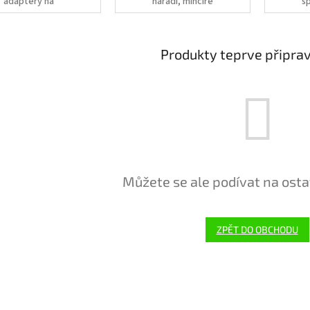
adaptéry na
nářadí, mincíře
s
nádrže
r
r
Produkty teprve připra
Můžete se ale podívat na osta
ZPĚT DO OBCHODU