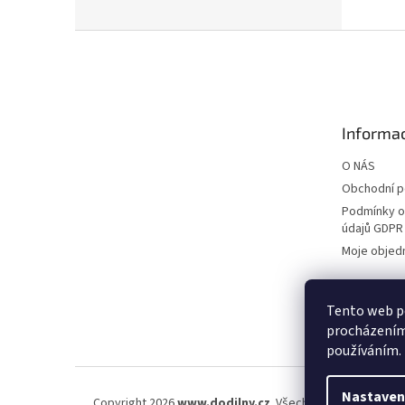
Z
á
p
a
t
Informac
í
O NÁS
Obchodní 
Podmínky o
údajů GDPR
Moje objed
Tento web po
procházením 
používáním.
Nastaven
Copyright 2026
www.dodilny.cz
. Všechna práva vyhraze