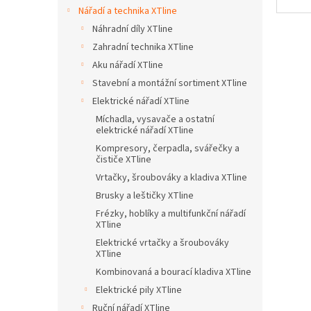
n
Nářadí a technika XTline
e
Náhradní díly XTline
l
Zahradní technika XTline
Aku nářadí XTline
Stavební a montážní sortiment XTline
Elektrické nářadí XTline
Míchadla, vysavače a ostatní
elektrické nářadí XTline
Kompresory, čerpadla, svářečky a
čističe XTline
Vrtačky, šroubováky a kladiva XTline
Brusky a leštičky XTline
Frézky, hoblíky a multifunkční nářadí
XTline
Elektrické vrtačky a šroubováky
XTline
Kombinovaná a bourací kladiva XTline
Elektrické pily XTline
Ruční nářadí XTline