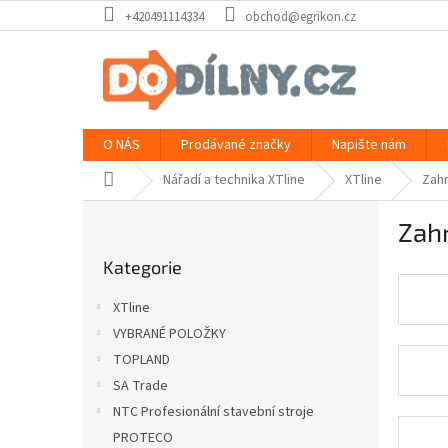
Přejít
+420491114334
obchod@egrikon.cz
na
obsah
O NÁS
Prodávané značky
Napište nám
Domů
Nářadí a technika XTline
XTline
Zah
P
Zahr
o
Přeskočit
s
Kategorie
kategorie
t
r
XTline
a
VYBRANÉ POLOŽKY
n
TOPLAND
n
í
SA Trade
p
NTC Profesionální stavební stroje
a
PROTECO