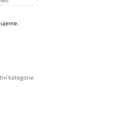
pojky,
ychlospojky,
edukce, ventily
vujeme.
tní kategorie.