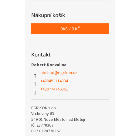
Nákupní košík
0
KS /
0 KČ
Kontakt
Robert Konvalina
obchod
@
egrikon.cz
+420491114334
+420774746861
EGRIKON s.r.o.
Vrchoviny 63
549 01 Nové Město nad Metují
IČ: 28778367
DIČ: CZ28778367