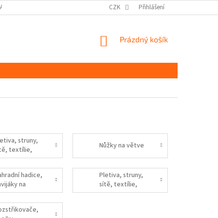
DAJŮ GDPR
MOJE OBJEDNÁVKA
CZK
Přihlášení
NÁKUPNÍ
Prázdný košík
KOŠÍK
etiva, struny,
Nůžky na větve
tě, textílie,
ázací dráty,
ahradní hadice,
Pletiva, struny,
avijáky na
sítě, textílie,
adice
vázací dráty a
pásky
ozstřikovače,