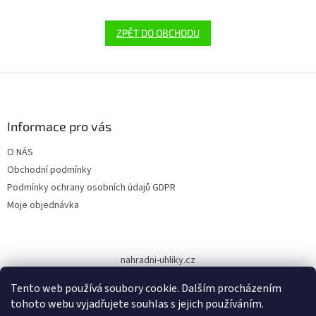
ZPĚT DO OBCHODU
Z
á
p
a
Informace pro vás
t
O NÁS
í
Obchodní podmínky
Podmínky ochrany osobních údajů GDPR
Moje objednávka
nahradni-uhliky.cz
Tento web používá soubory cookie. Dalším procházením
tohoto webu vyjadřujete souhlas s jejich používáním.