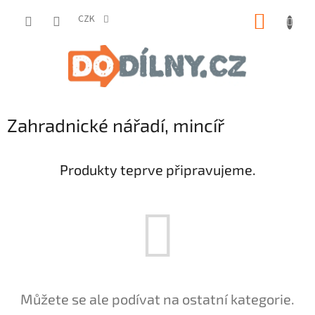
Přejít
NÁKUP
na
CZK
obsah
KOŠÍK
Zahradnické nářadí, mincíř
Produkty teprve připravujeme.
Můžete se ale podívat na ostatní kategorie.