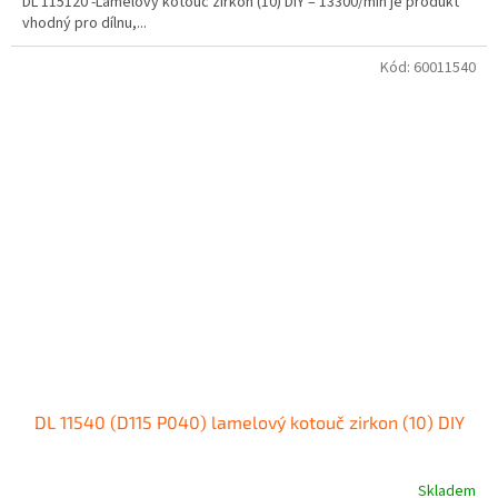
DL 115120 -Lamelový kotouč zirkon (10) DIY – 13300/min je produkt
vhodný pro dílnu,...
Kód:
60011540
DL 11540 (D115 P040) lamelový kotouč zirkon (10) DIY
Skladem