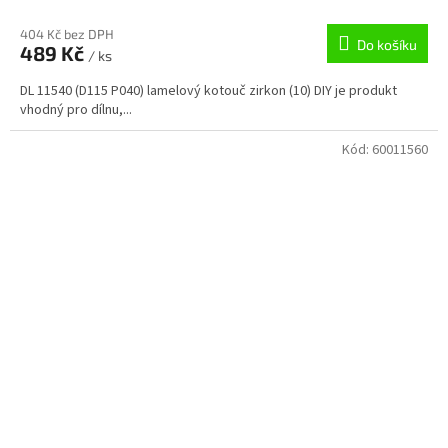
404 Kč bez DPH
Do košíku
489 Kč
/ ks
DL 11540 (D115 P040) lamelový kotouč zirkon (10) DIY je produkt
vhodný pro dílnu,...
Kód:
60011560