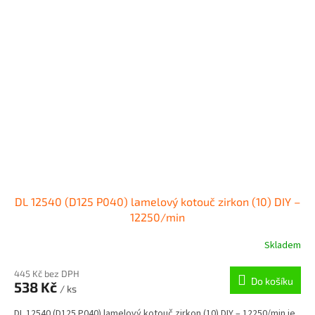
DL 12540 (D125 P040) lamelový kotouč zirkon (10) DIY –
12250/min
Skladem
445 Kč bez DPH
Do košíku
538 Kč
/ ks
DL 12540 (D125 P040) lamelový kotouč zirkon (10) DIY – 12250/min je