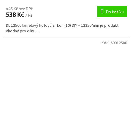
445 Kč bez DPH
Do košíku
538 Kč
/ ks
DL 12560 lamelový kotouč zirkon (10) DIY – 12250/min je produkt
vhodný pro dílnu,...
Kód:
60012580