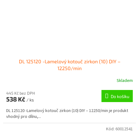
DL 125120 -Lamelový kotouč zirkon (10) DIY –
12250/min
Skladem
445 Kč bez DPH
Do košíku
538 Kč
/ ks
DL 125120 -Lamelový kotouč zirkon (10) DIY – 12250/min je produkt
vhodný pro dílnu,...
Kód:
60012541