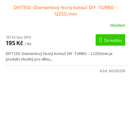
DIYT150 -Diamantový řezný kotouč DIY -TURBO –
12250/min
Skladem
161 Kč bez DPH
Do košíku
195 Kč
/ ks
DIYT150 -Diamantový řezný kotouč DIY -TURBO – 12250/min je
produkt vhodný pro dílnu,...
Kód:
60180200