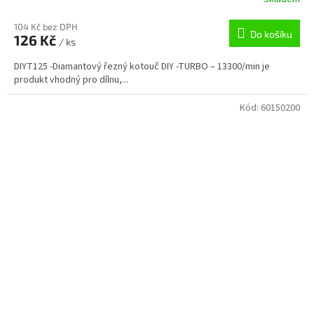
104 Kč bez DPH
Do košíku
126 Kč
/ ks
DIYT125 -Diamantový řezný kotouč DIY -TURBO – 13300/min je
produkt vhodný pro dílnu,...
Kód:
60150200