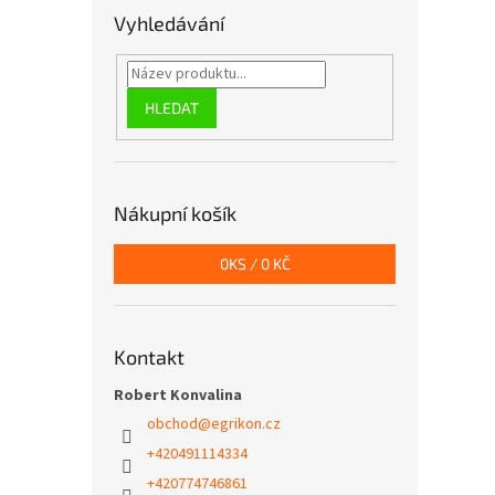
Vyhledávání
HLEDAT
Nákupní košík
0
KS /
0 KČ
Kontakt
Robert Konvalina
obchod
@
egrikon.cz
+420491114334
+420774746861