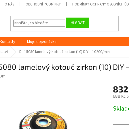
O NÁS
OBCHODNÍ PODMÍNKY
PODMÍNKY OCHRANY OSOBNÍCH Ú
HLEDAT
Kontakty
Moje objednávka
nství
DL 15080 lamelový kotouč zirkon (10) DIY – 10200/min
5080 lamelový kotouč zirkon (10) DIY
DIY
832
688 Kč 
Měrná
Skla
cena: