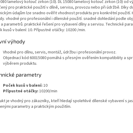
5080 lamelový kotouč zirkon (10). DL 15080 lamelový kotouč zirkon (10) od v
čený pro praktické použití v dílně, servisu, provozu nebo při údržbě. Díky
nickým údajům lze snadno ověřit vhodnost produktu pro konkrétní použití. 
dy. vhodné pro profesionální i dílenské použití. snadné dohledání podle ob
 a parametrů. praktické řešení pro vybavení dílny a servisu. Technické par
 kusů v balení: 10. Přípustné otáčky: 10200 /min.
vní výhody
Vhodné pro dílnu, servis, montáž, údržbu i profesionální provoz.
Objednací kód 60015080 pomáhá s přesným ověřením kompatibility a sp
výběrem produktu.
hnické parametry
Poček kusů v balení:
10
Přípustné otáčky:
10200/min
kt je vhodný pro zákazníky, kteří hledají spolehlivé dílenské vybavení s ja
enými parametry a praktickým použitím.