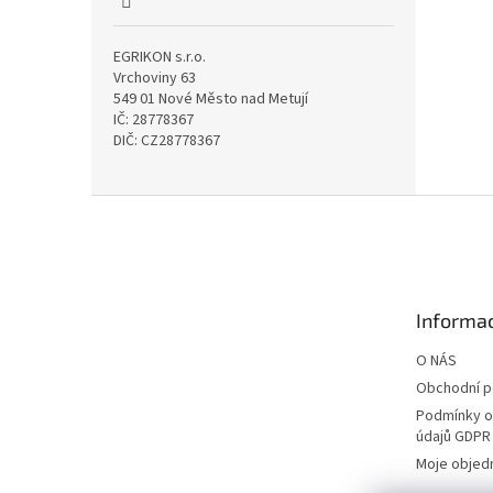
EGRIKON s.r.o.
Vrchoviny 63
549 01 Nové Město nad Metují
IČ: 28778367
DIČ: CZ28778367
Z
á
p
a
t
Informac
í
O NÁS
Obchodní 
Podmínky o
údajů GDPR
Moje objed