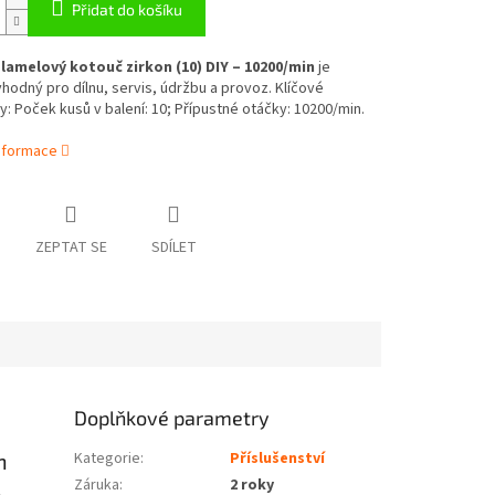
Přidat do košíku
 lamelový kotouč zirkon (10) DIY – 10200/min
je
hodný pro dílnu, servis, údržbu a provoz. Klíčové
: Poček kusů v balení: 10; Přípustné otáčky: 10200/min.
informace
ZEPTAT SE
SDÍLET
Doplňkové parametry
n
Kategorie
:
Příslušenství
Záruka
:
2 roky