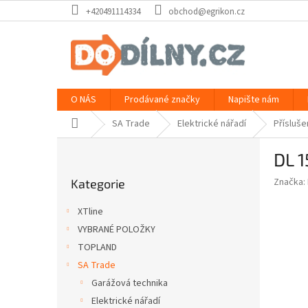
Přejít
+420491114334
obchod@egrikon.cz
na
obsah
O NÁS
Prodávané značky
Napište nám
Domů
SA Trade
Elektrické nářadí
Přísluše
P
DL 1
o
Přeskočit
s
Značka:
Kategorie
kategorie
t
r
XTline
a
VYBRANÉ POLOŽKY
n
TOPLAND
n
í
SA Trade
p
Garážová technika
a
Elektrické nářadí