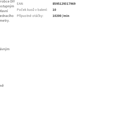
ýrobce DIY
EAN
:
8595129317969
 dostupným
Poček kusů v balení
:
10
Hlavní
jednacího
Přípustné otáčky
:
10200 /min
ametry.
rávným
sně