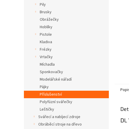
n
Pily
e
Brusky
l
Obrážečky
Hoblíky
Pistole
Kladiva
Frézky
Vrtačky
Míchadla
Sponkovačky
Modelářské nářadí
Pájky
Popi
Příslušenství
Polyfúzní svářečky
Det
Leštičky
Svářecí a nabíjecí zdroje
DL 
Obráběcí stroje na dřevo