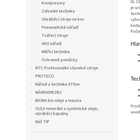
DL 1
Kompresory
je ur
Zahradní technika
tech
Obráběcí stroje na kov
výho
kódu
Pneumatické nářadí
Poček
Tvářecí stroje
Hla
AKU nářadí
Měřící technika
Ochranné pomůcky
NTC Profesionální stavební stroje
PROTECO
Tec
Nářadí a technika XTline
NÁHRADNÍ DÍLY
BIONA bio oleje a maziva
Produ
OLEA minerální a syntetické oleje,
uved
obráběcí kapaliny
Náš TIP