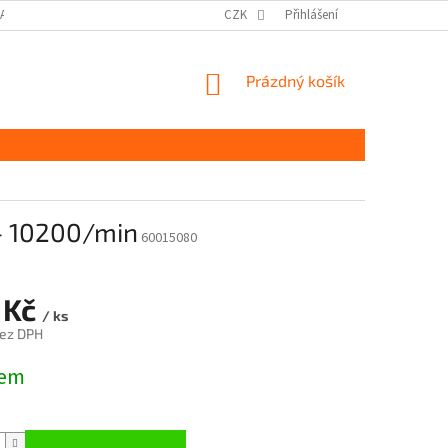
DAJŮ GDPR
MOJE OBJEDNÁVKA
CZK
Přihlášení
NÁKUPNÍ
Prázdný košík
KOŠÍK
 – 10200/min
60015080
 Kč
/ ks
bez DPH
dem