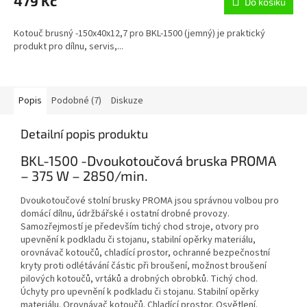
479 Kč
Do košíku
Kotouč brusný -150x40x12,7 pro BKL-1500 (jemný) je praktický
produkt pro dílnu, servis,...
Popis
Podobné (7)
Diskuze
Detailní popis produktu
BKL-1500 -Dvoukotoučová bruska PROMA
– 375 W – 2850/min.
Dvoukotoučové stolní brusky PROMA jsou správnou volbou pro
domácí dílnu, údržbářské i ostatní drobné provozy.
Samozřejmostí je především tichý chod stroje, otvory pro
upevnění k podkladu či stojanu, stabilní opěrky materiálu,
orovnávač kotoučů, chladící prostor, ochranné bezpečnostní
kryty proti odlétávání částic při broušení, možnost broušení
pilových kotoučů, vrtáků a drobných obrobků. Tichý chod.
Úchyty pro upevnění k podkladu či stojanu. Stabilní opěrky
materiálu. Orovnávač kotoučů. Chladící prostor. Osvětlení.