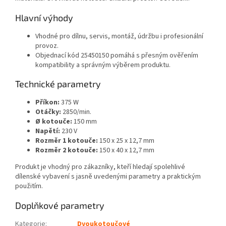
Hlavní výhody
Vhodné pro dílnu, servis, montáž, údržbu i profesionální
provoz.
Objednací kód 25450150 pomáhá s přesným ověřením
kompatibility a správným výběrem produktu.
Technické parametry
Příkon:
375 W
Otáčky:
2850/min.
Ø kotouče:
150 mm
Napětí:
230 V
Rozměr 1 kotouče:
150 x 25 x 12,7 mm
Rozměr 2 kotouče:
150 x 40 x 12,7 mm
Produkt je vhodný pro zákazníky, kteří hledají spolehlivé
dílenské vybavení s jasně uvedenými parametry a praktickým
použitím.
Doplňkové parametry
Kategorie
:
Dvoukotoučové