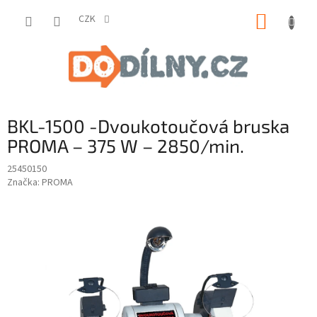
Přejít
NÁKUP
na
CZK
obsah
KOŠÍK
BKL-1500 -Dvoukotoučová bruska
PROMA – 375 W – 2850/min.
25450150
Značka:
PROMA