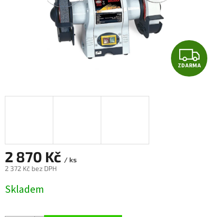
Z
ZDARMA
D
A
R
M
A
2 870 Kč
/ ks
2 372 Kč bez DPH
Měrná
Skladem
cena: