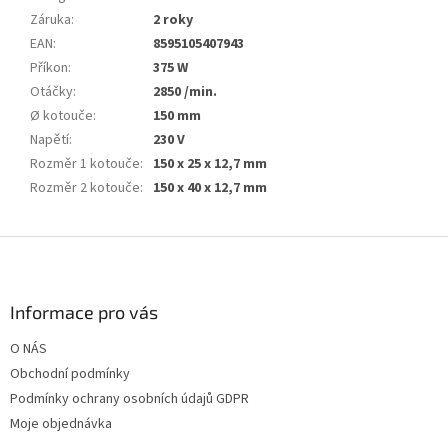
Záruka
:
2 roky
EAN
:
8595105407943
Příkon
:
375 W
Otáčky
:
2850 /min.
Ø kotouče
:
150 mm
Napětí
:
230 V
Rozměr 1 kotouče
:
150 x 25 x 12,7 mm
Rozměr 2 kotouče
:
150 x 40 x 12,7 mm
Z
á
p
a
Informace pro vás
t
O NÁS
í
Obchodní podmínky
Podmínky ochrany osobních údajů GDPR
Moje objednávka