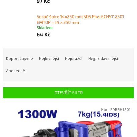
97 Kč
Sekáč špice 14x250 mm SDS Plus ECHS112501
EMTOP – 14 x 250 mm
Skladem
64 Kč
Ř
a
Doporučujeme
Nejlevnější
Nejdražší
Nejprodávanější
z
e
Abecedně
n
í
p
OTEVŘÍT FILTR
r
o
V
Kód:
EDBRH1301
d
ý
u
p
k
i
t
s