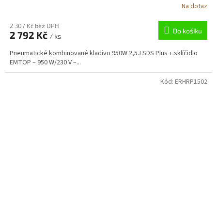
Na dotaz
2 307 Kč bez DPH
Do košíku
2 792 Kč
/ ks
Pneumatické kombinované kladivo 950W 2,5J SDS Plus +.sklíčidlo
EMTOP – 950 W/230 V –...
Kód:
ERHRP1502