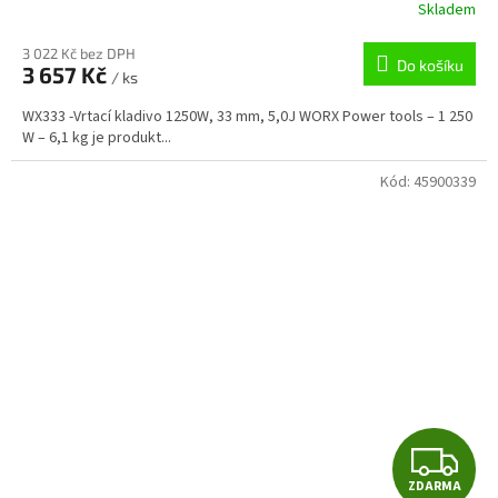
R
Skladem
M
3 022 Kč bez DPH
Do košíku
3 657 Kč
/ ks
A
WX333 -Vrtací kladivo 1250W, 33 mm, 5,0J WORX Power tools – 1 250
W – 6,1 kg je produkt...
Kód:
45900339
Z
ZDARMA