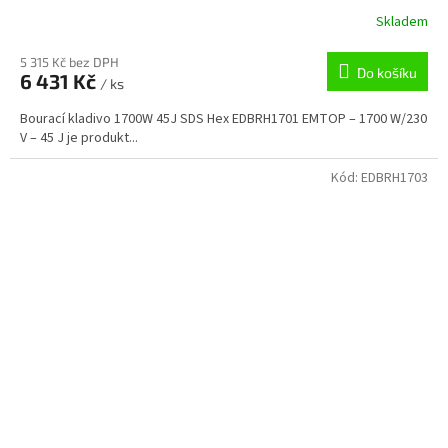
Skladem
5 315 Kč bez DPH
Do košíku
6 431 Kč
/ ks
Bourací kladivo 1700W 45J SDS Hex EDBRH1701 EMTOP – 1700 W/230
V – 45 J je produkt...
Kód:
EDBRH1703