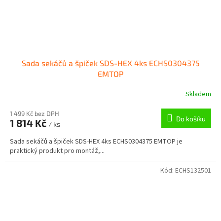
Sada sekáčů a špiček SDS-HEX 4ks ECHS0304375
EMTOP
Skladem
1 499 Kč bez DPH
Do košíku
1 814 Kč
/ ks
Sada sekáčů a špiček SDS-HEX 4ks ECHS0304375 EMTOP je
praktický produkt pro montáž,...
Kód:
ECHS132501