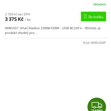
R
Skladem
M
2 789 Kč bez DPH
Do košíku
3 375 Kč
/ ks
A
HDM1037 -Vrtací kladivo 1500W FERM – 1500 W/230 V – 950/min. je
produkt vhodný pro...
Kód:
HDM1043P
Z
ZDARMA