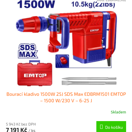
Kód:
EDBRM1501
Bourací kladivo 1500W 25J SDS Max EDBRM1501 EMTOP
– 1500 W/230 V – 6-25 J
Skladem
5 943 Kč bez DPH
Do košíku
7 191 Kč
/ ks