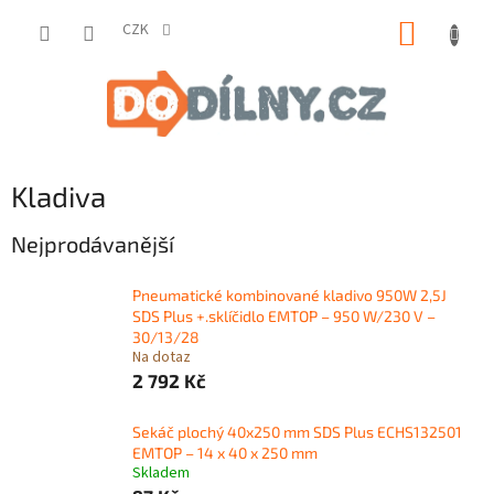
Přejít
NÁKUP
na
CZK
obsah
KOŠÍK
Kladiva
Nejprodávanější
Pneumatické kombinované kladivo 950W 2,5J
SDS Plus +.sklíčidlo EMTOP – 950 W/230 V –
30/13/28
Na dotaz
2 792 Kč
Sekáč plochý 40x250 mm SDS Plus ECHS132501
EMTOP – 14 x 40 x 250 mm
Skladem