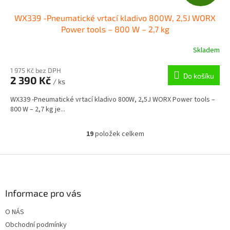
D
WX339 -Pneumatické vrtací kladivo 800W, 2,5J WORX
A
Power tools – 800 W – 2,7 kg
R
Skladem
M
1 975 Kč bez DPH
Do košíku
2 390 Kč
/ ks
A
WX339 -Pneumatické vrtací kladivo 800W, 2,5J WORX Power tools –
800 W – 2,7 kg je...
19
položek celkem
O
v
l
Z
á
á
d
p
a
a
Informace pro vás
c
t
í
O NÁS
í
p
Obchodní podmínky
r