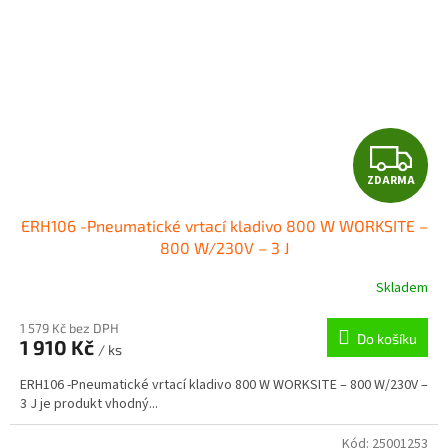
Z
ZDARMA
D
ERH106 -Pneumatické vrtací kladivo 800 W WORKSITE –
A
800 W/230V – 3 J
R
Skladem
M
1 579 Kč bez DPH
Do košíku
1 910 Kč
/ ks
A
ERH106 -Pneumatické vrtací kladivo 800 W WORKSITE – 800 W/230V –
3 J je produkt vhodný...
Kód:
25001253