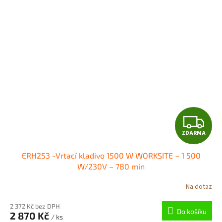
Z
ZDARMA
D
ERH253 -Vrtací kladivo 1500 W WORKSITE – 1 500
A
W/230V – 780 min
R
Na dotaz
M
2 372 Kč bez DPH
Do košíku
2 870 Kč
/ ks