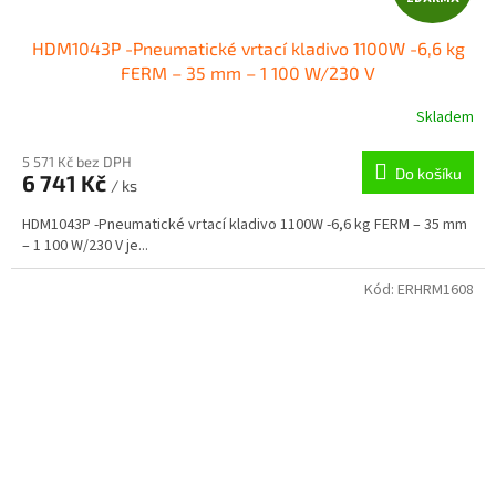
D
HDM1043P -Pneumatické vrtací kladivo 1100W -6,6 kg
A
FERM – 35 mm – 1 100 W/230 V
R
Skladem
M
5 571 Kč bez DPH
Do košíku
6 741 Kč
/ ks
A
HDM1043P -Pneumatické vrtací kladivo 1100W -6,6 kg FERM – 35 mm
– 1 100 W/230 V je...
Kód:
ERHRM1608