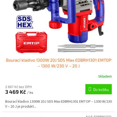
ů
p
r
o
d
u
k
t
ů
Bourací kladivo 1300W 20J SDS Max EDBRH1301 EMTOP
– 1300 W/230 V – 20 J
Skladem
2 867 Kč bez DPH
Do košíku
3 469 Kč
/ ks
Bourací kladivo 1300W 20J SDS Max EDBRH1301 EMTOP – 1300 W/230
V – 20 J je produkt...