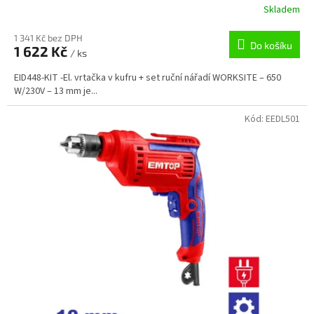
Skladem
1 341 Kč bez DPH
Do košíku
1 622 Kč
/ ks
EID448-KIT -El. vrtačka v kufru + set ruční nářadí WORKSITE – 650
W/230V – 13 mm je...
Kód:
EEDL501