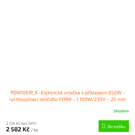
PDM1061P_K -Elektrická vrtačka s příklepem 850W -
rychloupínací sklíčidlo FERM – 1 100W/230V – 20 mm
Skladem
2 134 Kč bez DPH
Do košíku
2 582 Kč
/ ks