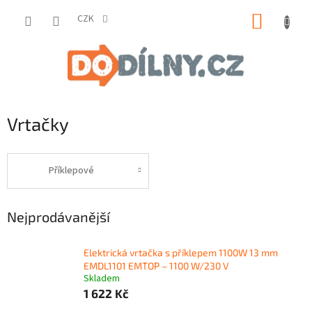
Přejít
NÁKUP
na
CZK
obsah
KOŠÍK
Vrtačky
Příklepové
Nejprodávanější
Elektrická vrtačka s příklepem 1100W 13 mm
EMDL1101 EMTOP – 1100 W/230 V
Skladem
1 622 Kč