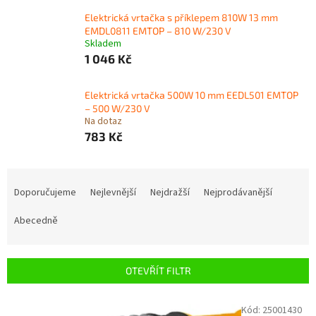
Elektrická vrtačka s příklepem 810W 13 mm
EMDL0811 EMTOP – 810 W/230 V
Skladem
1 046 Kč
Elektrická vrtačka 500W 10 mm EEDL501 EMTOP
– 500 W/230 V
Na dotaz
783 Kč
Ř
a
Doporučujeme
Nejlevnější
Nejdražší
Nejprodávanější
z
e
Abecedně
n
í
p
OTEVŘÍT FILTR
r
o
V
Kód:
25001430
d