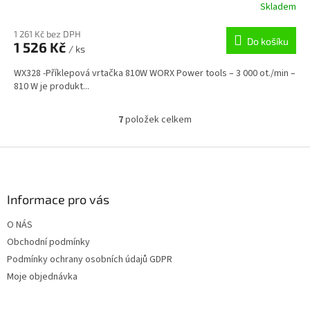
Skladem
1 261 Kč bez DPH
Do košíku
1 526 Kč
/ ks
WX328 -Příklepová vrtačka 810W WORX Power tools – 3 000 ot./min –
810 W je produkt...
7
položek celkem
O
v
l
Z
á
á
d
p
a
a
Informace pro vás
c
t
í
O NÁS
í
p
Obchodní podmínky
r
v
Podmínky ochrany osobních údajů GDPR
k
Moje objednávka
y
v
ý