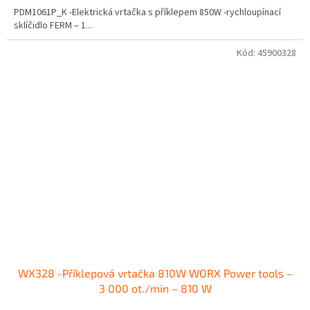
PDM1061P_K -Elektrická vrtačka s příklepem 850W -rychloupínací
sklíčidlo FERM – 1...
Kód:
45900328
WX328 -Příklepová vrtačka 810W WORX Power tools –
3 000 ot./min – 810 W