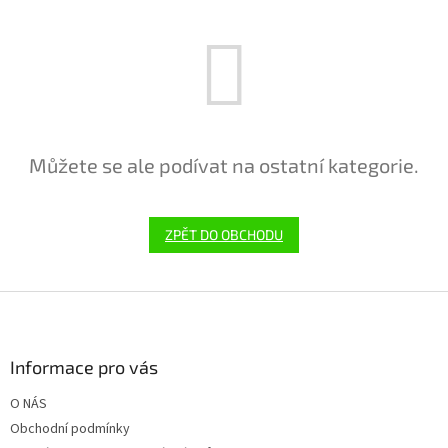
Můžete se ale podívat na ostatní kategorie.
ZPĚT DO OBCHODU
Z
á
p
a
Informace pro vás
t
O NÁS
í
Obchodní podmínky