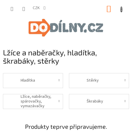
Přejít
NÁKUP
na
CZK
obsah
KOŠÍK
Lžíce a naběračky, hladítka,
škrabáky, stěrky
Hladítka
Stěrky
Lžíce, naběračky,
spárovačky,
Škrabáky
vymazávačky
Produkty teprve připravujeme.