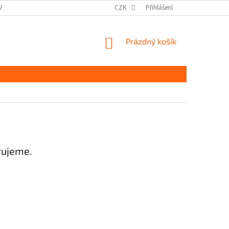
DAJŮ GDPR
MOJE OBJEDNÁVKA
CZK
Přihlášení
NÁKUPNÍ
Prázdný košík
KOŠÍK
vujeme.