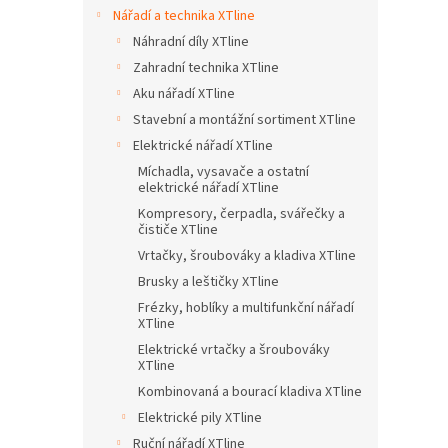
n
Nářadí a technika XTline
e
Náhradní díly XTline
l
Zahradní technika XTline
Aku nářadí XTline
Stavební a montážní sortiment XTline
Elektrické nářadí XTline
Míchadla, vysavače a ostatní
elektrické nářadí XTline
Kompresory, čerpadla, svářečky a
čističe XTline
Vrtačky, šroubováky a kladiva XTline
Brusky a leštičky XTline
Frézky, hoblíky a multifunkční nářadí
XTline
Elektrické vrtačky a šroubováky
XTline
Kombinovaná a bourací kladiva XTline
Elektrické pily XTline
Ruční nářadí XTline