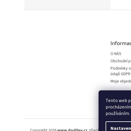
Z
á
p
a
t
Informac
í
O NÁS
Obchodní 
Podmínky o
údajů GDPR
Moje objed
Tento web po
procházením 
používáním.
Nastaven
Copyright 2026
www.dodilny.cz
. Všechna práva vyhraze