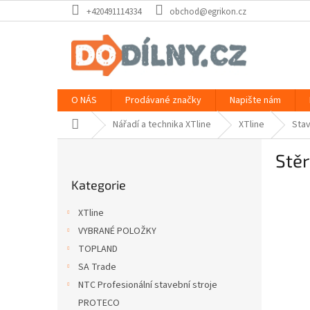
Přejít
+420491114334
obchod@egrikon.cz
na
obsah
O NÁS
Prodávané značky
Napište nám
Domů
Nářadí a technika XTline
XTline
Sta
P
Stě
o
Přeskočit
s
Kategorie
kategorie
t
r
XTline
a
VYBRANÉ POLOŽKY
n
TOPLAND
n
í
SA Trade
p
NTC Profesionální stavební stroje
a
PROTECO