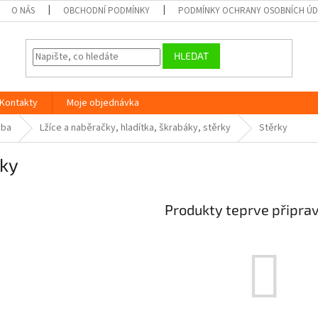
O NÁS
OBCHODNÍ PODMÍNKY
PODMÍNKY OCHRANY OSOBNÍCH Ú
HLEDAT
Kontakty
Moje objednávka
vba
Lžíce a naběračky, hladítka, škrabáky, stěrky
Stěrky
rky
Produkty teprve připra