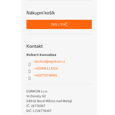
Nákupní košík
0
KS /
0 KČ
Kontakt
Robert Konvalina
obchod
@
egrikon.cz
+420491114334
+420774746861
EGRIKON s.r.o.
Vrchoviny 63
549 01 Nové Město nad Metují
IČ: 28778367
DIČ: CZ28778367