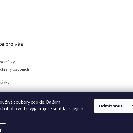
e pro vás
podmínky
chrany osobních
návka
užívá soubory cookie. Dalším
Odmítnout
nahradni-uhliky.cz
tohoto webu vyjadřujete souhlas s jejich
í
na.
Upravit nastavení cookies