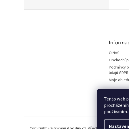
Z
á
p
a
t
Informac
í
O NÁS
Obchodní 
Podmínky o
údajů GDPR
Moje objed
Tento web po
procházením 
používáním.
Nastaven
Copyright 2026
www.dodilny.cz
. Všechna práva vyhraze