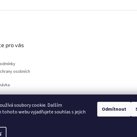
e pro vás
podmínky
chrany osobních
návka
užívá soubory cookie. Dalším
Odmítnout
nahradni-uhliky.cz
tohoto webu vyjadřujete souhlas s jejich
í
na.
Upravit nastavení cookies