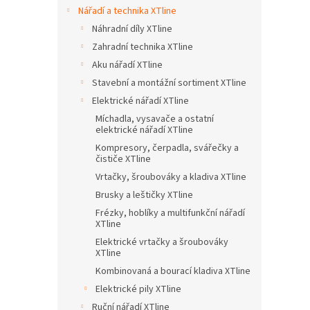
n
Nářadí a technika XTline
e
Náhradní díly XTline
l
Zahradní technika XTline
Aku nářadí XTline
Stavební a montážní sortiment XTline
Elektrické nářadí XTline
Míchadla, vysavače a ostatní
elektrické nářadí XTline
Kompresory, čerpadla, svářečky a
čističe XTline
Vrtačky, šroubováky a kladiva XTline
Brusky a leštičky XTline
Frézky, hoblíky a multifunkční nářadí
XTline
Elektrické vrtačky a šroubováky
XTline
Kombinovaná a bourací kladiva XTline
Elektrické pily XTline
Ruční nářadí XTline