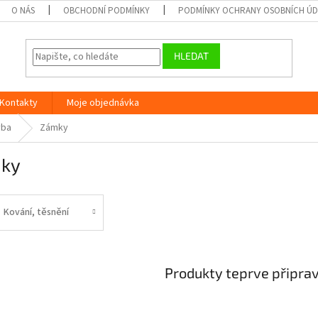
O NÁS
OBCHODNÍ PODMÍNKY
PODMÍNKY OCHRANY OSOBNÍCH Ú
HLEDAT
Kontakty
Moje objednávka
vba
Zámky
ky
Kování, těsnění
Produkty teprve připra