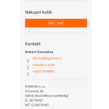
Nákupní košík
0
KS /
0 KČ
Kontakt
Robert Konvalina
obchod
@
egrikon.cz
+420491114334
+420774746861
EGRIKON s.r.o.
Vrchoviny 63
549 01 Nové Město nad Metují
IČ: 28778367
DIČ: CZ28778367