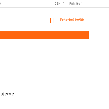
DAJŮ GDPR
MOJE OBJEDNÁVKA
CZK
Přihlášení
NÁKUPNÍ
Prázdný košík
KOŠÍK
vujeme.