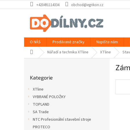
Přejít
+420491114334
obchod@egrikon.cz
na
obsah
O NÁS
Prodávané značky
Napište nám
Domů
Nářadí a technika XTline
XTline
Sta
P
Zám
o
Přeskočit
s
Kategorie
kategorie
t
r
XTline
a
VYBRANÉ POLOŽKY
n
TOPLAND
n
í
SA Trade
p
NTC Profesionální stavební stroje
a
PROTECO