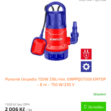
Kód:
EWPPQ07508
Ponorné čerpadlo 750W 216l/min. EWPPQ07508 EMTOP
– 8 m – 750 W/230 V
Skladem
1 658 Kč bez DPH
Do košíku
2 006 Kč
/ ks