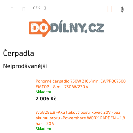
Přejít
NÁKUP
na
CZK
obsah
KOŠÍK
Čerpadla
Nejprodávanější
Ponorné čerpadlo 750W 216l/min. EWPPQ07508
EMTOP – 8 m – 750 W/230 V
Skladem
2 006 Kč
WG829E.9 -Aku tlakový postřikovač 20V -bez
akumulátoru -Powershare WORX GARDEN – 1,8
bar – 20 V
Skladem