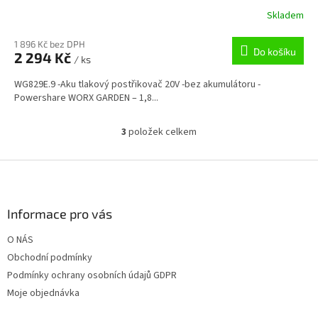
V
Skladem
1 896 Kč bez DPH
Do košíku
2 294 Kč
/ ks
WG829E.9 -Aku tlakový postřikovač 20V -bez akumulátoru -
Powershare WORX GARDEN – 1,8...
3
položek celkem
O
v
l
Z
á
á
d
p
a
a
Informace pro vás
c
t
í
O NÁS
í
p
Obchodní podmínky
r
v
Podmínky ochrany osobních údajů GDPR
k
Moje objednávka
y
v