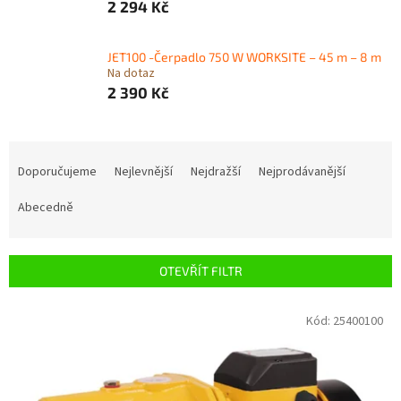
2 294 Kč
JET100 -Čerpadlo 750 W WORKSITE – 45 m – 8 m
Na dotaz
2 390 Kč
Ř
a
Doporučujeme
Nejlevnější
Nejdražší
Nejprodávanější
z
e
Abecedně
n
í
p
OTEVŘÍT FILTR
r
o
V
Kód:
25400100
d
ý
u
p
k
i
t
s