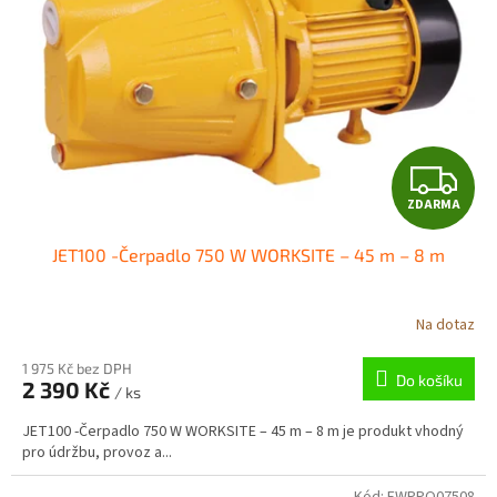
ů
p
r
o
d
u
k
t
Z
ů
ZDARMA
D
JET100 -Čerpadlo 750 W WORKSITE – 45 m – 8 m
A
R
Na dotaz
M
1 975 Kč bez DPH
Do košíku
2 390 Kč
/ ks
A
JET100 -Čerpadlo 750 W WORKSITE – 45 m – 8 m je produkt vhodný
pro údržbu, provoz a...