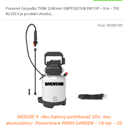
Ponorné čerpadlo 750W 216l/min. EWPPQ07508 EMTOP – 8 m – 750
W/230 V je produkt vhodný...
Kód:
45008299
WG829E.9 -Aku tlakový postřikovač 20V -bez
akumulátoru -Powershare WORX GARDEN – 1,8 bar – 20