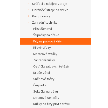
n
Svářecí a nabíjecí zdroje
e
Obráběcí stroje na dřevo
l
Kompresory
Zahradní technika
Příslušenství
Štípačky na dřevo
Pily na palivové dříví
Křovinořezy
Motorové vrtáky
Zahradní nůžky
Ostřičky pilových řetězů
Drtiče větví
Sněhové frézy
Čerpadla
Sekačky na trávu
Strunové sekačky
Nůžky na živý plot a trávu