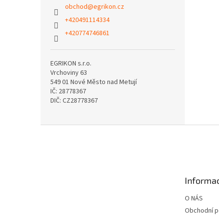
obchod
@
egrikon.cz
+420491114334
+420774746861
EGRIKON s.r.o.
Vrchoviny 63
549 01 Nové Město nad Metují
IČ: 28778367
DIČ: CZ28778367
Z
á
p
a
t
Informac
í
O NÁS
Obchodní 