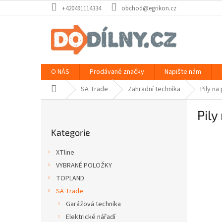
Přejít
+420491114334
obchod@egrikon.cz
na
obsah
O NÁS
Prodávané značky
Napište nám
Domů
SA Trade
Zahradní technika
Pily na 
P
Pily
o
Přeskočit
s
Kategorie
kategorie
t
r
XTline
a
VYBRANÉ POLOŽKY
n
TOPLAND
n
í
SA Trade
p
Garážová technika
a
Elektrické nářadí