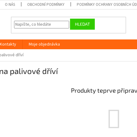
O NÁS
OBCHODNÍ PODMÍNKY
PODMÍNKY OCHRANY OSOBNÍCH Ú
HLEDAT
Kontakty
Moje objednávka
palivové dříví
 na palivové dříví
Produkty teprve připra