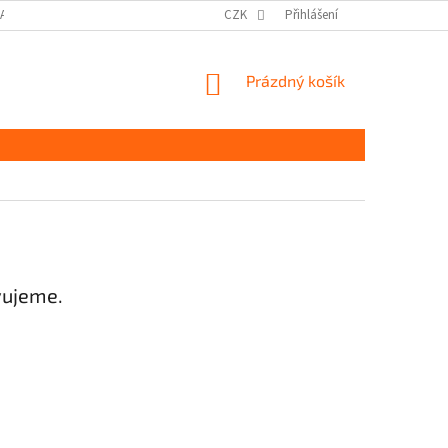
DAJŮ GDPR
MOJE OBJEDNÁVKA
CZK
Přihlášení
NÁKUPNÍ
Prázdný košík
KOŠÍK
vujeme.