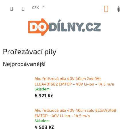
Přejít
NÁKUP
na
CZK
obsah
KOŠÍK
Prořezávací pily
Nejprodávanější
Aku řetězová pila 40V 40cm 2x4.0Ah
ELGA401682 EMTOP – 40V Li-ion – 14,5 m/s
Skladem
6 921 Kč
Aku řetězová pila 40V 40cm solo ELGA40168
EMTOP – 40V Li-ion – 14,5 m/s
Skladem
4 503 Kč