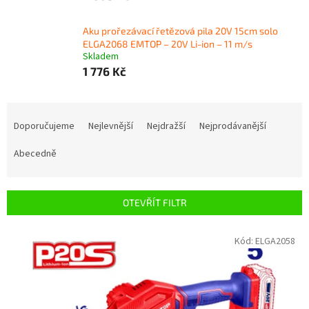
Aku prořezávací řetězová pila 20V 15cm solo
ELGA2068 EMTOP – 20V Li-ion – 11 m/s
Skladem
1 776 Kč
Ř
a
Doporučujeme
Nejlevnější
Nejdražší
Nejprodávanější
z
e
Abecedně
n
í
p
OTEVŘÍT FILTR
r
o
V
Kód:
ELGA2058
d
ý
u
p
k
i
t
s
ů