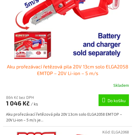
p
r
o
d
u
k
t
ů
Aku prořezávací řetězová pila 20V 13cm solo ELGA2058
EMTOP – 20V Li-ion – 5 m/s
Skladem
864 Kč bez DPH
Do košíku
1 046 Kč
/ ks
Aku prořezávací řetězová pila 20V 13cm solo ELGA2058 EMTOP –
20V Li-ion – 5 m/s je...
Kód:
ELGA2068