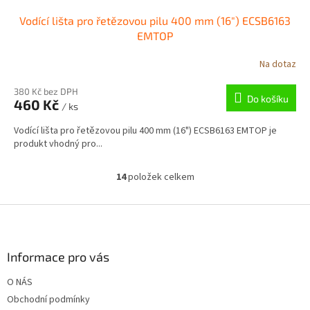
Vodící lišta pro řetězovou pilu 400 mm (16") ECSB6163
EMTOP
Na dotaz
380 Kč bez DPH
Do košíku
460 Kč
/ ks
Vodící lišta pro řetězovou pilu 400 mm (16") ECSB6163 EMTOP je
produkt vhodný pro...
14
položek celkem
O
v
l
Z
á
á
d
p
a
a
Informace pro vás
c
t
í
O NÁS
í
p
Obchodní podmínky
r