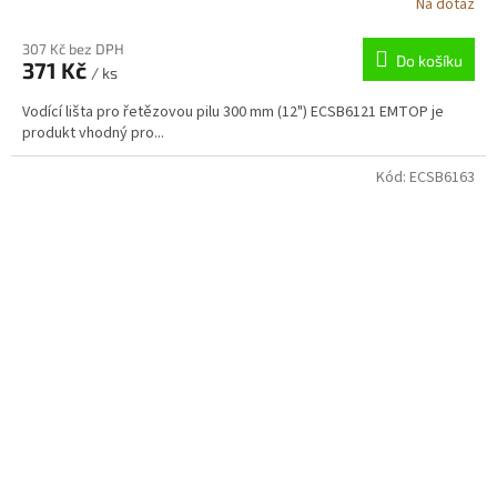
Na dotaz
307 Kč bez DPH
Do košíku
371 Kč
/ ks
Vodící lišta pro řetězovou pilu 300 mm (12") ECSB6121 EMTOP je
produkt vhodný pro...
Kód:
ECSB6163