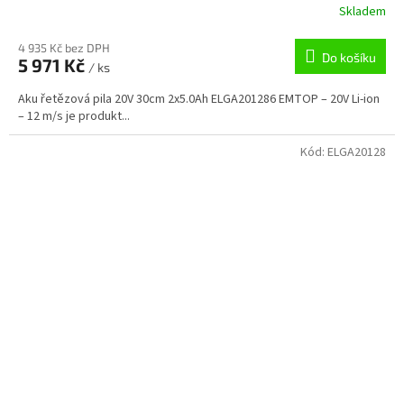
Skladem
4 935 Kč bez DPH
Do košíku
5 971 Kč
/ ks
Aku řetězová pila 20V 30cm 2x5.0Ah ELGA201286 EMTOP – 20V Li-ion
– 12 m/s je produkt...
Kód:
ELGA20128