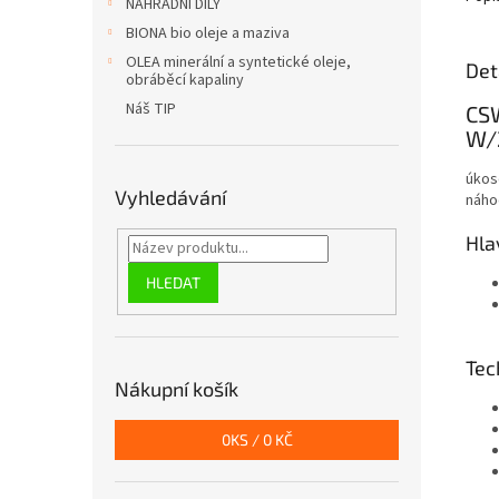
NÁHRADNÍ DÍLY
BIONA bio oleje a maziva
OLEA minerální a syntetické oleje,
Det
obráběcí kapaliny
Náš TIP
CSW
W/
úkos
Vyhledávání
náho
Hla
HLEDAT
Tec
Nákupní košík
0
KS /
0 KČ