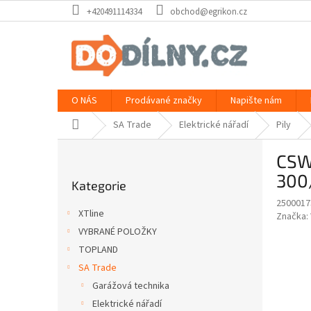
Přejít
+420491114334
obchod@egrikon.cz
na
obsah
O NÁS
Prodávané značky
Napište nám
Domů
SA Trade
Elektrické nářadí
Pily
P
CSW
o
Přeskočit
s
300
Kategorie
kategorie
t
2500017
r
XTline
Značka:
a
VYBRANÉ POLOŽKY
n
TOPLAND
n
í
SA Trade
p
Garážová technika
a
Elektrické nářadí