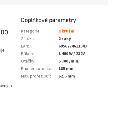
Doplňkové parametry
400
Kategorie
:
Okružní
Záruka
:
2 roky
EAN
:
6956774611543
uje
Příkon
:
1 400 W / 230V
Otáčky
:
5 300 /min.
Průměr kotouče
:
185 mm
Max. prořez 90°
:
62,5 mm
rávným