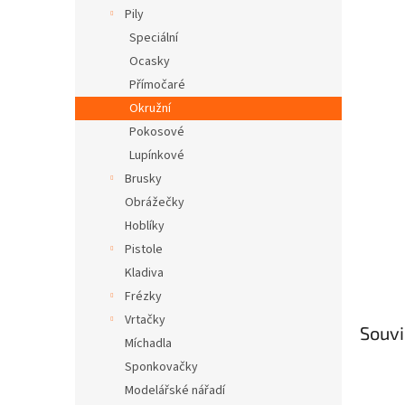
n
Pily
e
Speciální
l
Ocasky
Přímočaré
Okružní
Pokosové
Lupínkové
Brusky
Obrážečky
Hoblíky
Pistole
Kladiva
Frézky
Vrtačky
Souvi
Míchadla
Sponkovačky
Modelářské nářadí