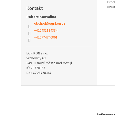
Produ
uved
Kontakt
Robert Konvalina
obchod
@
egrikon.cz
+420491114334
+420774746861
EGRIKON s.r.o.
Vrchoviny 63
549 01 Nové Město nad Metují
IČ: 28778367
DIČ: CZ28778367
Z
á
p
a
t
Informac