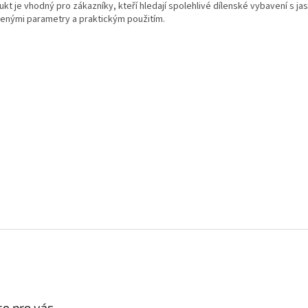
kt je vhodný pro zákazníky, kteří hledají spolehlivé dílenské vybavení s ja
enými parametry a praktickým použitím.
e pro vás