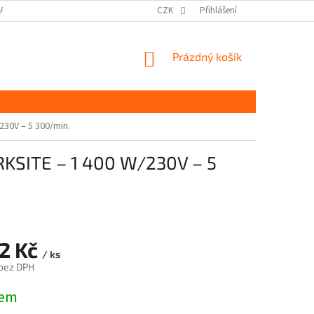
DAJŮ GDPR
MOJE OBJEDNÁVKA
CZK
Přihlášení
NÁKUPNÍ
Prázdný košík
KOŠÍK
30V – 5 300/min.
KSITE – 1 400 W/230V – 5
22 Kč
/ ks
 bez DPH
dem