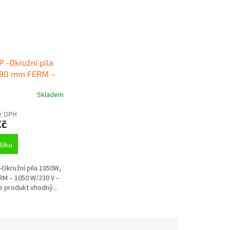
 -Okružní pila
190 mm FERM –
30 V –
Skladem
n.
ez DPH
Kč
šíku
Okružní pila 1050W,
M – 1050 W/230 V –
e produkt vhodný...