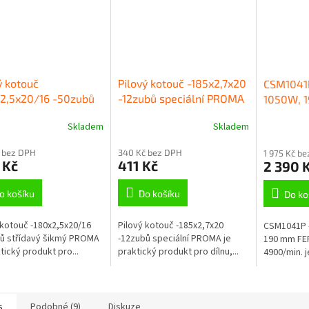
ý kotouč
Pilový kotouč -185x2,7x20
CSM1041P
x2,5x20/16 -50zubů
-12zubů speciální PROMA
1050W, 
davý šikmý PROMA
1050 W/2
Skladem
Skladem
4900/mi
 bez DPH
340 Kč bez DPH
1 975 Kč b
 Kč
411 Kč
2 390 
o košíku
Do košíku
Do ko
 kotouč -180x2,5x20/16
Pilový kotouč -185x2,7x20
CSM1041P -
ů střídavý šikmý PROMA
-12zubů speciální PROMA je
190 mm FER
tický produkt pro...
praktický produkt pro dílnu,...
4900/min. j
s
Podobné (9)
Diskuze