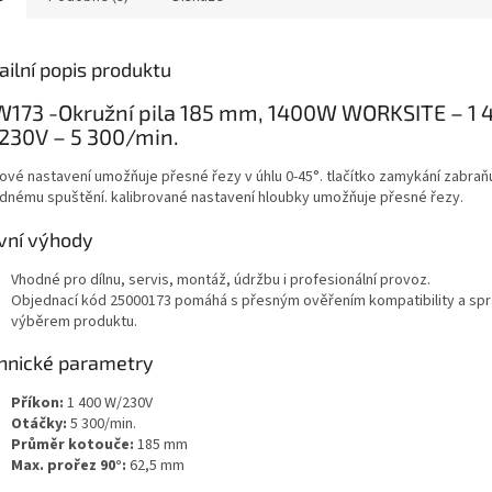
ailní popis produktu
173 -Okružní pila 185 mm, 1400W WORKSITE – 1 
230V – 5 300/min.
ové nastavení umožňuje přesné řezy v úhlu 0-45°. tlačítko zamykání zabraň
dnému spuštění. kalibrované nastavení hloubky umožňuje přesné řezy.
vní výhody
Vhodné pro dílnu, servis, montáž, údržbu i profesionální provoz.
Objednací kód 25000173 pomáhá s přesným ověřením kompatibility a sp
výběrem produktu.
hnické parametry
Příkon:
1 400 W/230V
Otáčky:
5 300/min.
Průměr kotouče:
185 mm
Max. prořez 90°:
62,5 mm