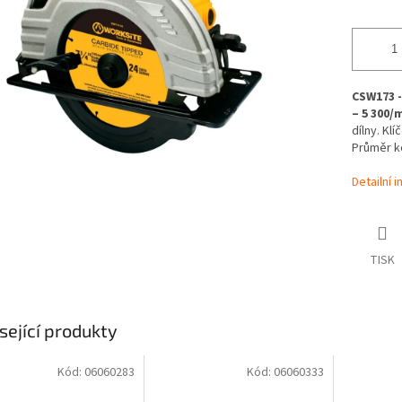
CSW173 -
– 5 300/m
dílny. Kl
Průměr k
Detailní 
TISK
sející produkty
Kód:
06060283
Kód:
06060333