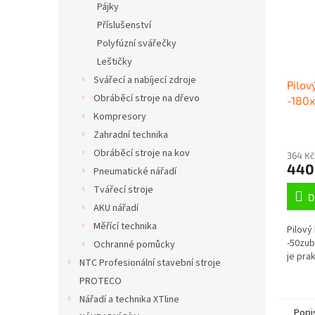
Pájky
Příslušenství
Polyfúzní svářečky
Leštičky
Svářecí a nabíjecí zdroje
Pilov
Obráběcí stroje na dřevo
-180
stří
Kompresory
Zahradní technika
Obráběcí stroje na kov
364 Kč
440
Pneumatické nářadí
Tvářecí stroje
D
AKU nářadí
Měřící technika
Pilový
-50zub
Ochranné pomůcky
je prak
NTC Profesionální stavební stroje
PROTECO
Nářadí a technika XTline
Popi