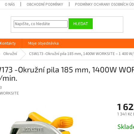
O NÁS
OBCHODNÍ PODMÍNKY
PODMÍNKY OCHRANY OSOBNÍCH Ú
HLEDAT
Kontakty
Moje objednávka
Okružní
CSW173 -Okružní pila 185 mm, 1400W WORKSITE – 1 400 W/2
173 -Okružní pila 185 mm, 1400W WOR
/min.
3
WORKSITE
1 6
1 341 Kč
Měrná
Skla
cena: