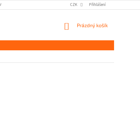
DAJŮ GDPR
MOJE OBJEDNÁVKA
CZK
Přihlášení
NÁKUPNÍ
Prázdný košík
KOŠÍK