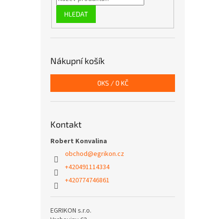
HLEDAT
Nákupní košík
0
KS /
0 KČ
Kontakt
Robert Konvalina
obchod
@
egrikon.cz
+420491114334
+420774746861
EGRIKON s.r.o.