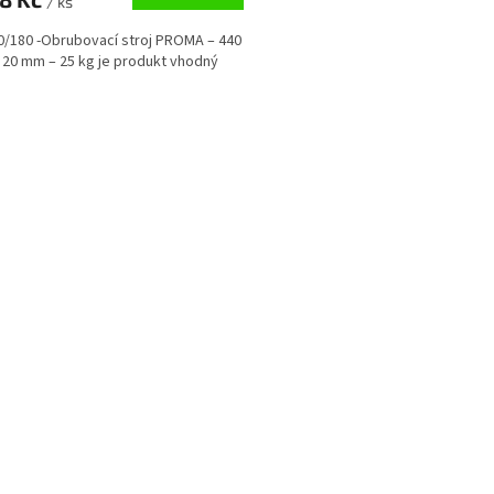
/ ks
A
/180 -Obrubovací stroj PROMA – 440
x 20 mm – 25 kg je produkt vhodný
O
v
l
á
d
a
c
í
p
r
v
k
y
v
ý
p
i
s