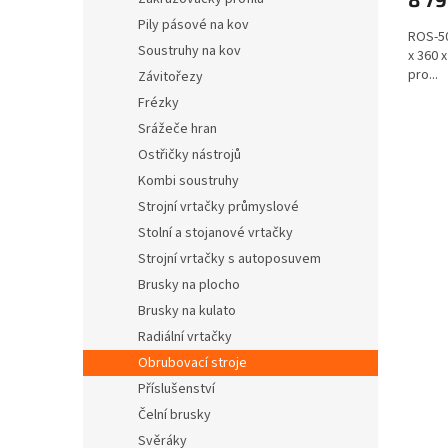
Pily pásové na kov
ROS-50
Soustruhy na kov
x 360 
pro...
Závitořezy
Frézky
Srážeče hran
Ostřičky nástrojů
Kombi soustruhy
Strojní vrtačky průmyslové
Stolní a stojanové vrtačky
Strojní vrtačky s autoposuvem
Brusky na plocho
Brusky na kulato
Radiální vrtačky
Obrubovací stroje
Příslušenství
Čelní brusky
Svěráky