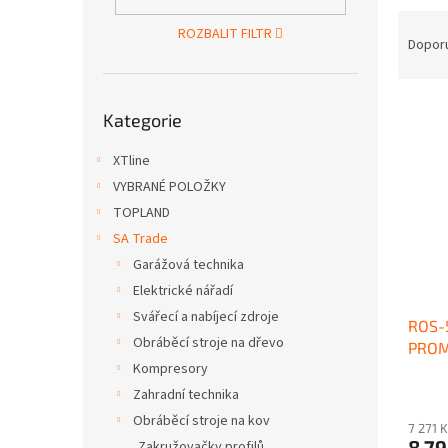
n
Ř
e
ROZBALIT FILTR
a
Dopor
l
z
e
Přeskočit
V
n
Kategorie
kategorie
ý
í
p
p
XTline
i
r
VYBRANÉ POLOŽKY
s
o
TOPLAND
p
d
r
SA Trade
u
o
k
Garážová technika
d
t
Elektrické nářadí
u
ů
Svářecí a nabíjecí zdroje
ROS-5
k
Obráběcí stroje na dřevo
PROM
t
Kompresory
kg
ů
Zahradní technika
Obráběcí stroje na kov
7 271 
8 7
Zakružovačky profilů