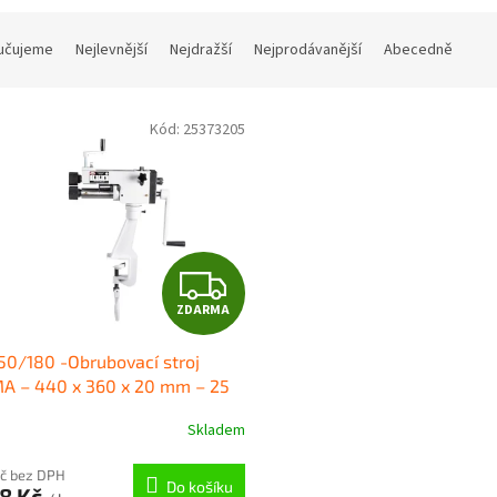
učujeme
Nejlevnější
Nejdražší
Nejprodávanější
Abecedně
Kód:
25373205
Z
ZDARMA
D
0/180 -Obrubovací stroj
A
A – 440 x 360 x 20 mm – 25
R
Skladem
M
Kč bez DPH
Do košíku
98 Kč