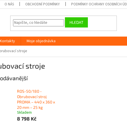
O NÁS
OBCHODNÍ PODMÍNKY
PODMÍNKY OCHRANY OSOBNÍCH Ú
HLEDAT
Kontakty
Moje objednávka
rubovací stroje
bovací stroje
odávanější
ROS-50/180 -
Obrubovací stroj
PROMA – 440 x 360 x
20 mm – 25 kg
Skladem
8 798 Kč