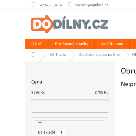
Přejít
+420491114334
obchod@egrikon.cz
na
obsah
O NÁS
Prodávané značky
Napište nám
Domů
SA Trade
Obráběcí stroje na kov
Ob
P
Obru
o
s
Cena
Nejpr
t
r
8798
Kč
8799
Kč
a
n
n
í
p
a
Na skladě
1