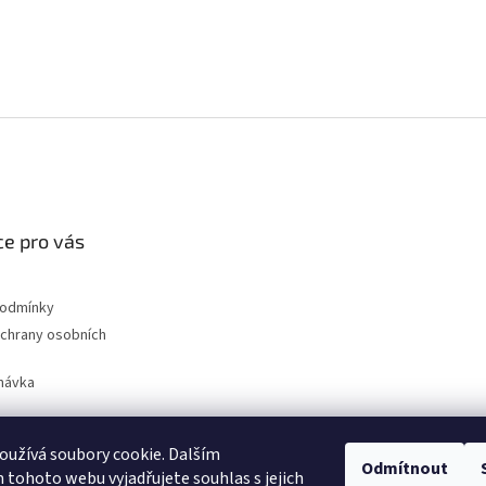
e pro vás
podmínky
chrany osobních
návka
užívá soubory cookie. Dalším
Odmítnout
nahradni-uhliky.cz
tohoto webu vyjadřujete souhlas s jejich