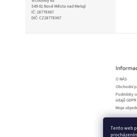
Vrchoviny 63
549 01 Nové Město nad Metují
IČ: 28778367
DIČ: CZ28778367
Z
á
p
a
t
Informac
í
O NÁS
Obchodní 
Podmínky o
údajů GDPR
Moje objed
Tento web po
procházením 