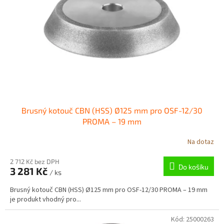
p
r
o
d
u
k
t
ů
Brusný kotouč CBN (HSS) Ø125 mm pro OSF-12/30
PROMA – 19 mm
Na dotaz
2 712 Kč bez DPH
Do košíku
3 281 Kč
/ ks
Brusný kotouč CBN (HSS) Ø125 mm pro OSF-12/30 PROMA – 19 mm
je produkt vhodný pro...
Kód:
25000263