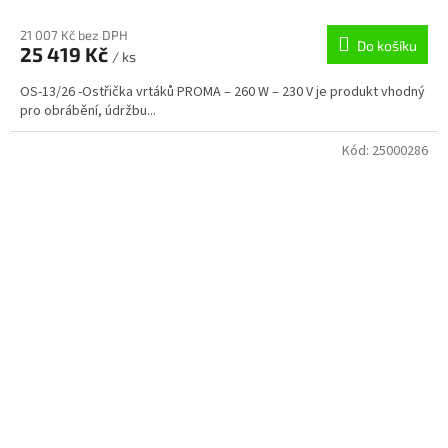
21 007 Kč bez DPH
Do košíku
25 419 Kč
/ ks
OS-13/26 -Ostřička vrtáků PROMA – 260 W – 230 V je produkt vhodný
pro obrábění, údržbu...
Kód:
25000286