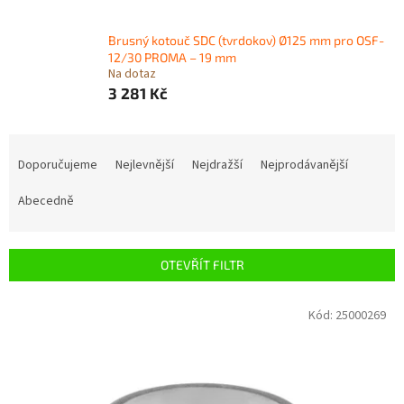
Brusný kotouč SDC (tvrdokov) Ø125 mm pro OSF-
12/30 PROMA – 19 mm
Na dotaz
3 281 Kč
Ř
a
Doporučujeme
Nejlevnější
Nejdražší
Nejprodávanější
z
e
Abecedně
n
í
p
OTEVŘÍT FILTR
r
o
V
Kód:
25000269
d
ý
u
p
k
i
t
s
ů