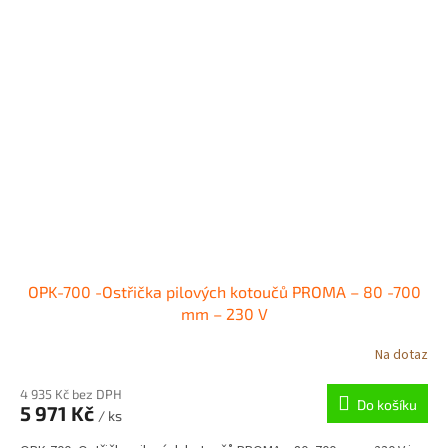
OPK-700 -Ostřička pilových kotoučů PROMA – 80 -700
mm – 230 V
Na dotaz
4 935 Kč bez DPH
Do košíku
5 971 Kč
/ ks