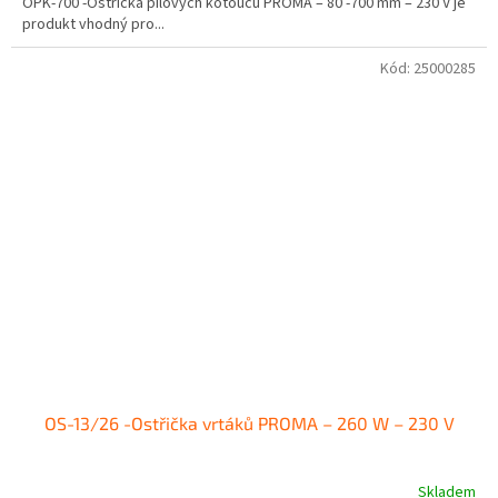
OPK-700 -Ostřička pilových kotoučů PROMA – 80 -700 mm – 230 V je
produkt vhodný pro...
Kód:
25000285
OS-13/26 -Ostřička vrtáků PROMA – 260 W – 230 V
Skladem