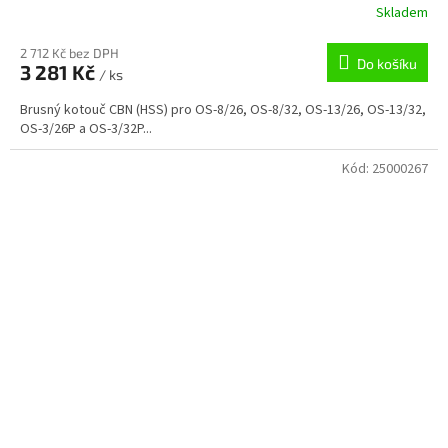
Skladem
2 712 Kč bez DPH
Do košíku
3 281 Kč
/ ks
Brusný kotouč CBN (HSS) pro OS-8/26, OS-8/32, OS-13/26, OS-13/32,
OS-3/26P a OS-3/32P...
Kód:
25000267