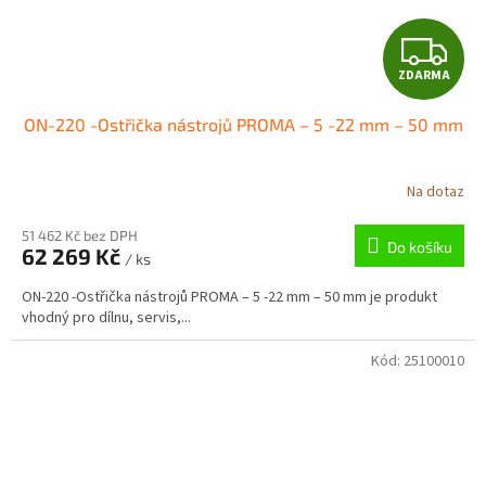
Z
ZDARMA
D
ON-220 -Ostřička nástrojů PROMA – 5 -22 mm – 50 mm
A
R
Na dotaz
M
51 462 Kč bez DPH
Do košíku
62 269 Kč
/ ks
A
ON-220 -Ostřička nástrojů PROMA – 5 -22 mm – 50 mm je produkt
vhodný pro dílnu, servis,...
Kód:
25100010