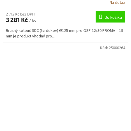
Na dotaz
2 712 Kč bez DPH
Do košíku
3 281 Kč
/ ks
Brusný kotouč SDC (tvrdokov) Ø125 mm pro OSF-12/30 PROMA – 19
mm je produkt vhodný pro...
Kód:
25000264