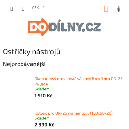
Přejít
NÁKUP
na
CZK
obsah
KOŠÍK
Ostřičky nástrojů
Nejprodávanější
Diamantový orovnávač válcový 6 x 40 pro ON-25
PROMA
Skladem
1 910 Kč
Kotouč pro ON-25 diamantový (100x50x20)
Skladem
2 390 Kč