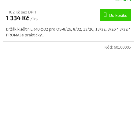
1 102 Kč bez DPH
Do košíku
1 334 Kč
/ ks
Držák kleštin ER40 ф32 pro OS-8/26, 8/32, 13/26, 13/32, 3/26P, 3/32P
PROMA je praktický...
Kód:
60100005