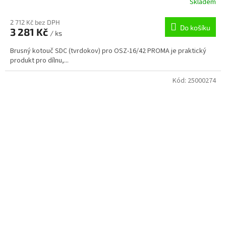
Skladem
2 712 Kč bez DPH
Do košíku
3 281 Kč
/ ks
Brusný kotouč SDC (tvrdokov) pro OSZ-16/42 PROMA je praktický
produkt pro dílnu,...
Kód:
25000274