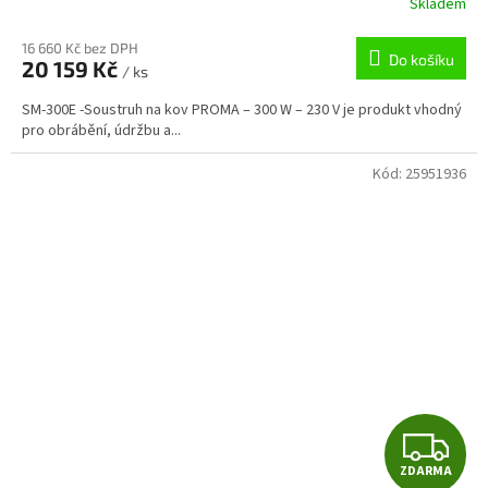
Skladem
M
16 660 Kč bez DPH
Do košíku
20 159 Kč
/ ks
A
SM-300E -Soustruh na kov PROMA – 300 W – 230 V je produkt vhodný
pro obrábění, údržbu a...
Kód:
25951936
Z
ZDARMA