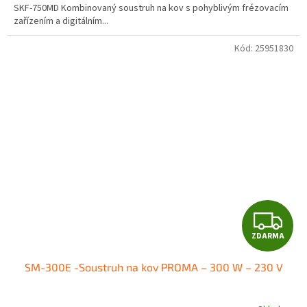
SKF-750MD Kombinovaný soustruh na kov s pohyblivým frézovacím
zařízením a digitálním...
Kód:
25951830
Z
ZDARMA
D
SM-300E -Soustruh na kov PROMA – 300 W – 230 V
A
R