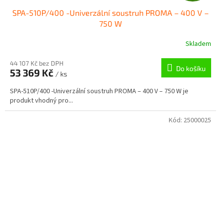
SPA-510P/400 -Univerzální soustruh PROMA – 400 V –
A
750 W
R
Skladem
M
44 107 Kč bez DPH
Do košíku
53 369 Kč
/ ks
A
SPA-510P/400 -Univerzální soustruh PROMA – 400 V – 750 W je
produkt vhodný pro...
Kód:
25000025