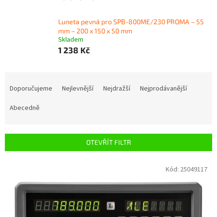
Luneta pevná pro SPB-800ME/230 PROMA – 55
mm – 200 x 150 x 50 mm
Skladem
1 238 Kč
Ř
a
Doporučujeme
Nejlevnější
Nejdražší
Nejprodávanější
z
e
Abecedně
n
í
p
OTEVŘÍT FILTR
r
o
V
Kód:
25049117
d
ý
u
p
k
i
t
s
ů