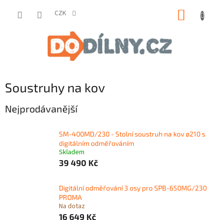
Přejít
NÁKUP
na
CZK
obsah
KOŠÍK
Soustruhy na kov
Nejprodávanější
SM-400MD/230 - Stolní soustruh na kov ø210 s
digitálním odměřováním
Skladem
39 490 Kč
Digitální odměřování 3 osy pro SPB-650MG/230
PROMA
Na dotaz
16 649 Kč