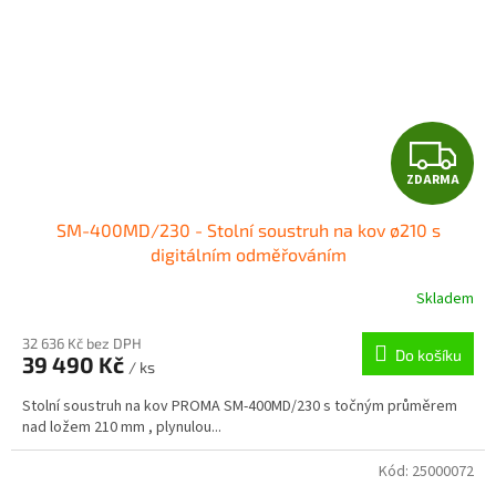
Z
ZDARMA
D
SM-400MD/230 - Stolní soustruh na kov ø210 s
A
digitálním odměřováním
R
Skladem
M
32 636 Kč bez DPH
Do košíku
39 490 Kč
/ ks
A
Stolní soustruh na kov PROMA SM-400MD/230 s točným průměrem
nad ložem 210 mm , plynulou...
Kód:
25000072