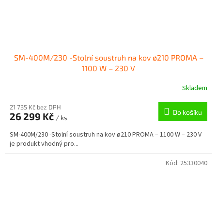
SM-400M/230 -Stolní soustruh na kov ø210 PROMA –
1100 W – 230 V
Skladem
21 735 Kč bez DPH
Do košíku
26 299 Kč
/ ks
SM-400M/230 -Stolní soustruh na kov ø210 PROMA – 1100 W – 230 V
je produkt vhodný pro...
Kód:
25330040