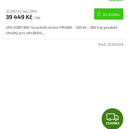
M
32 602 Kč bez DPH
Do košíku
39 449 Kč
/ ks
A
SPA-500P/400 -Soustruh na kov PROMA – 550 W – 380 V je produkt
vhodný pro obrábění,...
Kód:
25350254
Z
ZDARMA
D