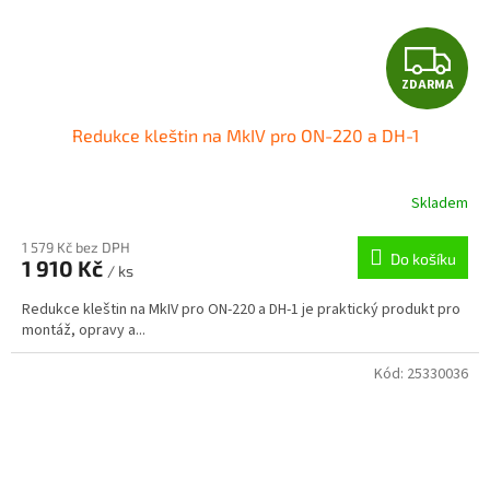
Z
ZDARMA
D
Redukce kleštin na MkIV pro ON-220 a DH-1
A
R
Skladem
M
1 579 Kč bez DPH
Do košíku
1 910 Kč
/ ks
A
Redukce kleštin na MkIV pro ON-220 a DH-1 je praktický produkt pro
montáž, opravy a...
Kód:
25330036