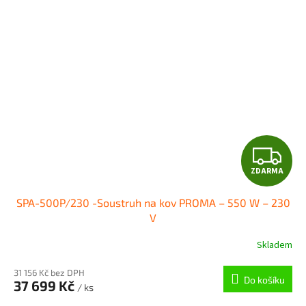
Z
ZDARMA
D
SPA-500P/230 -Soustruh na kov PROMA – 550 W – 230
A
V
R
Skladem
M
31 156 Kč bez DPH
Do košíku
37 699 Kč
/ ks
A