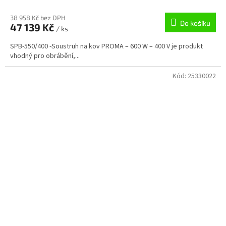
M
38 958 Kč bez DPH
Do košíku
47 139 Kč
/ ks
A
SPB-550/400 -Soustruh na kov PROMA – 600 W – 400 V je produkt
vhodný pro obrábění,...
Kód:
25330022