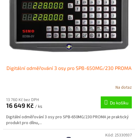
p
r
o
d
u
k
t
ů
Digitální odměřování 3 osy pro SPB-650MG/230 PROMA
Na dotaz
13 760 Kč bez DPH
Do košíku
16 649 Kč
/ ks
Digitální odměřování 3 osy pro SPB-650MG/230 PROMA je praktický
produkt pro dílnu,...
Kód:
25330937