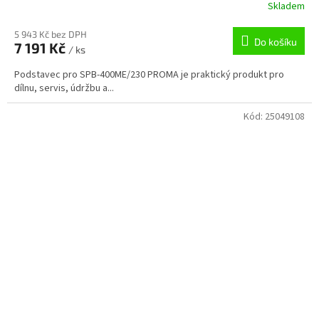
Skladem
5 943 Kč bez DPH
Do košíku
7 191 Kč
/ ks
Podstavec pro SPB-400ME/230 PROMA je praktický produkt pro
dílnu, servis, údržbu a...
Kód:
25049108