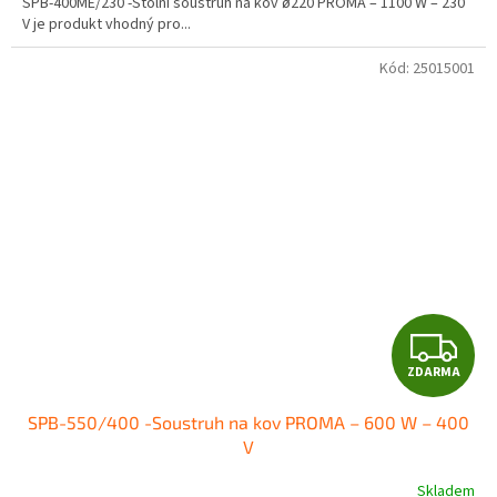
SPB-400ME/230 -Stolní soustruh na kov ø220 PROMA – 1100 W – 230
V je produkt vhodný pro...
Kód:
25015001
Z
ZDARMA
D
SPB-550/400 -Soustruh na kov PROMA – 600 W – 400
A
V
R
Skladem