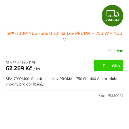
Z
ZDARMA
D
SPA-700P/400 -Soustruh na kov PROMA – 750 W – 400
A
V
R
Skladem
M
51 462 Kč bez DPH
Do košíku
62 269 Kč
/ ks
A
SPA-700P/400 -Soustruh na kov PROMA – 750 W – 400 V je produkt
vhodný pro obrábění,...
Kód:
25330024