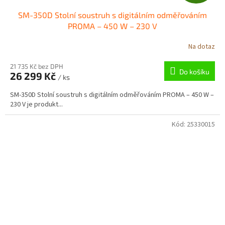
D
SM-350D Stolní soustruh s digitálním odměřováním
A
PROMA – 450 W – 230 V
R
Na dotaz
M
21 735 Kč bez DPH
Do košíku
26 299 Kč
/ ks
A
SM-350D Stolní soustruh s digitálním odměřováním PROMA – 450 W –
230 V je produkt...
Kód:
25330015