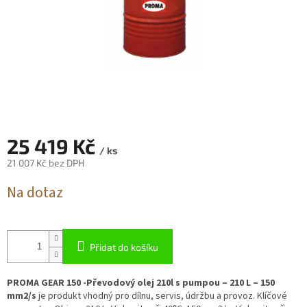
25 419 Kč
/ ks
21 007 Kč bez DPH
Měrná
Na dotaz
cena:
Přidat do košíku
PROMA GEAR 150 -Převodový olej 210l s pumpou – 210 L – 150
mm2/s
je produkt vhodný pro dílnu, servis, údržbu a provoz. Klíčové