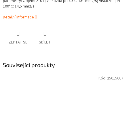
parametry: Objem: 210 L; Viskozita při 40°C: 150 mm2/s; Viskozita při
100°C: 14,5 mm2/s.
Detailní informace
ZEPTAT SE
SDÍLET
Související produkty
Kód:
25015007