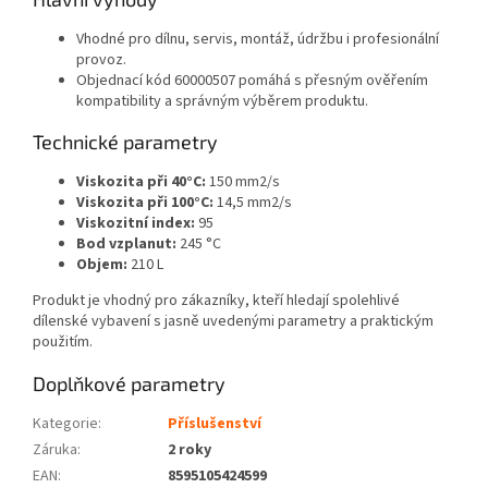
Vhodné pro dílnu, servis, montáž, údržbu i profesionální
provoz.
Objednací kód 60000507 pomáhá s přesným ověřením
kompatibility a správným výběrem produktu.
Technické parametry
Viskozita při 40°C:
150 mm2/s
Viskozita při 100°C:
14,5 mm2/s
Viskozitní index:
95
Bod vzplanut:
245 °C
Objem:
210 L
Produkt je vhodný pro zákazníky, kteří hledají spolehlivé
dílenské vybavení s jasně uvedenými parametry a praktickým
použitím.
Doplňkové parametry
Kategorie
:
Příslušenství
Záruka
:
2 roky
EAN
:
8595105424599