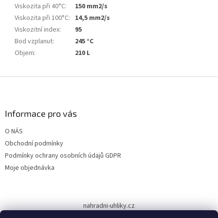
Viskozita při 40°C
:
150 mm2/s
Viskozita při 100°C
:
14,5 mm2/s
Viskozitní index
:
95
Bod vzplanut
:
245 °C
Objem
:
210 L
Z
á
p
a
Informace pro vás
t
O NÁS
í
Obchodní podmínky
Podmínky ochrany osobních údajů GDPR
Moje objednávka
nahradni-uhliky.cz