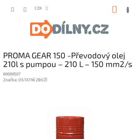
Přejít
NÁKUP
na
CZK
obsah
KOŠÍK
PROMA GEAR 150 -Převodový olej
210l s pumpou – 210 L – 150 mm2/s
60000507
Značka:
OSTATNÍ ZBOŽÍ