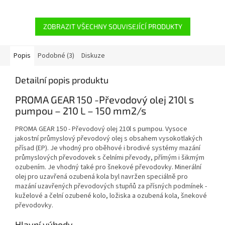
ZOBRAZIT VŠECHNY SOUVISEJÍCÍ PRODUKTY
Popis
Podobné (3)
Diskuze
Detailní popis produktu
PROMA GEAR 150 -Převodový olej 210l s
pumpou – 210 L – 150 mm2/s
PROMA GEAR 150 - Převodový olej 210l s pumpou. Vysoce
jakostní průmyslový převodový olej s obsahem vysokotlakých
přísad (EP). Je vhodný pro oběhové i brodivé systémy mazání
průmyslových převodovek s čelními převody, přímým i šikmým
ozubením. Je vhodný také pro šnekové převodovky. Minerální
olej pro uzavřená ozubená kola byl navržen speciálně pro
mazání uzavřených převodových stupňů za přísných podmínek -
kuželové a čelní ozubené kolo, ložiska a ozubená kola, šnekové
převodovky.
Hlavní výhody