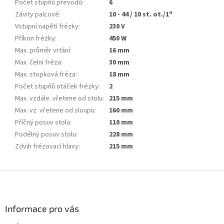
Počet stupňů převodů
:
6
Závity palcové
:
10 - 44 / 10 st. ot./1"
Vstupní napětí frézky
:
230 V
Příkon frézky
:
450 W
Max. průměr vrtání
:
16 mm
Max. čelní fréza
:
30 mm
Max. stopková fréza
:
18 mm
Počet stupňů otáček frézky
:
2
Max. vzdále. vřetene od stolu
:
215 mm
Max. vz. vřetene od sloupu
:
160 mm
Příčný posuv stolu
:
110 mm
Podélný posuv stolu
:
228 mm
Zdvih frézovací hlavy
:
215 mm
Z
á
p
a
Informace pro vás
t