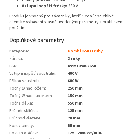
Vstupní napětí frézky:
230 V
Produkt je vhodný pro zákazníky, kteří hledají spolehlivé
dílenské vybavení s jasně uvedenými parametry a praktickým
použitím.
Doplňkové parametry
Kategorie
:
Kombi soustruhy
Záruka
:
2 roky
EAN
:
8595105402658
Vstupní napětí soustruhu
:
400 V
Příkon soustruhu
:
600 W
Točný Ø nad ložem
:
250 mm
Točný Ø nad suportem
:
150 mm
Točná délka
:
550 mm
Průměr sklíčidla
:
125 mm
Průchod vřetene
:
20 mm
Posuv pinoly
:
60 mm
Rozsah otáček
:
125 - 2000 ot/min.