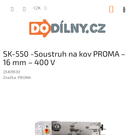
Přejít
NÁKUP
na
CZK
obsah
KOŠÍK
SK-550 -Soustruh na kov PROMA –
16 mm – 400 V
25409530
Značka:
PROMA