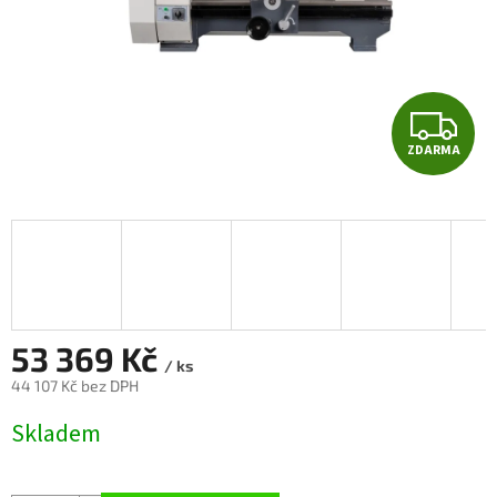
Z
ZDARMA
D
A
R
M
A
53 369 Kč
/ ks
44 107 Kč bez DPH
Měrná
Skladem
cena: