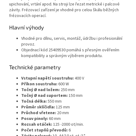
upichování, vrtání apod. Na stroji lze řezat metrické i palcové
závity. Frézovací zařízení je vhodné pro celou škálu běžných
frézovacích operací.
Hlavní výhody
Vhodné pro dílnu, servis, montáž, údržbu i profesionální
provoz.
Objednací kód 25409530 pomáhá s přesným ověřením
kompatibility a správným výběrem produktu.
Technické parametry
Vstupní napětí soustruhu:
400 V
Příkon soustruhu:
600 W
Točný Ø nad ložem:
250 mm
Točný Ø nad suportem:
150 mm
Točná délka:
550 mm
Průměr sklíčidla:
125 mm
Průchod vřetene:
20 mm
Posuv pinoly:
60 mm
Rozsah otáček:
125 -2000 ot/min.
Počet stupňů převodů:
6
Závity palcové:
10 -44/10 st. ot./1"