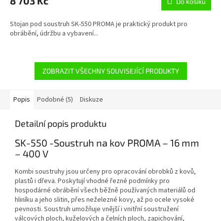
8 703 Kč
Do košíku
Stojan pod soustruh SK-550 PROMA je praktický produkt pro
obrábění, údržbu a vybavení...
ZOBRAZIT VŠECHNY SOUVISEJÍCÍ PRODUKTY
Popis
Podobné (5)
Diskuze
Detailní popis produktu
SK-550 -Soustruh na kov PROMA – 16 mm
– 400 V
Kombi soustruhy jsou určeny pro opracování obrobků z kovů,
plastů i dřeva. Poskytují vhodné řezné podmínky pro
hospodárné obrábění všech běžně používaných materiálů od
hliníku a jeho slitin, přes neželezné kovy, až po ocele vysoké
pevnosti. Soustruh umožňuje vnější i vnitřní soustružení
válcových ploch, kuželových a čelních ploch, zapichování,