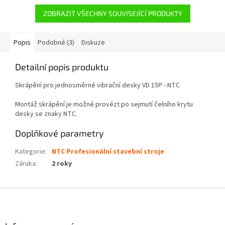
ZOBRAZIT VŠECHNY SOUVISEJÍCÍ PRODUKTY
Popis
Podobné (3)
Diskuze
Detailní popis produktu
Skrápění pro jednosměrné vibrační desky VD 15P - NTC
Montáž skrápění je možné provézt po sejmutí čelního krytu
desky se znaky NTC.
Doplňkové parametry
Kategorie
:
NTC Profesionální stavební stroje
Záruka
:
2 roky
Z
á
p