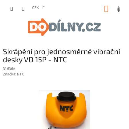
Přejít
NÁKUP
na
CZK
obsah
KOŠÍK
Skrápění pro jednosměrné vibrační
desky VD 15P - NTC
31636A
Značka:
NTC