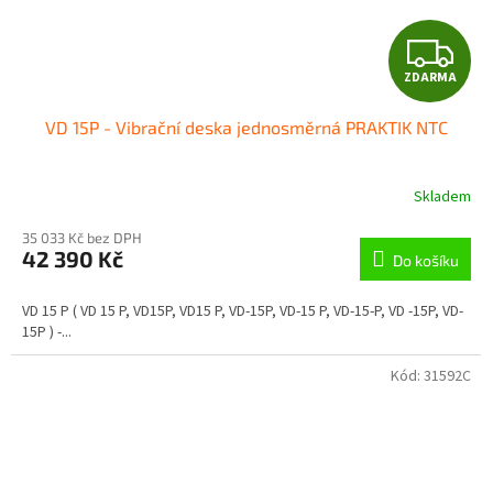
Z
ZDARMA
D
VD 15P - Vibrační deska jednosměrná PRAKTIK NTC
A
R
Skladem
M
35 033 Kč bez DPH
42 390 Kč
Do košíku
A
VD 15 P ( VD 15 P, VD15P, VD15 P, VD-15P, VD-15 P, VD-15-P, VD -15P, VD-
15P ) -...
Kód:
31592C