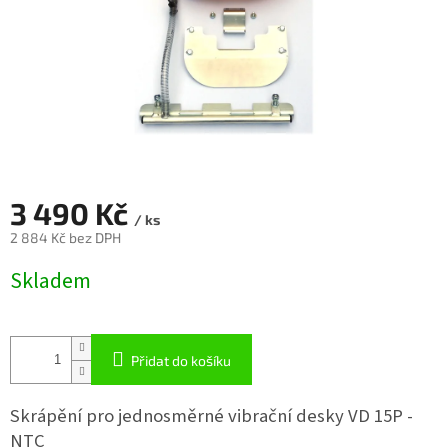
3 490 Kč
/ ks
2 884 Kč bez DPH
Měrná
Skladem
cena:
Přidat do košíku
Skrápění pro jednosměrné vibrační desky VD 15P -
NTC