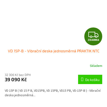
Z
ZDARMA
D
VD 15P-B - Vibrační deska jednosměrná PRAKTIK NTC
A
R
Skladem
M
32 306 Kč bez DPH
39 090 Kč
Do košíku
A
VD 15P B ( VD 15 P B, VD15PB, VD 15PB, VD15 PB, VD-15P-B ) - Vibrační
deska jednosměrná...