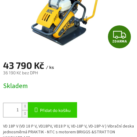
Z
ZDARMA
D
A
43 790 Kč
/ ks
R
36 190 Kč bez DPH
Měrná
M
Skladem
cena:
A
Přidat do košíku
VD 18P V (VD 18 P V, VD18PV, VD18 P V, VD-18P V, VD-18P-V ) Vibrační deska
jednosměrná PRAKTIK - NTC s motorem BRIGGS &STRATTON