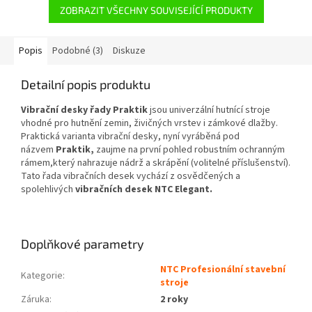
ZOBRAZIT VŠECHNY SOUVISEJÍCÍ PRODUKTY
Popis
Podobné (3)
Diskuze
Detailní popis produktu
Vibrační desky řady Praktik
jsou univerzální hutnící stroje
vhodné pro hutnění zemin, živičných vrstev i zámkové dlažby.
Praktická varianta vibrační desky, nyní vyráběná pod
názvem
Praktik,
zaujme na první pohled robustním ochranným
rámem,který nahrazuje nádrž a skrápění (volitelné příslušenství).
Tato řada vibračních desek vychází z osvědčených a
spolehlivých
vibračních desek NTC Elegant.
Doplňkové parametry
NTC Profesionální stavební
Kategorie
:
stroje
Záruka
:
2 roky