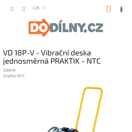
Přejít
NÁKUP
na
CZK
obsah
KOŠÍK
VD 18P-V - Vibrační deska
jednosměrná PRAKTIK - NTC
32867A
Značka:
NTC