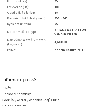
Hmotnost (kg)
:
95
Frekvence (Hz)
:
100
Odstředivá síla (kN)
:
18
Rozměr hutnící desky (mm)
:
450 x 565
Rychlost (m/min)
:
25
BRIGGS &STRATTON
Motor (značka a typ)
:
VANGUARD 160
Max. výkon a otáčky motoru
3,6/3600
(kW/min-1)
:
Palivo
:
benzin Natural 95 E5
Z
á
p
a
Informace pro vás
t
O NÁS
í
Obchodní podmínky
Podmínky ochrany osobních údajů GDPR