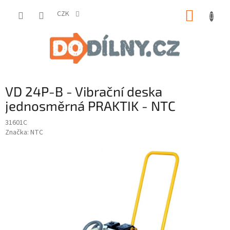
Přejít
NÁKUP
na
CZK
obsah
KOŠÍK
VD 24P-B - Vibrační deska
jednosměrná PRAKTIK - NTC
31601C
Značka:
NTC