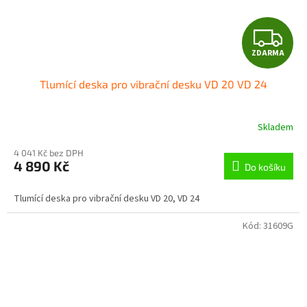
Z
ZDARMA
D
Tlumící deska pro vibrační desku VD 20 VD 24
A
R
Skladem
M
4 041 Kč bez DPH
4 890 Kč
Do košíku
A
Tlumící deska pro vibrační desku VD 20, VD 24
Kód:
31609G