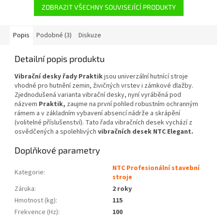
ZOBRAZIT VŠECHNY SOUVISEJÍCÍ PRODUKTY
Popis
Podobné (3)
Diskuze
Detailní popis produktu
Vibrační desky řady Praktik
jsou univerzální hutnící stroje
vhodné pro hutnění zemin, živičných vrstev i zámkové dlažby.
Zjednodušená varianta vibrační desky, nyní vyráběná pod
názvem
Praktik,
zaujme na první pohled robustním ochranným
rámem a v základním vybavení absencí nádrže a skrápění
(volitelné příslušenství). Tato řada vibračních desek vychází z
osvědčených a spolehlivých
vibračních desek NTC Elegant.
Doplňkové parametry
NTC Profesionální stavební
Kategorie
:
stroje
Záruka
:
2 roky
Hmotnost (kg)
:
115
Frekvence (Hz)
:
100