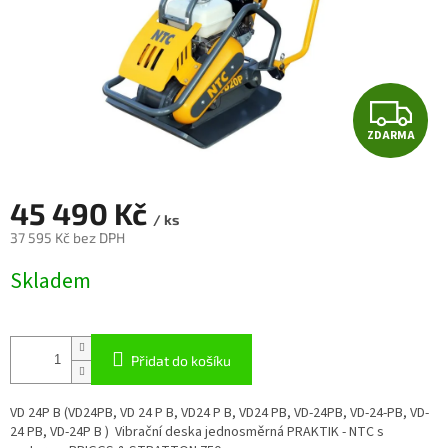
Z
ZDARMA
D
A
45 490 Kč
/ ks
R
37 595 Kč bez DPH
Měrná
M
Skladem
cena:
A
Přidat do košíku
VD 24P B (VD24PB, VD 24 P B, VD24 P B, VD24 PB, VD-24PB, VD-24-PB, VD-
24 PB, VD-24P B ) Vibrační deska jednosměrná PRAKTIK - NTC s