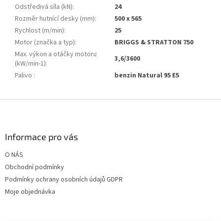
Odstředivá síla (kN)
:
24
Rozměr hutnící desky (mm)
:
500 x 565
Rychlost (m/min)
:
25
Motor (značka a typ)
:
BRIGGS & STRATTON 750
Max. výkon a otáčky motoru
3,6/3600
(kW/min-1)
:
Palivo
:
benzin Natural 95 E5
Z
á
p
a
Informace pro vás
t
O NÁS
í
Obchodní podmínky
Podmínky ochrany osobních údajů GDPR
Moje objednávka