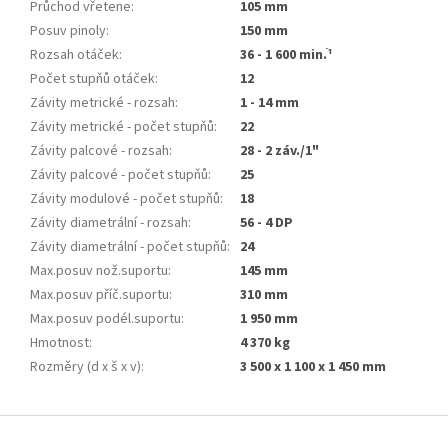
Průchod vřetene
:
105 mm
Posuv pinoly
:
150 mm
Rozsah otáček
:
36 - 1 600 min.ֿ¹
Počet stupňů otáček
:
12
Závity metrické - rozsah
:
1 - 14 mm
Závity metrické - počet stupňů
:
22
Závity palcové - rozsah
:
28 - 2 záv./1"
Závity palcové - počet stupňů
:
25
Závity modulové - počet stupňů
:
18
Závity diametrální - rozsah
:
56 - 4 DP
Závity diametrální - počet stupňů
:
24
Max.posuv nož.suportu
:
145 mm
Max.posuv příč.suportu
:
310 mm
Max.posuv podél.suportu
:
1 950 mm
Hmotnost
:
4 370 kg
Rozměry (d x š x v)
:
3 500 x 1 100 x 1 450 mm
Z
á