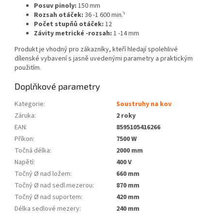
Posuv pinoly:
150 mm
Rozsah otáček:
36 -1 600 min.ֿ¹
Počet stupňů otáček:
12
Závity metrické -rozsah:
1 -14 mm
Produkt je vhodný pro zákazníky, kteří hledají spolehlivé
dílenské vybavení s jasně uvedenými parametry a praktickým
použitím.
Doplňkové parametry
Kategorie
:
Soustruhy na kov
Záruka
:
2 roky
EAN
:
8595105416266
Příkon
:
7500 W
Točná délka
:
2000 mm
Napětí
:
400 V
Točný Ø nad ložem
:
660 mm
Točný Ø nad sedl.mezerou
:
870 mm
Točný Ø nad suportem
:
420 mm
Délka sedlové mezery
:
240 mm