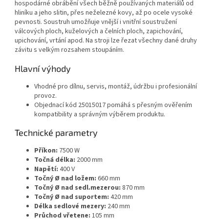
hospodárné obrábění všech běžně používaných materiálů od
hliníku a jeho slitin, přes neželezné kovy, až po ocele vysoké
pevnosti. Soustruh umožňuje vnější i vnitřní soustružení
válcových ploch, kuželových a čelních ploch, zapichování,
upichování, vrtání apod. Na stroji lze řezat všechny dané druhy
závitu s velkým rozsahem stoupáním.
Hlavní výhody
Vhodné pro dílnu, servis, montáž, údržbu i profesionální
provoz.
Objednací kód 25015017 pomáhá s přesným ověřením
kompatibility a správným výběrem produktu.
Technické parametry
Příkon:
7500 W
Točná délka:
2000 mm
Napětí:
400 V
Točný Ø nad ložem:
660 mm
Točný Ø nad sedl.mezerou:
870 mm
Točný Ø nad suportem:
420 mm
Délka sedlové mezery:
240 mm
Průchod vřetene:
105 mm