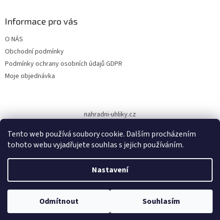
p
a
Informace pro vás
t
O NÁS
í
Obchodní podmínky
Podmínky ochrany osobních údajů GDPR
Moje objednávka
nahradni-uhliky.cz
Tento web používá soubory cookie. Dalším procházením
tohoto webu vyjadřujete souhlas s jejich používáním.
Vytvořil Shoptet
Nastavení
Copyright 2026
www.dodilny.cz
. Všechna práva vyhrazena.
Upravit
Odmítnout
Souhlasím
nastavení cookies