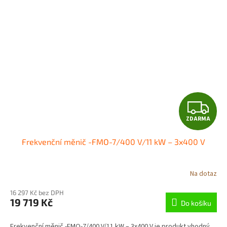
Z
ZDARMA
D
Frekvenční měnič -FMO-7/400 V/11 kW – 3x400 V
A
R
Na dotaz
M
16 297 Kč bez DPH
19 719 Kč
Do košíku
A
Frekvenční měnič -FMO-7/400 V/11 kW – 3x400 V je produkt vhodný