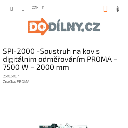
Přejít
NÁKUP
na
CZK
obsah
KOŠÍK
SPI-2000 -Soustruh na kov s
digitálním odměřováním PROMA –
7500 W – 2000 mm
25015017
Značka:
PROMA