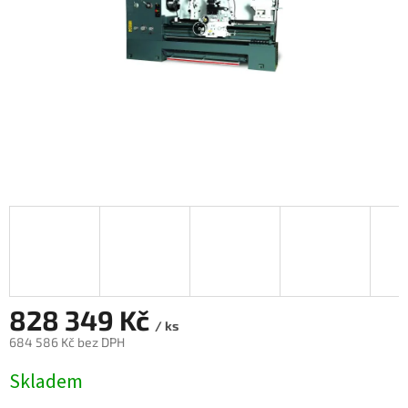
828 349 Kč
/ ks
684 586 Kč bez DPH
Měrná
Skladem
cena: