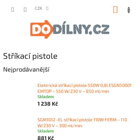
Přejít
NÁKUP
na
CZK
obsah
KOŠÍK
Stříkací pistole
Nejprodávanější
Elektrická stříkací pistole 550W 0,8l ESGN50001
EMTOP – 550 W/230 V – 850 ml/min
Skladem
1 238 Kč
SGM1012 -El. stříkací pistole 110W FERM – 110
W/230 V – 300 ml/min.
Skladem
881 Kč