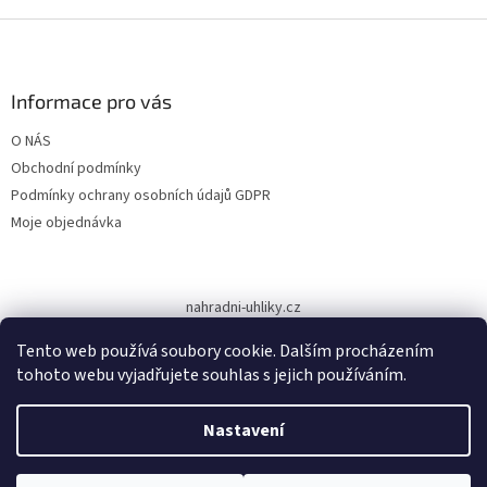
v
l
Z
á
á
d
p
a
a
Informace pro vás
c
t
í
O NÁS
í
p
Obchodní podmínky
r
v
Podmínky ochrany osobních údajů GDPR
k
Moje objednávka
y
v
ý
p
nahradni-uhliky.cz
i
s
Tento web používá soubory cookie. Dalším procházením
u
tohoto webu vyjadřujete souhlas s jejich používáním.
Vytvořil Shoptet
Nastavení
Copyright 2026
www.dodilny.cz
. Všechna práva vyhrazena.
Upravit