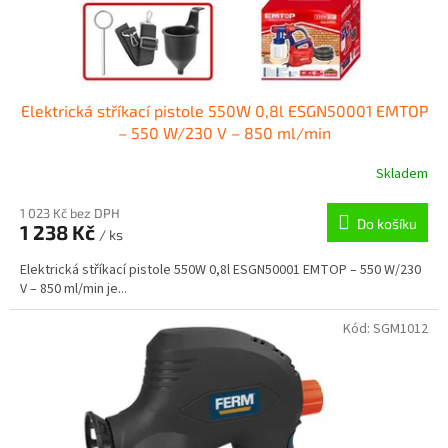
k
t
ů
Elektrická stříkací pistole 550W 0,8l ESGN50001 EMTOP
– 550 W/230 V – 850 ml/min
Skladem
1 023 Kč bez DPH
Do košíku
1 238 Kč
/ ks
Elektrická stříkací pistole 550W 0,8l ESGN50001 EMTOP – 550 W/230
V – 850 ml/min je...
Kód:
SGM1012