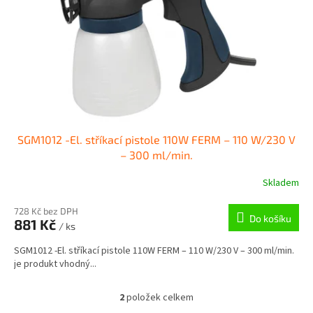
SGM1012 -El. stříkací pistole 110W FERM – 110 W/230 V
– 300 ml/min.
Skladem
728 Kč bez DPH
Do košíku
881 Kč
/ ks
SGM1012 -El. stříkací pistole 110W FERM – 110 W/230 V – 300 ml/min.
je produkt vhodný...
2
položek celkem
O