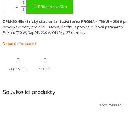
Přidat do košíku
ZPM-50 -Elektrický stacionární závitořez PROMA – 750 W – 230 V
je
produkt vhodný pro dílnu, servis, údržbu a provoz. Klíčové parametry:
Příkon: 750 W; Napětí: 230 V; Otáčky: 27 ot./min..
Detailní informace
ZEPTAT SE
SDÍLET
Související produkty
Kód:
25000051