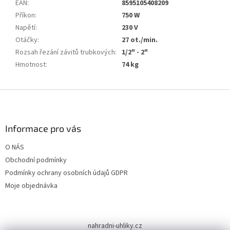
EAN
:
8595105408209
Příkon
:
750 W
Napětí
:
230 V
Otáčky
:
27 ot./min.
Rozsah řezání závitů trubkových
:
1/2" - 2"
Hmotnost
:
74 kg
Z
á
p
a
Informace pro vás
t
O NÁS
í
Obchodní podmínky
Podmínky ochrany osobních údajů GDPR
Moje objednávka
nahradni-uhliky.cz