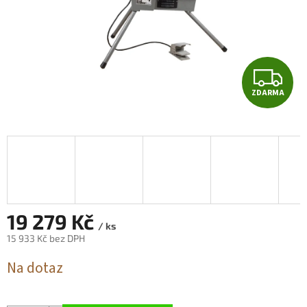
Z
ZDARMA
D
A
R
M
A
19 279 Kč
/ ks
15 933 Kč bez DPH
Měrná
Na dotaz
cena: