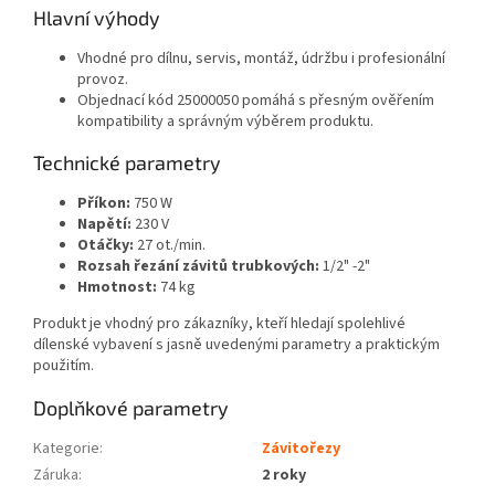
Hlavní výhody
Vhodné pro dílnu, servis, montáž, údržbu i profesionální
provoz.
Objednací kód 25000050 pomáhá s přesným ověřením
kompatibility a správným výběrem produktu.
Technické parametry
Příkon:
750 W
Napětí:
230 V
Otáčky:
27 ot./min.
Rozsah řezání závitů trubkových:
1/2" -2"
Hmotnost:
74 kg
Produkt je vhodný pro zákazníky, kteří hledají spolehlivé
dílenské vybavení s jasně uvedenými parametry a praktickým
použitím.
Doplňkové parametry
Kategorie
:
Závitořezy
Záruka
:
2 roky