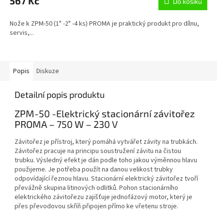
567 Kč
Do košíku
Nože k ZPM-50 (1" -2" -4 ks) PROMA je praktický produkt pro dílnu,
servis,...
Popis
Diskuze
Detailní popis produktu
ZPM-50 -Elektrický stacionární závitořez
PROMA – 750 W – 230 V
Závitořez je přístroj, který pomáhá vytvářet závity na trubkách.
Závitořez pracuje na principu soustružení závitu na čistou
trubku. Výsledný efekt je dán podle toho jakou výměnnou hlavu
použijeme. Je potřeba použít na danou velikost trubky
odpovídající řeznou hlavu. Stacionární elektrický závitořez tvoří
převážně skupina litinových odlitků. Pohon stacionárního
elektrického závitořezu zajišťuje jednofázový motor, který je
přes převodovou skříň připojen přímo ke vřetenu stroje.