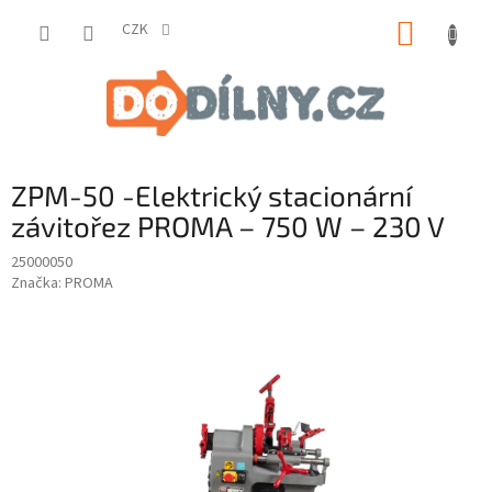
Přejít
NÁKUP
na
CZK
obsah
KOŠÍK
ZPM-50 -Elektrický stacionární
závitořez PROMA – 750 W – 230 V
25000050
Značka:
PROMA