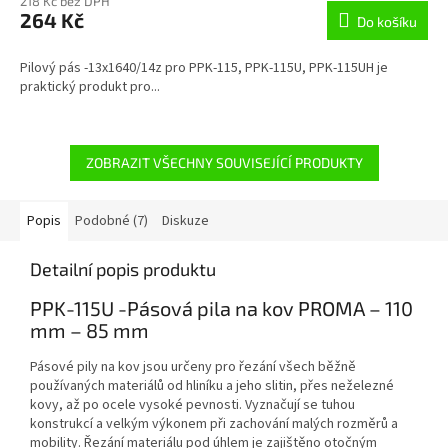
218 Kč bez DPH
264 Kč
Do košíku
Pilový pás -13x1640/14z pro PPK-115, PPK-115U, PPK-115UH je
praktický produkt pro...
ZOBRAZIT VŠECHNY SOUVISEJÍCÍ PRODUKTY
Popis
Podobné (7)
Diskuze
Detailní popis produktu
PPK-115U -Pásová pila na kov PROMA – 110
mm – 85 mm
Pásové pily na kov jsou určeny pro řezání všech běžně
používaných materiálů od hliníku a jeho slitin, přes neželezné
kovy, až po ocele vysoké pevnosti. Vyznačují se tuhou
konstrukcí a velkým výkonem při zachování malých rozměrů a
mobility. Řezání materiálu pod úhlem je zajištěno otočným