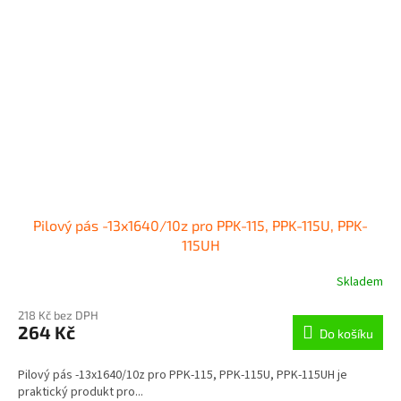
Pilový pás -13x1640/10z pro PPK-115, PPK-115U, PPK-
115UH
Skladem
218 Kč bez DPH
264 Kč
Do košíku
Pilový pás -13x1640/10z pro PPK-115, PPK-115U, PPK-115UH je
praktický produkt pro...