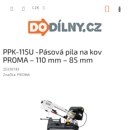
Přejít
NÁKUP
na
CZK
obsah
KOŠÍK
PPK-115U -Pásová pila na kov
PROMA – 110 mm – 85 mm
25330743
Značka:
PROMA