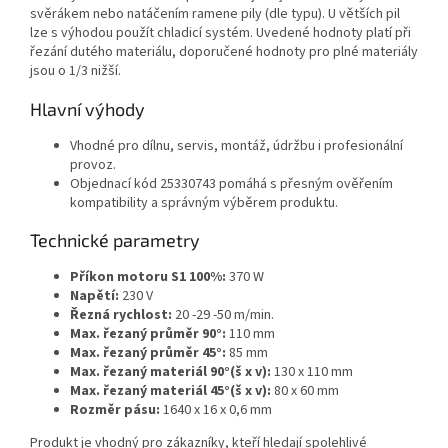
svěrákem nebo natáčením ramene pily (dle typu). U větších pil
lze s výhodou použít chladicí systém. Uvedené hodnoty platí při
řezání dutého materiálu, doporučené hodnoty pro plné materiály
jsou o 1/3 nižší.
Hlavní výhody
Vhodné pro dílnu, servis, montáž, údržbu i profesionální
provoz.
Objednací kód 25330743 pomáhá s přesným ověřením
kompatibility a správným výběrem produktu.
Technické parametry
Příkon motoru S1 100%:
370 W
Napětí:
230 V
Řezná rychlost:
20 -29 -50 m/min.
Max. řezaný průměr 90°:
110 mm
Max. řezaný průměr 45°:
85 mm
Max. řezaný materiál 90°(š x v):
130 x 110 mm
Max. řezaný materiál 45°(š x v):
80 x 60 mm
Rozměr pásu:
1640 x 16 x 0,6 mm
Produkt je vhodný pro zákazníky, kteří hledají spolehlivé