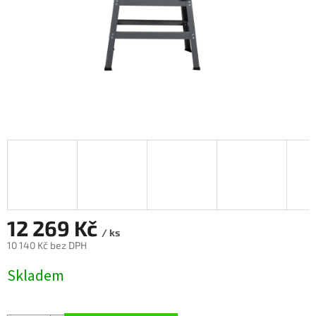
12 269 Kč
/ ks
10 140 Kč bez DPH
Měrná
Skladem
cena: