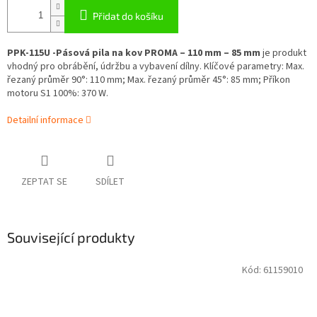
Přidat do košíku
PPK-115U -Pásová pila na kov PROMA – 110 mm – 85 mm
je produkt
vhodný pro obrábění, údržbu a vybavení dílny. Klíčové parametry: Max.
řezaný průměr 90°: 110 mm; Max. řezaný průměr 45°: 85 mm; Příkon
motoru S1 100%: 370 W.
Detailní informace
ZEPTAT SE
SDÍLET
Související produkty
Kód:
61159010