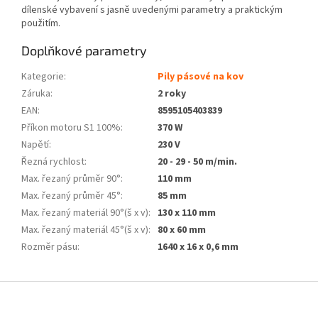
dílenské vybavení s jasně uvedenými parametry a praktickým
použitím.
Doplňkové parametry
Kategorie
:
Pily pásové na kov
Záruka
:
2 roky
EAN
:
8595105403839
Příkon motoru S1 100%
:
370 W
Napětí
:
230 V
Řezná rychlost
:
20 - 29 - 50 m/min.
Max. řezaný průměr 90°
:
110 mm
Max. řezaný průměr 45°
:
85 mm
Max. řezaný materiál 90°(š x v)
:
130 x 110 mm
Max. řezaný materiál 45°(š x v)
:
80 x 60 mm
Rozměr pásu
:
1640 x 16 x 0,6 mm
Z
á