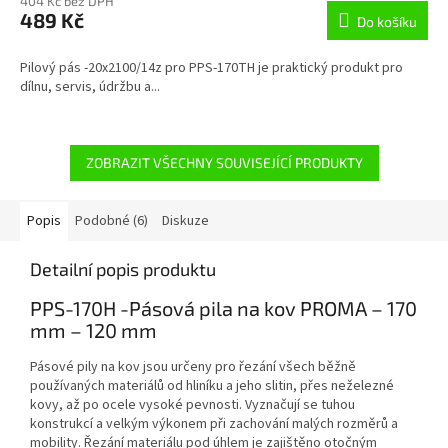
404 Kč bez DPH
489 Kč
Do košíku
Pilový pás -20x2100/14z pro PPS-170TH je praktický produkt pro
dílnu, servis, údržbu a...
ZOBRAZIT VŠECHNY SOUVISEJÍCÍ PRODUKTY
Popis
Podobné (6)
Diskuze
Detailní popis produktu
PPS-170H -Pásová pila na kov PROMA – 170
mm – 120 mm
Pásové pily na kov jsou určeny pro řezání všech běžně
používaných materiálů od hliníku a jeho slitin, přes neželezné
kovy, až po ocele vysoké pevnosti. Vyznačují se tuhou
konstrukcí a velkým výkonem při zachování malých rozměrů a
mobility. Řezání materiálu pod úhlem je zajištěno otočným