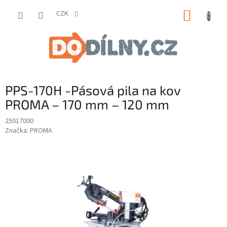
Přejít
NÁKUP
na
CZK
obsah
KOŠÍK
PPS-170H -Pásová pila na kov
PROMA – 170 mm – 120 mm
25017000
Značka:
PROMA