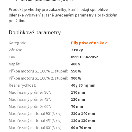
Produkt je vhodný pro zákazníky, kteří hledají spolehlivé
dílenské vybavení s jasně uvedenými parametry a praktickým
použitím.
Doplňkové parametry
Kategorie
:
Pily pásové na kov
Záruka
:
2 roky
EAN
:
8595105422052
Napětí
:
400 V
Příkon motoru S1 100% 1. stupeň
:
550 W
Příkon motoru S1 100% 2. stupeň
:
900 W
Řezná rychlost
:
40 / 80 m/min.
Max. řezaný průměr 90°
:
170 mm
Max. řezaný průměr 45°
:
120 mm
Max. řezaný průměr 60°
:
70 mm
Max. řezaný materiál 90°(š x v)
:
210 x 140 mm
Max. řezaný materiál 45°(š x v)
:
110 x 130 mm
Max. řezaný materiál 60°(š x v)
:
60 x 70 mm