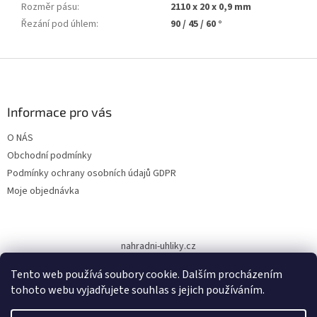
Rozměr pásu
:
2110 x 20 x 0,9 mm
Řezání pod úhlem
:
90 / 45 / 60 °
Z
á
p
a
Informace pro vás
t
O NÁS
í
Obchodní podmínky
Podmínky ochrany osobních údajů GDPR
Moje objednávka
nahradni-uhliky.cz
Tento web používá soubory cookie. Dalším procházením
tohoto webu vyjadřujete souhlas s jejich používáním.
Vytvořil Shoptet