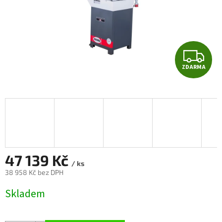
Z
ZDARMA
D
A
R
M
A
47 139 Kč
/ ks
38 958 Kč bez DPH
Měrná
Skladem
cena: