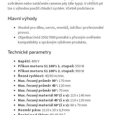
svěrákem nebo natáčením ramene pily (dle typu). U větších pil
lze s výhodou použít chladicí systém. Včetně podstavce.
Hlavní výhody
Vhodné pro dílnu, servis, montáž, údržbu i profesionální
provoz.
Objednací kód 25017000 pomáhá s přesným ověřením
kompatibility a správným výběrem produktu.
Technické parametry
Napětí:
400 V
Příkon motoru S1 100% 1. stupeň:
550 W
Příkon motoru S1 100% 2. stupeň:
900 W
Řezná rychlost:
40/80 m/min.
Max. řezaný průměr 90°:
170 mm
Max. řezaný průměr 45°:
120 mm
Max. řezaný průměr 60°:
70 mm
Max. řezaný materiál 90°(š x v):
210 x 140 mm
Max. řezaný materiál 45°(š x v):
110 x 130 mm
Max. řezaný materiál 60°(š x v):
60 x 70 mm
Rozměr pásu:
2110 x 20 x 0,9 mm
Řezání pod úhlem:
90/45/60 °