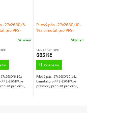
ás -27x2680/6-
Pilový pás -27x2680/10-
tal pro PPS-
14z bimetal pro PPS-
250HPA
Skladem
Skladem
 DPH
566 Kč bez DPH
685 Kč
šíku
Do košíku
 -27x2680/6-10z
Pilový pás -27x2680/10-14z
o PPS-250HPA je
bimetal pro PPS-250HPA je
rodukt pro dílnu,...
praktický produkt pro dílnu,...