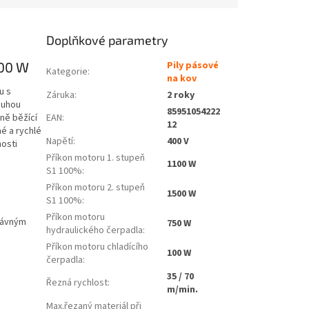
Doplňkové parametry
100 W
Pily pásové
Kategorie
:
na kov
u s
Záruka
:
2 roky
ouhou
85951054222
EAN
:
ně běžící
12
hé a rychlé
Napětí
:
400 V
nosti
Příkon motoru 1. stupeň
1100 W
S1 100%
:
Příkon motoru 2. stupeň
1500 W
S1 100%
:
Příkon motoru
rávným
750 W
hydraulického čerpadla
:
Příkon motoru chladícího
100 W
čerpadla
:
35 / 70
Řezná rychlost
:
m/min.
Max.řezaný materiál při