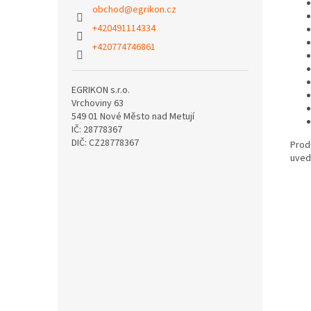
obchod
@
egrikon.cz
+420491114334
+420774746861
EGRIKON s.r.o.
Vrchoviny 63
549 01 Nové Město nad Metují
IČ: 28778367
DIČ: CZ28778367
Produ
uved