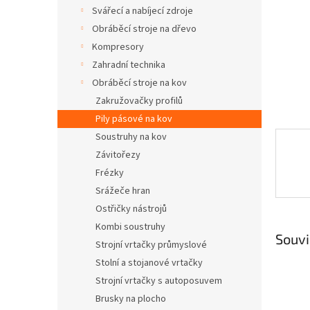
n
Svářecí a nabíjecí zdroje
e
Obráběcí stroje na dřevo
l
Kompresory
Zahradní technika
Obráběcí stroje na kov
Zakružovačky profilů
Pily pásové na kov
Soustruhy na kov
Závitořezy
Frézky
Srážeče hran
Ostřičky nástrojů
Kombi soustruhy
Souvi
Strojní vrtačky průmyslové
Stolní a stojanové vrtačky
Strojní vrtačky s autoposuvem
Brusky na plocho