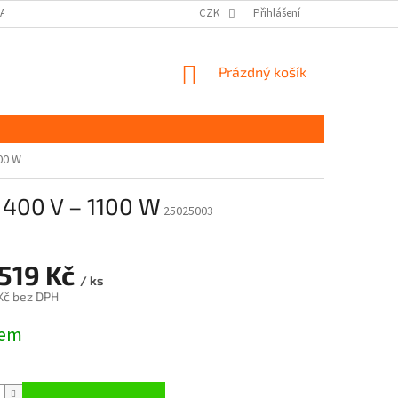
DAJŮ GDPR
MOJE OBJEDNÁVKA
CZK
Přihlášení
NÁKUPNÍ
Prázdný košík
KOŠÍK
00 W
 400 V – 1100 W
25025003
 519 Kč
/ ks
Kč bez DPH
dem