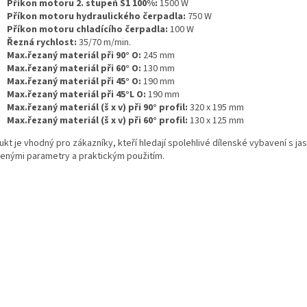
Příkon motoru 2. stupeň S1 100%:
1500 W
Příkon motoru hydraulického čerpadla:
750 W
Příkon motoru chladícího čerpadla:
100 W
Řezná rychlost:
35/70 m/min.
Max.řezaný materiál při 90° O:
245 mm
Max.řezaný materiál při 60° O:
130 mm
Max.řezaný materiál při 45° O:
190 mm
Max.řezaný materiál při 45°L O:
190 mm
Max.řezaný materiál (š x v) při 90° profil:
320 x 195 mm
Max.řezaný materiál (š x v) při 60° profil:
130 x 125 mm
kt je vhodný pro zákazníky, kteří hledají spolehlivé dílenské vybavení s ja
enými parametry a praktickým použitím.