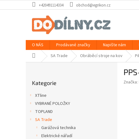
Přejít
+420491114334
obchod@egrikon.cz
na
obsah
O NÁS
Prodávané značky
Napište nám
Domů
SA Trade
Obráběcí stroje na kov
Pi
P
PPS
o
Přeskočit
s
Značka:
Kategorie
kategorie
t
r
XTline
a
VYBRANÉ POLOŽKY
n
TOPLAND
n
í
SA Trade
p
Garážová technika
a
Elektrické nářadí