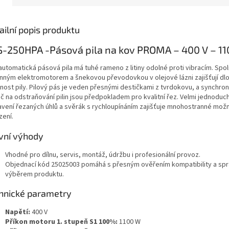
ailní popis produktu
-250HPA -Pásová pila na kov PROMA – 400 V – 1
automatická pásová pila má tuhé rameno z litiny odolné proti vibracím. Spol
nným elektromotorem a šnekovou převodovkou v olejové lázni zajišťují dl
tnost pily. Pilový pás je veden přesnými destičkami z tvrdokovu, a synchron
č na odstraňování pilin jsou předpokladem pro kvalitní řez. Velmi jednoduc
avení řezaných úhlů a svěrák s rychloupínáním zajišťuje mnohostranné mož
zení.
vní výhody
Vhodné pro dílnu, servis, montáž, údržbu i profesionální provoz.
Objednací kód 25025003 pomáhá s přesným ověřením kompatibility a sp
výběrem produktu.
hnické parametry
Napětí:
400 V
Příkon motoru 1. stupeň S1 100%:
1100 W