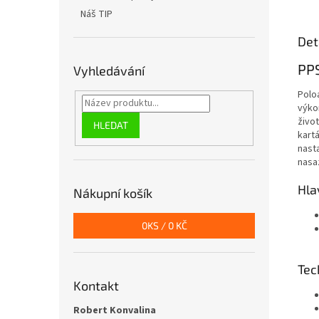
Náš TIP
Det
PPS
Vyhledávání
Polo
výko
živo
HLEDAT
kartá
nast
nasa
Hla
Nákupní košík
0
KS /
0 KČ
Tec
Kontakt
Robert Konvalina