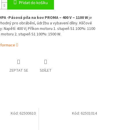
Přidat do košíku
PA -Pásová pila na kov PROMA – 400 V – 1100 W
je
hodný pro obrábění, údržbu a vybavení dílny. Klíčové
: Napětí: 400 V; Příkon motoru 1. stupeň S1 100%: 1100
 motoru 2. stupeň S1 100%: 1500 W.
informace
ZEPTAT SE
SDÍLET
Kód:
62500610
Kód:
62501014