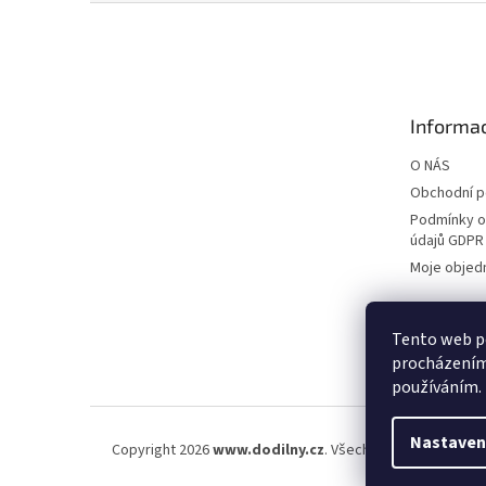
Z
á
p
a
t
Informac
í
O NÁS
Obchodní 
Podmínky o
údajů GDPR
Moje objed
Tento web po
procházením 
používáním.
Nastaven
Copyright 2026
www.dodilny.cz
. Všechna práva vyhraze