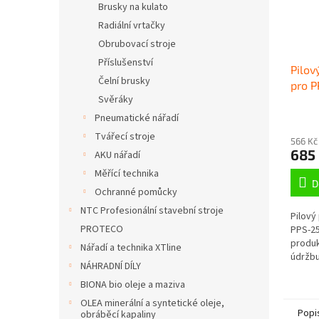
Brusky na kulato
Radiální vrtačky
Obrubovací stroje
Příslušenství
Pilov
Čelní brusky
pro 
Svěráky
Pneumatické nářadí
Tvářecí stroje
566 Kč
685
AKU nářadí
Měřící technika
D
Ochranné pomůcky
NTC Profesionální stavební stroje
Pilový
PROTECO
PPS-25
produk
Nářadí a technika XTline
údržbu 
NÁHRADNÍ DÍLY
BIONA bio oleje a maziva
OLEA minerální a syntetické oleje,
Popi
obráběcí kapaliny