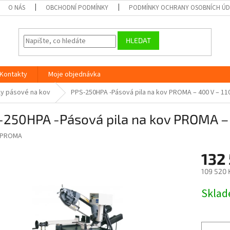
O NÁS
OBCHODNÍ PODMÍNKY
PODMÍNKY OCHRANY OSOBNÍCH Ú
HLEDAT
Kontakty
Moje objednávka
ly pásové na kov
PPS-250HPA -Pásová pila na kov PROMA – 400 V – 11
-250HPA -Pásová pila na kov PROMA –
PROMA
132
109 520 
Měrná
Skla
cena: