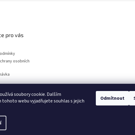
e pro vás
podmínky
chrany osobních
návka
užívá soubory cookie. Dalším
nahradni-uhliky.cz
Odmítnout
tohoto webu vyjadřujete souhlas s jejich
í
na.
Upravit nastavení cookies