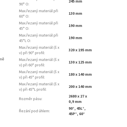
245 mm
90° O
:
Max.řezaný materiál při
130 mm
60° O
:
Max.řezaný materiál při
190 mm
45° O
:
Max.řezaný materiál při
190 mm
45°L O
:
Max.řezaný materiál (š x
320 x 195 mm
v) při 90° profil
:
sně
Max.řezaný materiál (š x
130 x 125 mm
v) při 60° profil
:
Max.řezaný materiál (š x
180 x 140 mm
v) při 45° profil
:
Max.řezaný materiál (š x
200 x 140 mm
v) při 45°L profil
:
2680 x 27 x
Rozměr pásu
:
0,9 mm
90°, 45L°,
Řezání pod úhlem
:
45P°, 60°