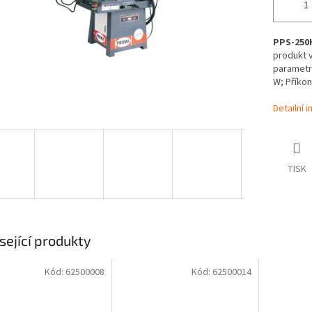
PPS-250H
produkt v
parametry
W; Příkon
Detailní 
TISK
sející produkty
Kód:
62500008
Kód:
62500014