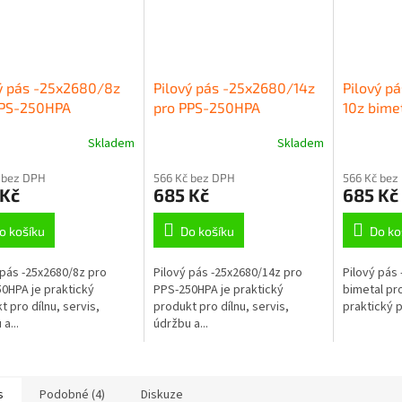
ý pás -25x2680/8z
Pilový pás -25x2680/14z
Pilový p
PPS-250HPA
pro PPS-250HPA
10z bime
250HPA
Skladem
Skladem
 bez DPH
566 Kč bez DPH
566 Kč bez
 Kč
685 Kč
685 Kč
o košíku
Do košíku
Do ko
 pás -25x2680/8z pro
Pilový pás -25x2680/14z pro
Pilový pás
0HPA je praktický
PPS-250HPA je praktický
bimetal pr
t pro dílnu, servis,
produkt pro dílnu, servis,
praktický p
a...
údržbu a...
s
Podobné (4)
Diskuze