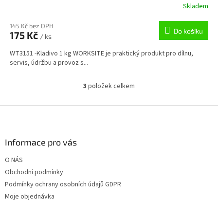
Skladem
145 Kč bez DPH
Do košíku
175 Kč
/ ks
WT3151 -Kladivo 1 kg WORKSITE je praktický produkt pro dílnu,
servis, údržbu a provoz s...
3
položek celkem
O
v
l
Z
á
á
d
p
a
a
Informace pro vás
c
t
í
O NÁS
í
p
Obchodní podmínky
r
v
Podmínky ochrany osobních údajů GDPR
k
Moje objednávka
y
v