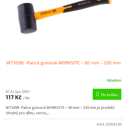
p
r
o
d
u
k
t
ů
WT3098 -Palice gumová WORKSITE – 60 mm – 330 mm
Skladem
97 Kč bez DPH
Do košíku
117 Kč
/ ks
WT3098 -Palice gumová WORKSITE – 60 mm – 330 mm je produkt
vhodný pro dílnu, servis,...
Kód:
25003149