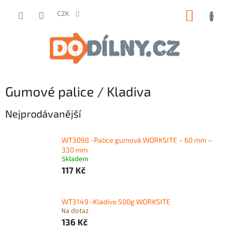
Přejít
NÁKUP
na
CZK
obsah
KOŠÍK
Gumové palice / Kladiva
Nejprodávanější
WT3098 -Palice gumová WORKSITE – 60 mm –
330 mm
Skladem
117 Kč
WT3149 -Kladivo 500g WORKSITE
Na dotaz
136 Kč