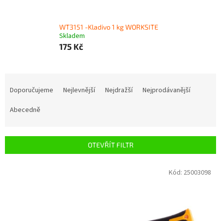
WT3151 -Kladivo 1 kg WORKSITE
Skladem
175 Kč
Ř
a
Doporučujeme
Nejlevnější
Nejdražší
Nejprodávanější
z
e
Abecedně
n
í
p
OTEVŘÍT FILTR
r
o
V
Kód:
25003098
d
ý
u
p
k
i
t
s
ů