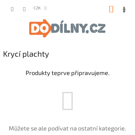
Přejít
NÁKUP
na
CZK
obsah
KOŠÍK
Krycí plachty
Produkty teprve připravujeme.
Můžete se ale podívat na ostatní kategorie.