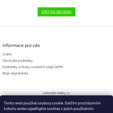
ZPĚT DO OBCHODU
Z
á
p
a
Informace pro vás
t
O NÁS
í
Obchodní podmínky
Podmínky ochrany osobních údajů GDPR
Moje objednávka
nahradni-uhliky.cz
Tento web používá soubory cookie. Dalším procházením
tohoto webu vyjadřujete souhlas s jejich používáním.