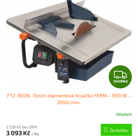
Z
ZDARMA
D
FTZ-900N -Stolní diamantová řezačka FERM – 900 W –
A
2950/min.
R
Skladem
M
2 556 Kč bez DPH
Do košíku
3 093 Kč
/ ks