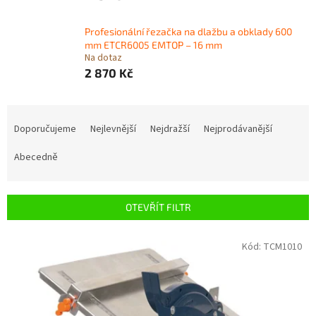
Profesionální řezačka na dlažbu a obklady 600
mm ETCR6005 EMTOP – 16 mm
Na dotaz
2 870 Kč
Ř
a
Doporučujeme
Nejlevnější
Nejdražší
Nejprodávanější
z
e
Abecedně
n
í
p
OTEVŘÍT FILTR
r
o
V
Kód:
TCM1010
d
ý
u
p
k
i
t
s
ů