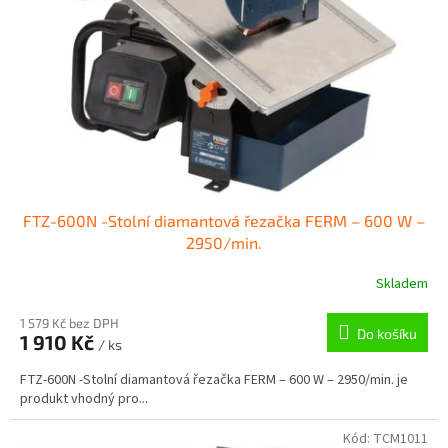
p
r
o
d
u
k
t
ů
FTZ-600N -Stolní diamantová řezačka FERM – 600 W –
2950/min.
Skladem
1 579 Kč bez DPH
Do košíku
1 910 Kč
/ ks
FTZ-600N -Stolní diamantová řezačka FERM – 600 W – 2950/min. je
produkt vhodný pro...
Kód:
TCM1011