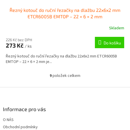
Řezný kotouč do ruční řezačky na dlažbu 22x6x2 mm
ETCR6005B EMTOP – 22 × 6 × 2 mm
Skladem
226 Kč bez DPH
Do košíku
273 Kč
/ ks
Řezný kotouč do ruční řezačky na dlažbu 22x6x2 mm ETCR6005B
EMTOP – 22 × 6 × 2 mm je...
9
položek celkem
O
v
l
Z
á
á
d
p
a
a
Informace pro vás
c
t
í
O NÁS
í
p
Obchodní podmínky
r