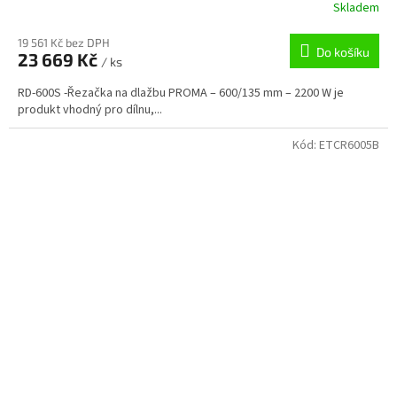
R
Skladem
M
19 561 Kč bez DPH
Do košíku
23 669 Kč
/ ks
A
RD-600S -Řezačka na dlažbu PROMA – 600/135 mm – 2200 W je
produkt vhodný pro dílnu,...
Kód:
ETCR6005B