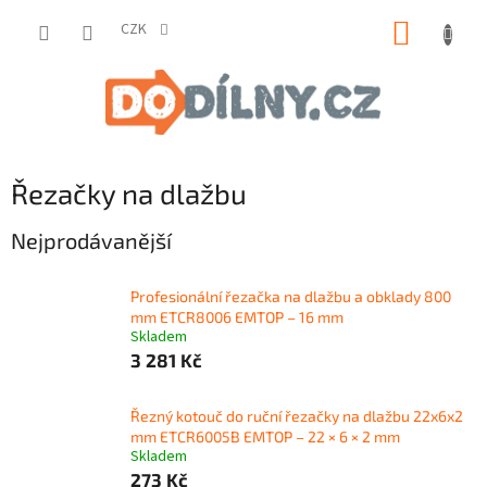
Přejít
NÁKUP
na
CZK
obsah
KOŠÍK
Řezačky na dlažbu
Nejprodávanější
Profesionální řezačka na dlažbu a obklady 800
mm ETCR8006 EMTOP – 16 mm
Skladem
3 281 Kč
Řezný kotouč do ruční řezačky na dlažbu 22x6x2
mm ETCR6005B EMTOP – 22 × 6 × 2 mm
Skladem
273 Kč